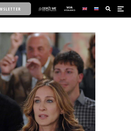
WSLETTER
E/SCHOOL
E/SCHOOL
A
A