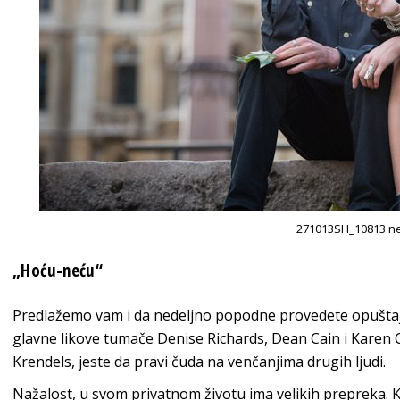
271013SH_10813.n
„Hoću-neću“
Predlažemo vam i da nedeljno popodne provedete opuštaj
glavne likove tumače Denise Richards, Dean Cain i Karen 
Krendels, jeste da pravi čuda na venčanjima drugih ljudi.
Nažalost, u svom privatnom životu ima velikih prepreka. K