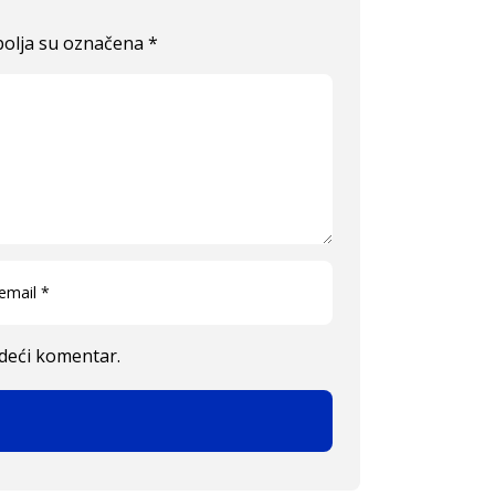
olja su označena
*
edeći komentar.