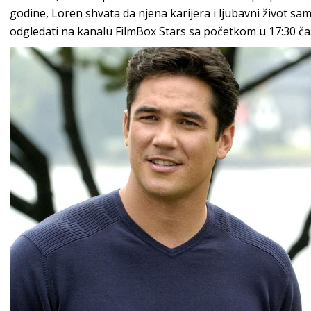
godine, Loren shvata da njena karijera i ljubavni život sa
odgledati na kanalu FilmBox Stars sa početkom u 17:30 ča