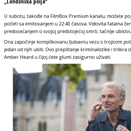
„Londonska polja“
U subotu, takođe na FilmBox Premium kanalu, možete pogle
početi sa emitovanjem u 22:40 časova. Vidovita fatalna žen
predosećanjem o svojoj predstojećoj smrti, tačnije ubistvu
Ona započinje komplikovanu ljubavnu vezu s trojicom potp
jedan od njih ubiti. Ovo preplitanje kriminalistike i trile
Amber Heard u čijoj ćete glumi zasigurno uživati.