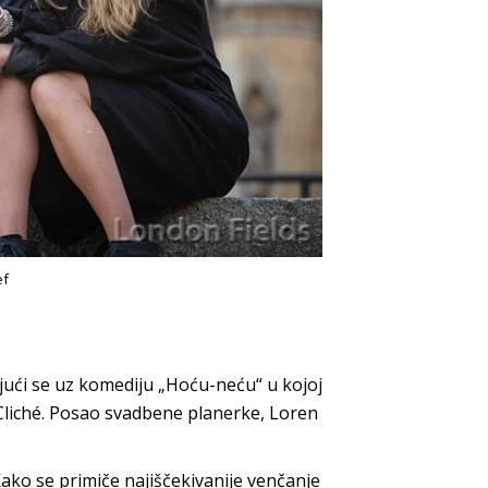
ef
ući se uz komediju „Hoću-neću“ u kojoj
Cliché. Posao svadbene planerke, Loren
ako se primiče najiščekivanije venčanje