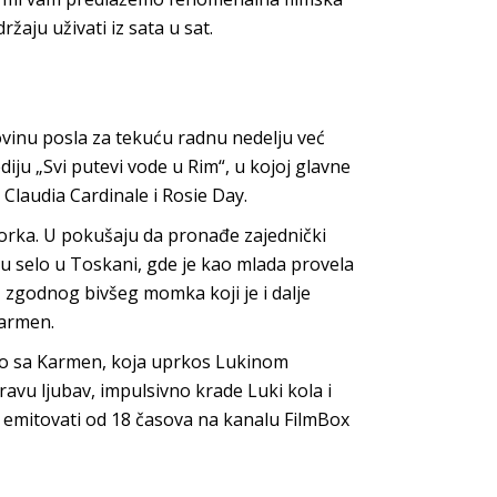
žaju uživati iz sata u sat.
vinu posla za tekuću radnu nedelju već
iju „Svi putevi vode u Rim“,
u kojoj glavne
Claudia Cardinale i Rosie Day.
orka. U pokušaju da pronađe zajednički
u selo u Toskani, gde je kao mlada provela
zgodnog bivšeg momka koji je i dalje
Karmen.
no sa Karmen, koja uprkos Lukinom
ravu ljubav, impulsivno krade Luki kola i
se emitovati od 18 časova na kanalu FilmBox