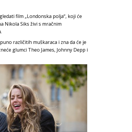
dati film „Londonska polja“, koji će
a Nikola Siks živi s mračnim
.
uno različitih muškaraca i zna da će je
ra izneće glumci Theo James, Johnny Depp i