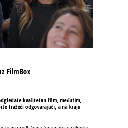
uz FilmBox
 odgledate kvalitetan film, međutim,
te tražeći odgovarajući, a na kraju
u, mi vam predlažemo fenomenalna filmska