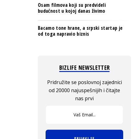
Osam filmova koji su predvideli
budućnost u kojoj danas živimo
Bacamo tone hrane, a srpski startap je
od toga napravio biznis
BIZLIFE NEWSLETTER
Pridružite se poslovnoj zajednici
od 20000 najuspešnijih i čitajte
nas prvi
PRIJAVI SE