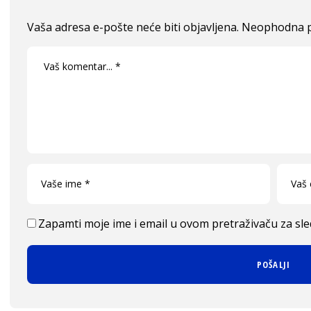
Vaša adresa e-pošte neće biti objavljena.
Neophodna p
Zapamti moje ime i email u ovom pretraživaču za sl