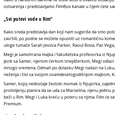
ostvarenja i predstavljamo FilmBox kanale u čijem ćete sadr
„Svi putevi vode u Rim“
Kako sreda predstavlja dan koji nam sugeriše da smo polo
završili, po podne se možete opustiti uz romantičnu komed
uloge tumače Sarah Jessica Parker, Raoul Bova, Paz Vega, 
Megi je samohrana majka i fakultetska profesorka iz Njuj
jezik sa Samer, njenom ćerkom tinejdžerkom, Megi odlazi 
mnogo vremena. Odmah po dolasku Megi nailazi na Luku, 
neženja i živi sa svojom osamdesetogodišnjom majkom, 
Samer, kojoj nedostaje žestoki momak iz Njujorka, zajed
protivljenju planira da se uda za Marselina, njenu jedinu p
beži u Rim. Megi i Luka kreću u poteru za njima. Film će 
Premium.