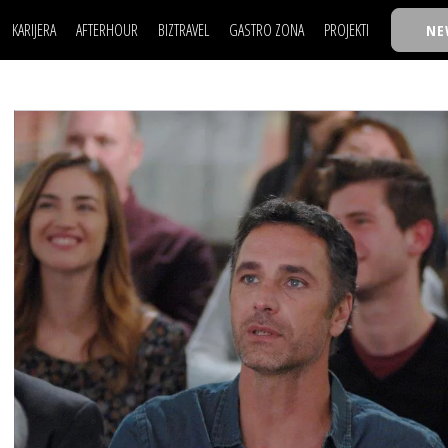
KARIJERA
AFTERHOUR
BIZTRAVEL
GASTRO ZONA
PROJEKTI
NE
POSAO
FILM I SCENA
NAJKOLEGA
LJUDI (HR)
KNJIGE
TASTY TALKS
POSAO
FILM I SCENA
NAJKOLEGA
JE
MOJ UGAO
AUTO SVET
30 ISPOD 30
LJUDI (HR)
KNJIGE
TASTY TALKS
USAVRŠAVANJE
STIL
BACK TO OFFIC
JE
MOJ UGAO
AUTO SVET
30 ISPOD 30
KNOW-HOW
WELLBEING
BIZBENDOVI
USAVRŠAVANJE
STIL
BACK TO OFFIC
BIZKOLEGIJUM
KNOW-HOW
WELLBEING
BIZBENDOVI
BMW BIZNIS LIG
BIZKOLEGIJUM
BIZLIFE WEEK
BMW BIZNIS LIG
IZJAVA GODINE
BIZLIFE WEEK
IZJAVA GODINE