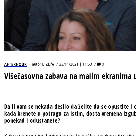
AFTERHOUR
autor
BIZLife
23/11/2021 | 11:53
0
Višečasovna zabava na mailm ekranima 
Da li vam se nekada desilo da želite da se opustite i
kada krenete u potragu za istim, dosta vremena izgubi
ponekad i odustanete?
Kako u narednim danima ne biste došli u ovakvu situacij