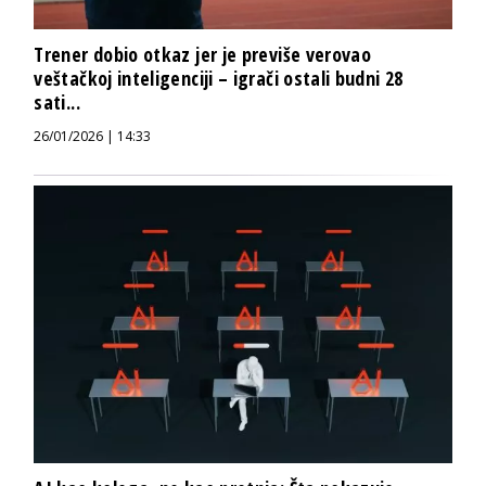
Trener dobio otkaz jer je previše verovao
veštačkoj inteligenciji – igrači ostali budni 28
sati...
26/01/2026 | 14:33