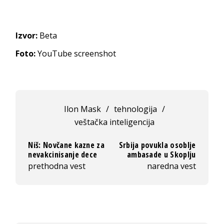
Izvor:
Beta
Foto:
YouTube screenshot
Ilon Mask
/
tehnologija
/
veštačka inteligencija
Niš: Novčane kazne za
Srbija povukla osoblje
nevakcinisanje dece
ambasade u Skoplju
prethodna vest
naredna vest