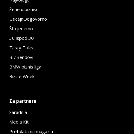
Žene u biznisu
UticajnOdgovorno
Šta jedemo
30 ispod 30
Tasty Talks
BIZBendovi
BMW biznis liga
Bizlife Week
Za partnere
Saradnja
Media Kit
Pretplata na magazin