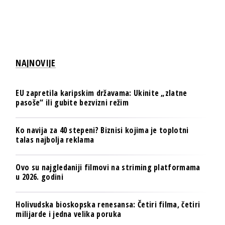
NAJNOVIJE
EU zapretila karipskim državama: Ukinite „zlatne
pasoše“ ili gubite bezvizni režim
Ko navija za 40 stepeni? Biznisi kojima je toplotni
talas najbolja reklama
Ovo su najgledaniji filmovi na striming platformama
u 2026. godini
Holivudska bioskopska renesansa: Četiri filma, četiri
milijarde i jedna velika poruka