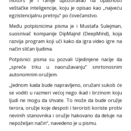
motors je i ranije upozoravao na opasnosti
veštačke inteligencije, koju je opisao kao „najveću
egzistencijalnu pretnju“ po čovečanstvo.
Među potpisnicima pisma je i Mustafa Sulejman,
suosnivač kompanije DipMajnd (DeepMind), koja
razvija program koji uči kako da igra video igre na
način sličan ljudima.
Potpisnici pisma su pozvali Ujedinjene nacije da
„spreče trku u naoružavanju“ smrtonosnim
autonomnim oružjem.
„Jednom kada bude napravljeno, oružani sukob će
se voditi u razmeri većoj nego ikad i brzinom koju
ljudi ne mogu da shvate. To može da bude oružje
terora, oružje koje despoti i teroristi koriste protiv
nevinih stanovnika i oružje hakovano da deluje na
nepoželjan način“, navedeno je u pismu.