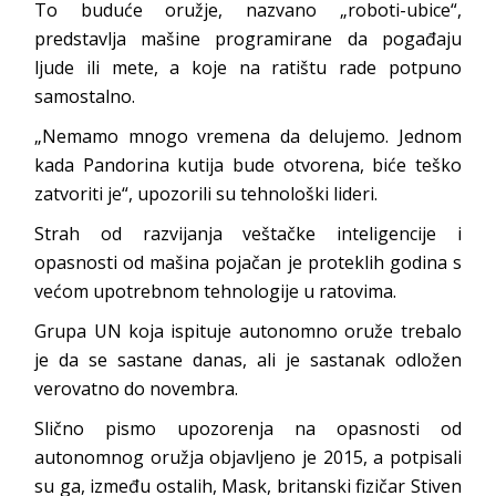
To buduće oružje, nazvano „roboti-ubice“,
predstavlja mašine programirane da pogađaju
ljude ili mete, a koje na ratištu rade potpuno
samostalno.
„Nemamo mnogo vremena da delujemo. Jednom
kada Pandorina kutija bude otvorena, biće teško
zatvoriti je“, upozorili su tehnološki lideri.
Strah od razvijanja veštačke inteligencije i
opasnosti od mašina pojačan je proteklih godina s
većom upotrebnom tehnologije u ratovima.
Grupa UN koja ispituje autonomno oruže trebalo
je da se sastane danas, ali je sastanak odložen
verovatno do novembra.
Slično pismo upozorenja na opasnosti od
autonomnog oružja objavljeno je 2015, a potpisali
su ga, između ostalih, Mask, britanski fizičar Stiven