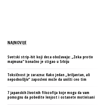
NAJNOVIJE
Svetski strip-hit koji deca obožavaju: „Zeka protiv
majmuna“ konačno je stigao u Srbiju
Toksičnost je zarazna: Kako jedan „briljantan, ali
nepodnošljiv“ zaposleni može da uništi ceo tim
7 japanskih životnih filozofija koje mogu da vam
pomognu da pobedite lenjost i ostanete motivisani