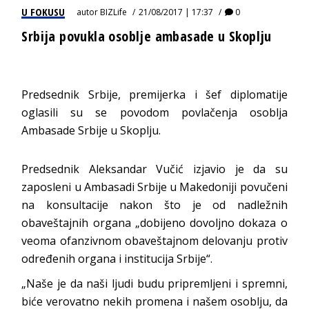
U FOKUSU
autor
BIZLife
21/08/2017 | 17:37
0
Srbija povukla osoblje ambasade u Skoplju
Predsednik Srbije, premijerka i šef diplomatije
oglasili su se povodom povlačenja osoblja
Ambasade Srbije u Skoplju.
Predsednik Aleksandar Vučić izjavio je da su
zaposleni u Ambasadi Srbije u Makedoniji povučeni
na konsultacije nakon što je od nadležnih
obaveštajnih organa „dobijeno dovoljno dokaza o
veoma ofanzivnom obaveštajnom delovanju protiv
određenih organa i institucija Srbije“.
„Naše je da naši ljudi budu pripremljeni i spremni,
biće verovatno nekih promena i našem osoblju, da