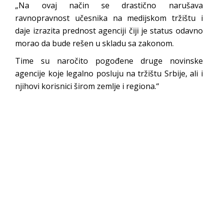
„Na ovaj način se drastično narušava
ravnopravnost učesnika na medijskom tržištu i
daje izrazita prednost agenciji čiji je status odavno
morao da bude rešen u skladu sa zakonom.
Time su naročito pogođene druge novinske
agencije koje legalno posluju na tržištu Srbije, ali i
njihovi korisnici širom zemlje i regiona.“