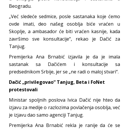
Beogradu.
„Već sledeće sedmice, posle sastanaka koje ćemo
ovde imati, deo našeg osoblja biće vraćen u
Skoplje, a ambasador će biti vraćen kasnije, kada
završimo sve konsultacije“, rekao je Dačić za
Tanjug.
Premijerka Ana Brnabić izjavila je da je imala
sastanak sa Dačićem i konsultacije sa
predsednikom Srbije, jer se „ne radi o maloj stvari“.
Dačić „privilegovao“ Tanjug, Beta i FoNet
protestovali
Ministar spoljnih poslova Ivica Dačić nije hteo da
izjavu za medije o razlozima povlačenja osoblja, već
je izjavu dao samo agenciji Tanjug.
Premijerka Ana Brnabić rekla je ranije da će se