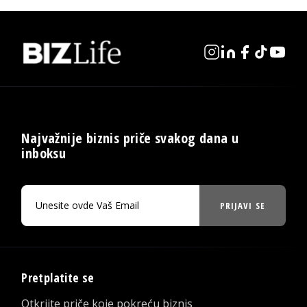
Najvažnije biznis priče svakog dana u
inboksu
PRIJAVI SE
Pretplatite se
Otkrijte priče koje pokreću biznis