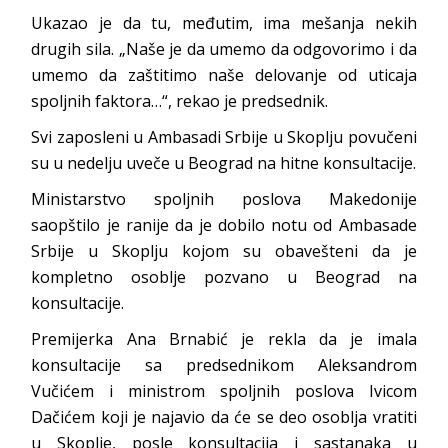
Ukazao je da tu, međutim, ima mešanja nekih
drugih sila. „Naše je da umemo da odgovorimo i da
umemo da zaštitimo naše delovanje od uticaja
spoljnih faktora…“, rekao je predsednik.
Svi zaposleni u Ambasadi Srbije u Skoplju povučeni
su u nedelju uveče u Beograd na hitne konsultacije.
Ministarstvo spoljnih poslova Makedonije
saopštilo je ranije da je dobilo notu od Ambasade
Srbije u Skoplju kojom su obavešteni da je
kompletno osoblje pozvano u Beograd na
konsultacije.
Premijerka Ana Brnabić je rekla da je imala
konsultacije sa predsednikom Aleksandrom
Vučićem i ministrom spoljnih poslova Ivicom
Dačićem koji je najavio da će se deo osoblja vratiti
u Skoplje, posle konsultacija i sastanaka u