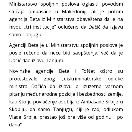
Ministarstvo spoljnih poslova oglasiti povodom
slučaja ambasade u Makedoniji, ali je potom
agencija Beta iz Ministarstva obaveštena da je na
nivou „tri institucije“ odlučeno da Dačić da izjavu
samo Tanjugu.
Agenciji Beta je u Ministarstvu spoljnih poslova je
posle rečeno da neće biti saopštenja, već da je
Dačić dao izjavu Tanjugu.
Novinske agencije Beta i FoNet oštro su
protestovale zbog „diskriminatorske odluke
ministra Dačića da izjavu o izuzetno važnom
pitanju međunarodne pozicije i bezbednosti zemlje,
kao što je povlačenje osoblja iz Ambasade Srbije u
Skoplju, da samo Tanjugu, čiji je rad, odlukom
Vlade Srbije, prestao još pre više od godinu i po
dana“.