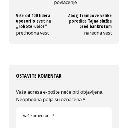
povlacenje
Više od 100 lidera
Zbog Trampove velike
upozorilo svet na
porodice Tajna služba
„robote-ubice“
pred bankrotom
prethodna vest
naredna vest
OSTAVITE KOMENTAR
Vaša adresa e-pošte neće biti objavljena.
Neophodna polja su označena
*