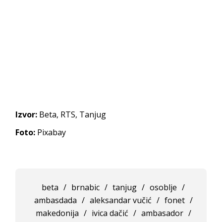
Izvor:
Beta, RTS, Tanjug
Foto:
Pixabay
beta
/
brnabic
/
tanjug
/
osoblje
/
ambasdada
/
aleksandar vučić
/
fonet
/
makedonija
/
ivica dačić
/
ambasador
/