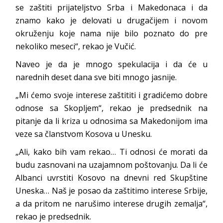
se zaštiti prijateljstvo Srba i Makedonaca i da
znamo kako je delovati u drugačijem i novom
okruženju koje nama nije bilo poznato do pre
nekoliko meseci“, rekao je Vučić.
Naveo je da je mnogo spekulacija i da će u
narednih deset dana sve biti mnogo jasnije.
„Mi ćemo svoje interese zaštititi i gradićemo dobre
odnose sa Skopljem“, rekao je predsednik na
pitanje da li kriza u odnosima sa Makedonijom ima
veze sa članstvom Kosova u Unesku.
„Ali, kako bih vam rekao… Ti odnosi će morati da
budu zasnovani na uzajamnom poštovanju. Da li će
Albanci uvrstiti Kosovo na dnevni red Skupštine
Uneska… Naš je posao da zaštitimo interese Srbije,
a da pritom ne narušimo interese drugih zemalja“,
rekao je predsednik.