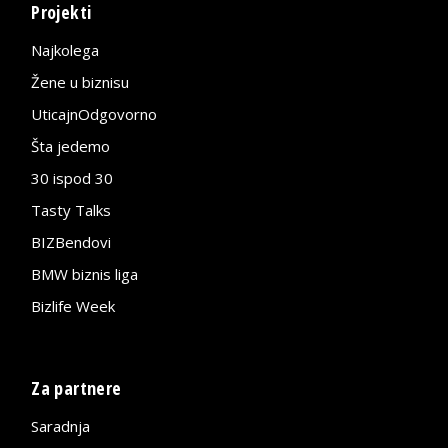
Projekti
Najkolega
Žene u biznisu
UticajnOdgovorno
Šta jedemo
30 ispod 30
Tasty Talks
BIZBendovi
BMW biznis liga
Bizlife Week
Za partnere
Saradnja