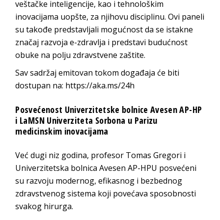
veštačke inteligencije, kao i tehnološkim
inovacijama uopšte, za njihovu disciplinu. Ovi paneli
su takođe predstavljali mogućnost da se istakne
značaj razvoja e-zdravlja i predstavi budućnost
obuke na polju zdravstvene zaštite.
Sav sadržaj emitovan tokom događaja će biti
dostupan na: https://aka.ms/24h
Posvećenost Univerzitetske bolnice Avesen AP-HP
i LaMSN Univerziteta Sorbona u Parizu
medicinskim inovacijama
Već dugi niz godina, profesor Tomas Gregori i
Univerzitetska bolnica Avesen AP-HPU posvećeni
su razvoju modernog, efikasnog i bezbednog
zdravstvenog sistema koji povećava sposobnosti
svakog hirurga.