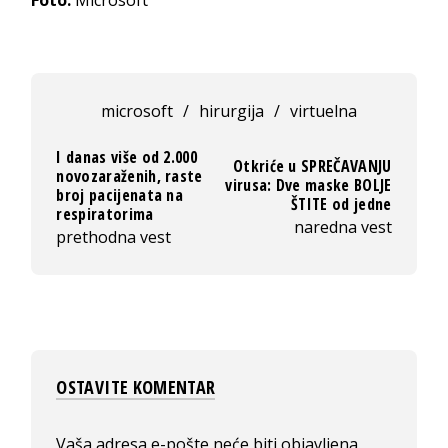
microsoft
/
hirurgija
/
virtuelna
I danas više od 2.000
Otkriće u SPREČAVANJU
novozaraženih, raste
virusa: Dve maske BOLJE
broj pacijenata na
ŠTITE od jedne
respiratorima
naredna vest
prethodna vest
OSTAVITE KOMENTAR
Vaša adresa e-pošte neće biti objavljena.