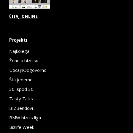
ČITAJ ONLINE
Projekti
Najkolega
Žene u biznisu
UticajnOdgovorno
Šta jedemo
30 ispod 30
Tasty Talks
BIZBendovi
BMW biznis liga
Bizlife Week