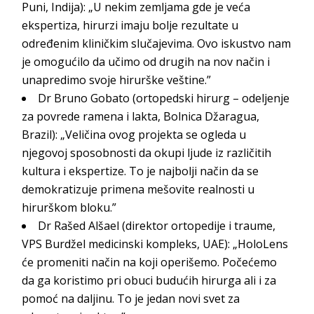
Puni, Indija): „U nekim zemljama gde je veća
ekspertiza, hirurzi imaju bolje rezultate u
određenim kliničkim slučajevima. Ovo iskustvo nam
je omogućilo da učimo od drugih na nov način i
unapredimo svoje hirurške veštine.”
Dr Bruno Gobato (ortopedski hirurg – odeljenje
za povrede ramena i lakta, Bolnica Džaragua,
Brazil): „Veličina ovog projekta se ogleda u
njegovoj sposobnosti da okupi ljude iz različitih
kultura i ekspertize. To je najbolji način da se
demokratizuje primena mešovite realnosti u
hirurškom bloku.”
Dr Rašed Alšael (direktor ortopedije i traume,
VPS Burdžel medicinski kompleks, UAE): „HoloLens
će promeniti način na koji operišemo. Počećemo
da ga koristimo pri obuci budućih hirurga ali i za
pomoć na daljinu. To je jedan novi svet za