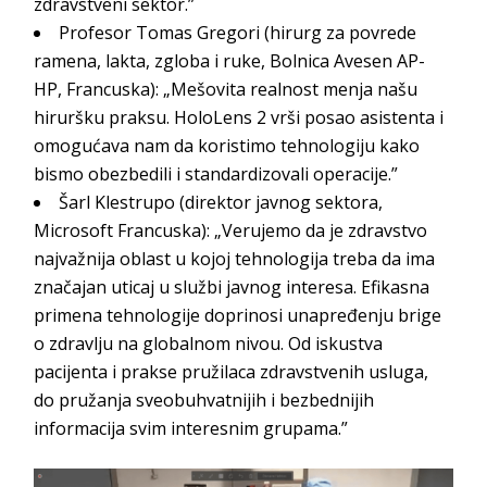
zdravstveni sektor.”
Profesor Tomas Gregori (hirurg za povrede
ramena, lakta, zgloba i ruke, Bolnica Avesen AP-
HP, Francuska): „Mešovita realnost menja našu
hiruršku praksu. HoloLens 2 vrši posao asistenta i
omogućava nam da koristimo tehnologiju kako
bismo obezbedili i standardizovali operacije.”
Šarl Klestrupo (direktor javnog sektora,
Microsoft Francuska): „Verujemo da je zdravstvo
najvažnija oblast u kojoj tehnologija treba da ima
značajan uticaj u službi javnog interesa. Efikasna
primena tehnologije doprinosi unapređenju brige
o zdravlju na globalnom nivou. Od iskustva
pacijenta i prakse pružilaca zdravstvenih usluga,
do pružanja sveobuhvatnijih i bezbednijih
informacija svim interesnim grupama.”