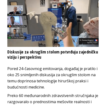
Diskusije za okruglim stolom potvrđuju zajedničku
viziju i perspektivu
Pored 24-časovnog emitovanja, događaj je pratilo i
oko 25 snimljenih diskusija za okruglim stolom na
temu doprinosa tehnologije hirurškoj praksi i
budućnosti medicine.
Preko 60 međunarodnih zdravstvenih stručnjaka je
razgovaralo o prednostima mešovite realnosti i