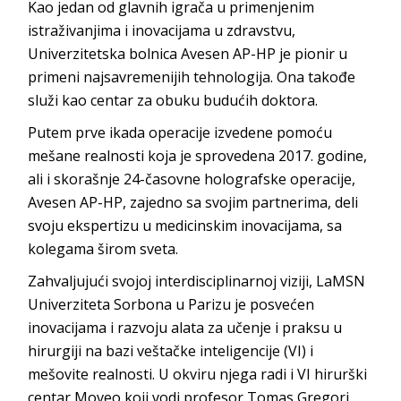
Kao jedan od glavnih igrača u primenjenim
istraživanjima i inovacijama u zdravstvu,
Univerzitetska bolnica Avesen AP-HP je pionir u
primeni najsavremenijih tehnologija. Ona takođe
služi kao centar za obuku budućih doktora.
Putem prve ikada operacije izvedene pomoću
mešane realnosti koja je sprovedena 2017. godine,
ali i skorašnje 24-časovne holografske operacije,
Avesen AP-HP, zajedno sa svojim partnerima, deli
svoju ekspertizu u medicinskim inovacijama, sa
kolegama širom sveta.
Zahvaljujući svojoj interdisciplinarnoj viziji, LaMSN
Univerziteta Sorbona u Parizu je posvećen
inovacijama i razvoju alata za učenje i praksu u
hirurgiji na bazi veštačke inteligencije (VI) i
mešovite realnosti. U okviru njega radi i VI hirurški
centar Moveo koji vodi profesor Tomas Gregori.