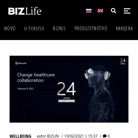
NOVO
U FOKUSU
BIZNIS
PREDUZETNIŠTVO
KARIJERA
WELLBEING
autor
BIZLife
10/02/2021 | 15:37
0