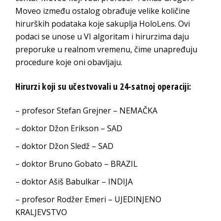
Moveo između ostalog obrađuje velike količine
hirurških podataka koje sakuplja HoloLens. Ovi
podaci se unose u VI algoritam i hirurzima daju
preporuke u realnom vremenu, čime unapređuju
procedure koje oni obavljaju.
Hirurzi koji su učestvovali u 24-satnoj operaciji:
– profesor Stefan Grejner – NEMAČKA
– doktor Džon Erikson – SAD
– doktor Džon Sledž – SAD
– doktor Bruno Gobato – BRAZIL
– doktor Ašiš Babulkar – INDIJA
– profesor Rodžer Emeri – UJEDINJENO
KRALJEVSTVO