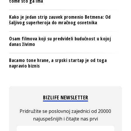
tome što ga ima
Kako je jedan strip zauvek promenio Betmena: Od
šaljivog superheroja do mračnog osvetnika
Osam filmova koji su predvideli budućnost u kojoj
danas živimo
Bacamo tone hrane, a srpski startap je od toga
napravio biznis
BIZLIFE NEWSLETTER
Pridružite se poslovnoj zajednici od 20000
najuspešnijih i čitajte nas prvi