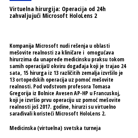
Virtuelna hirurgija: Operacija od 24h
zahvaljujući Microsoft HoloLens 2
Kompanija Microsoft nudi rešenja u oblasti
mešovite realnosti za kliničare i omogućava
hirurzima da unaprede medicinsku praksu tokom
samih operacijaU okviru događaja koji je trajao 24
sata, 15 hirurga iz 13 različitih zemalja izvršilo je
13 ortopedskih operacija uz pomoć mešovite
realnosti. Pod vođstvom profesora Tomasa
Gregorija iz Bolnice Avesen AP-HP u Francuskoj,
koji je izvršio prvu operaciju uz pomoć mešovite
realnosti još 2017. godine, hirurzi su virtuelno
sarađivali koristeći Microsoft HoloLens 2.
Medicinska (virtuelna) svetska turneja