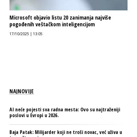
Microsoft objavio listu 20 zanimanja najviše
pogođenih veštačkom inteligencijom
17/10/2025 | 13:05
NAJNOVIJE
AI neće pojesti sva radna mesta: Ovo su najtraženiji
poslovi u Evropi u 2026.
Baja Patak: Milijarder koji ne troši novac, već uživa u