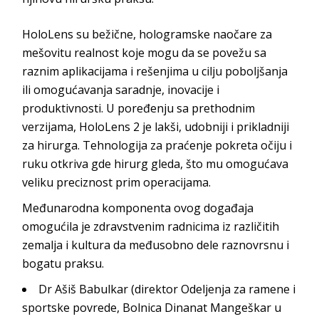
HoloLens su bežične, hologramske naočare za
mešovitu realnost koje mogu da se povežu sa
raznim aplikacijama i rešenjima u cilju poboljšanja
ili omogućavanja saradnje, inovacije i
produktivnosti. U poređenju sa prethodnim
verzijama, HoloLens 2 je lakši, udobniji i prikladniji
za hirurga. Tehnologija za praćenje pokreta očiju i
ruku otkriva gde hirurg gleda, što mu omogućava
veliku preciznost prim operacijama.
Međunarodna komponenta ovog događaja
omogućila je zdravstvenim radnicima iz različitih
zemalja i kultura da međusobno dele raznovrsnu i
bogatu praksu.
Dr Ašiš Babulkar (direktor Odeljenja za ramene i
sportske povrede, Bolnica Dinanat Mangeškar u