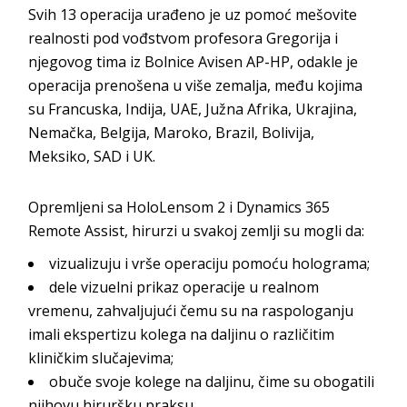
Svih 13 operacija urađeno je uz pomoć mešovite
realnosti pod vođstvom profesora Gregorija i
njegovog tima iz Bolnice Avisen AP-HP, odakle je
operacija prenošena u više zemalja, među kojima
su Francuska, Indija, UAE, Južna Afrika, Ukrajina,
Nemačka, Belgija, Maroko, Brazil, Bolivija,
Meksiko, SAD i UK.
Opremljeni sa HoloLensom 2 i Dynamics 365
Remote Assist, hirurzi u svakoj zemlji su mogli da:
vizualizuju i vrše operaciju pomoću holograma;
dele vizuelni prikaz operacije u realnom
vremenu, zahvaljujući čemu su na raspologanju
imali ekspertizu kolega na daljinu o različitim
kliničkim slučajevima;
obuče svoje kolege na daljinu, čime su obogatili
njihovu hiruršku praksu.