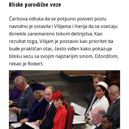
Bliske porodične veze
Čarlsova odluka da se potpuno posveti poslu
navodno je ostavila i Vilijama i Harija da se osećaju
donekle zanemareno tokom detinjstva. Kao
rezultat toga, Vilijam je postavio kao prioritet da
bude praktičan otac, često viđen kako pokazuje
blisku vezu sa svojim najstarijim sinom, Džordžom,
rekao je Robert.