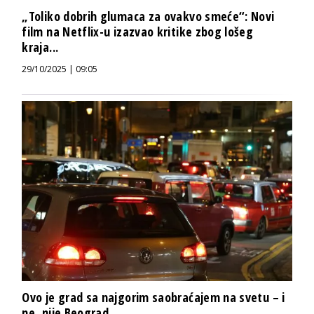
„Toliko dobrih glumaca za ovakvo smeće“: Novi
film na Netflix-u izazvao kritike zbog lošeg
kraja...
29/10/2025 | 09:05
Ovo je grad sa najgorim saobraćajem na svetu – i
ne, nije Beograd