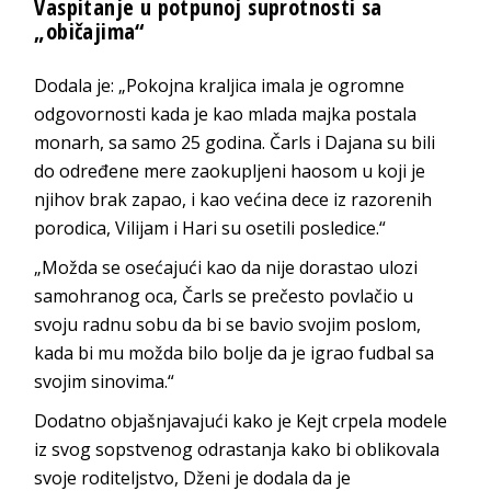
Vaspitanje u potpunoj suprotnosti sa
„običajima“
Dodala je: „Pokojna kraljica imala je ogromne
odgovornosti kada je kao mlada majka postala
monarh, sa samo 25 godina. Čarls i Dajana su bili
do određene mere zaokupljeni haosom u koji je
njihov brak zapao, i kao većina dece iz razorenih
porodica, Vilijam i Hari su osetili posledice.“
„Možda se osećajući kao da nije dorastao ulozi
samohranog oca, Čarls se prečesto povlačio u
svoju radnu sobu da bi se bavio svojim poslom,
kada bi mu možda bilo bolje da je igrao fudbal sa
svojim sinovima.“
Dodatno objašnjavajući kako je Kejt crpela modele
iz svog sopstvenog odrastanja kako bi oblikovala
svoje roditeljstvo, Dženi je dodala da je