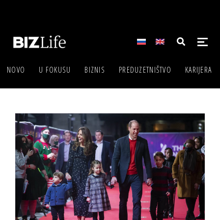
NOVO
U FOKUSU
BIZNIS
PREDUZETNIŠTVO
KARIJERA