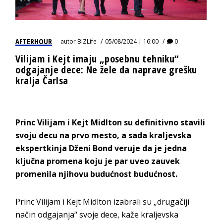
AFTERHOUR
autor
BIZLife
05/08/2024 | 16:00
0
Vilijam i Kejt imaju „posebnu tehniku“
odgajanje dece: Ne žele da naprave grešku
kralja Čarlsa
Princ Vilijam i Kejt Midlton su definitivno stavili
svoju decu na prvo mesto, a sada kraljevska
ekspertkinja Dženi Bond veruje da je jedna
ključna promena koju je par uveo zauvek
promenila njihovu budućnost budućnost.
Princ Vilijam i Kejt Midlton izabrali su „drugačiji
način odgajanja“ svoje dece, kaže kraljevska