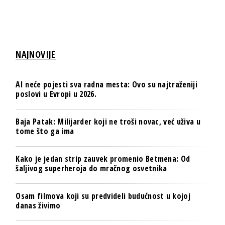
NAJNOVIJE
AI neće pojesti sva radna mesta: Ovo su najtraženiji
poslovi u Evropi u 2026.
Baja Patak: Milijarder koji ne troši novac, već uživa u
tome što ga ima
Kako je jedan strip zauvek promenio Betmena: Od
šaljivog superheroja do mračnog osvetnika
Osam filmova koji su predvideli budućnost u kojoj
danas živimo