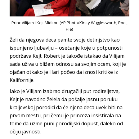
Princ Vilijam i Kejt Midlton (AP Photo/Kirsty Wigglesworth, Pool,
File)
Želi da njegova deca pamte svoje detinjstvo kao
ispunjeno ljubavlju – osećanje koje u potpunosti
podržava Kejt. Robert je takođe istakao da Vilijam
sada uživa u bližem odnosu sa svojim ocem, koji je
ojačan otkako je Hari počeo da iznosi kritike iz
Kalifornije.
Iako je Vilijam izabrao drugačiji put roditeljstva,
Kejt je navodno želela da pošalje jasnu poruku
kraljevskoj porodici da će njena deca uvek biti na
prvom mestu, pri čemu je princeza insistirala na
tome da uzme puni porodiljski dopust, daleko od
očiju javnosti.