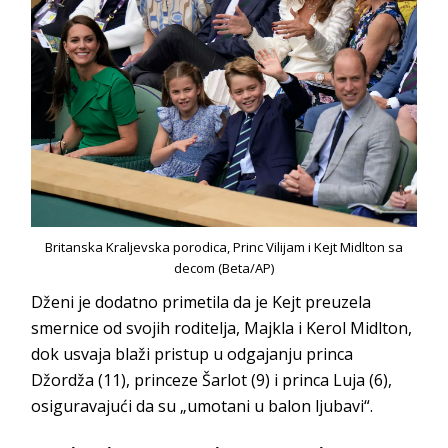
Britanska Kraljevska porodica, Princ Vilijam i Kejt Midlton sa
decom (Beta/AP)
Dženi je dodatno primetila da je Kejt preuzela
smernice od svojih roditelja, Majkla i Kerol Midlton,
dok usvaja blaži pristup u odgajanju princa
Džordža (11), princeze Šarlot (9) i princa Luja (6),
osiguravajući da su „umotani u balon ljubavi“.