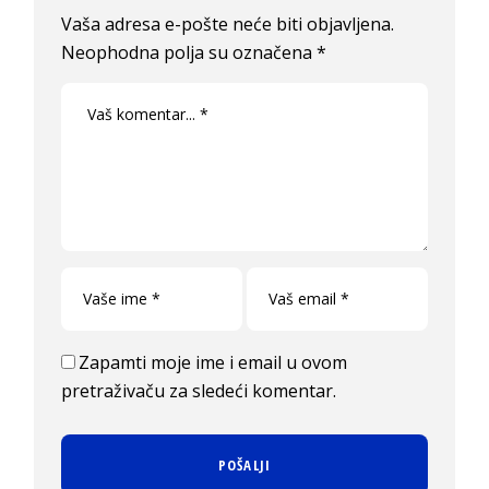
Vaša adresa e-pošte neće biti objavljena.
Neophodna polja su označena
*
Zapamti moje ime i email u ovom
pretraživaču za sledeći komentar.