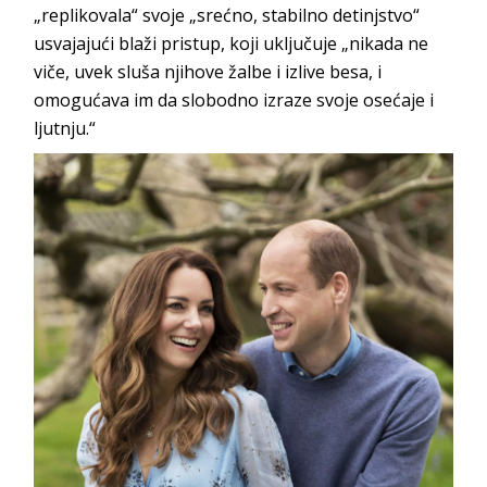
„replikovala“ svoje „srećno, stabilno detinjstvo“
usvajajući blaži pristup, koji uključuje „nikada ne
viče, uvek sluša njihove žalbe i izlive besa, i
omogućava im da slobodno izraze svoje osećaje i
ljutnju.“