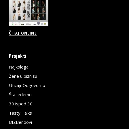
ČITAJ ONLINE
Projekti
Najkolega
Žene u biznisu
UticajnOdgovorno
Šta jedemo
30 ispod 30
Tasty Talks
BIZBendovi