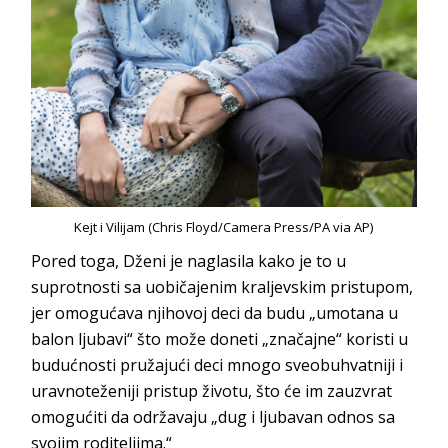
Kejt i Vilijam (Chris Floyd/Camera Press/PA via AP)
Pored toga, Dženi je naglasila kako je to u
suprotnosti sa uobičajenim kraljevskim pristupom,
jer omogućava njihovoj deci da budu „umotana u
balon ljubavi“ što može doneti „značajne“ koristi u
budućnosti pružajući deci mnogo sveobuhvatniji i
uravnoteženiji pristup životu, što će im zauzvrat
omogućiti da održavaju „dug i ljubavan odnos sa
svojim roditeljima.“