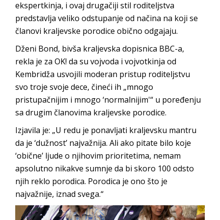
ekspertkinja, i ovaj drugačiji stil roditeljstva
predstavlja veliko odstupanje od načina na koji se
članovi kraljevske porodice obično odgajaju.
Dženi Bond, bivša kraljevska dopisnica BBC-a,
rekla je za OK! da su vojvoda i vojvotkinja od
Kembridža usvojili moderan pristup roditeljstvu
svo troje svoje dece, čineći ih „mnogo
pristupačnijim i mnogo ‘normalnijim'“ u poređenju
sa drugim članovima kraljevske porodice.
Izjavila je: „U redu je ponavljati kraljevsku mantru
da je ‘dužnost’ najvažnija. Ali ako pitate bilo koje
‘obične’ ljude o njihovim prioritetima, nemam
apsolutno nikakve sumnje da bi skoro 100 odsto
njih reklo porodica. Porodica je ono što je
najvažnije, iznad svega.“