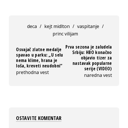
deca
/
kejt midlton
/
vaspitanje
/
princ vilijam
Prva sezona je zaludela
Osvajač zlatne medalje
Srbiju: HBO konačno
spavao u parku: „U selu
objavio tizer za
nema klime, hrana je
nastavak popularne
loša, kreveti neudobni“
serije (VIDEO)
prethodna vest
naredna vest
OSTAVITE KOMENTAR