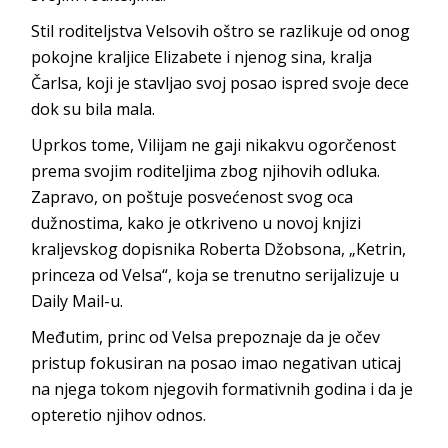
Stil roditeljstva Velsovih oštro se razlikuje od onog
pokojne kraljice Elizabete i njenog sina, kralja
Čarlsa, koji je stavljao svoj posao ispred svoje dece
dok su bila mala.
Uprkos tome, Vilijam ne gaji nikakvu ogorčenost
prema svojim roditeljima zbog njihovih odluka.
Zapravo, on poštuje posvećenost svog oca
dužnostima, kako je otkriveno u novoj knjizi
kraljevskog dopisnika Roberta Džobsona, „Ketrin,
princeza od Velsa“, koja se trenutno serijalizuje u
Daily Mail-u.
Međutim, princ od Velsa prepoznaje da je očev
pristup fokusiran na posao imao negativan uticaj
na njega tokom njegovih formativnih godina i da je
opteretio njihov odnos.