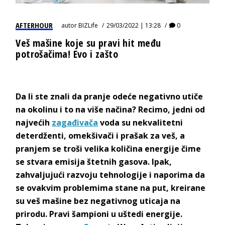
AFTERHOUR
autor
BIZLife
29/03/2022 | 13:28
0
Veš mašine koje su pravi hit među
potrošačima! Evo i zašto
Da li ste znali da pranje odeće negativno utiče
na okolinu i to na više načina? Recimo, jedni od
najvećih
zagađivača
voda su nekvalitetni
deterdženti, omekšivači i prašak za veš, a
pranjem se troši velika količina energije čime
se stvara emisija štetnih gasova. Ipak,
zahvaljujući razvoju tehnologije i naporima da
se ovakvim problemima stane na put, kreirane
su veš mašine bez negativnog uticaja na
prirodu. Pravi šampioni u uštedi energije.