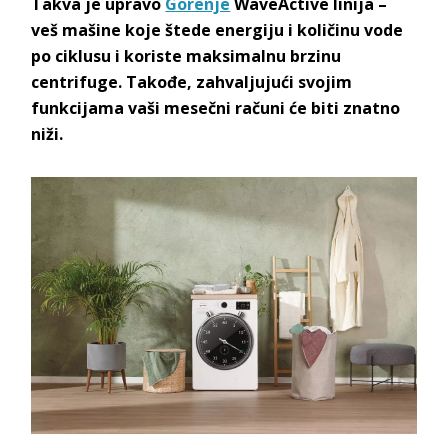
Takva je upravo
Gorenje
WaveActive linija –
veš mašine koje štede energiju i količinu vode
po ciklusu i koriste maksimalnu brzinu
centrifuge. Takođe, zahvaljujući svojim
funkcijama vaši mesečni računi će biti znatno
niži.