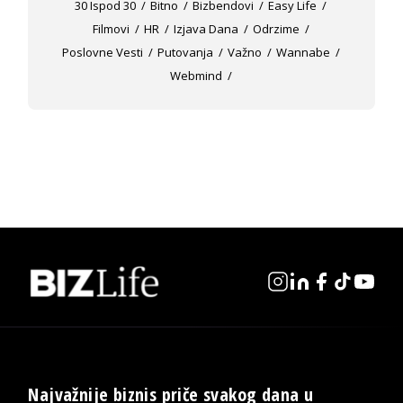
30 Ispod 30
Bitno
Bizbendovi
Easy Life
Filmovi
HR
Izjava Dana
Odrzime
Poslovne Vesti
Putovanja
Važno
Wannabe
Webmind
Najvažnije biznis priče svakog dana u