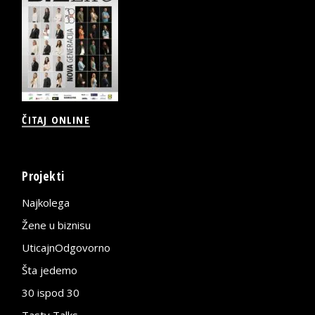
ČITAJ ONLINE
Projekti
Najkolega
Žene u biznisu
UticajnOdgovorno
Šta jedemo
30 ispod 30
Tasty Talks