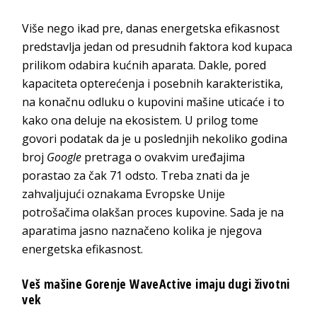
veš mašine, Gorenje
Više nego ikad pre, danas energetska efikasnost
predstavlja jedan od presudnih faktora kod kupaca
prilikom odabira kućnih aparata. Dakle, pored
kapaciteta opterećenja i posebnih karakteristika,
na konačnu odluku o kupovini mašine uticaće i to
kako ona deluje na ekosistem. U prilog tome
govori podatak da je u poslednjih nekoliko godina
broj
Google
pretraga o ovakvim uređajima
porastao za čak 71 odsto. Treba znati da je
zahvaljujući oznakama Evropske Unije
potrošačima olakšan proces kupovine. Sada je na
aparatima jasno naznačeno kolika je njegova
energetska efikasnost.
Veš mašine Gorenje WaveActive imaju dugi životni
vek