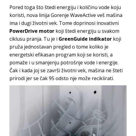
Pored toga što štedi energiju i količinu vode koju
koristi, nova linija Gorenje WaveActive veš mašina
ima i dugi životni vek. Tome doprinosi inovativni
PowerDrive motor
koji štedi energiju u svakom
ciklusu pranja. Tu je i
GreenGuide indikator
koji
pruža jednostavan pregled o tome koliko je
energetski efikasan program koji se koristi, a
pomaže i u smanjenju potrošnje vode i energije.
Čak i kada joj se završi životni vek, mašina ne šteti
prirodi jer se čak 95 odsto nje može reciklirati.