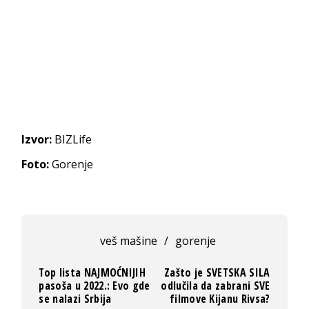
Izvor:
BIZLife
Foto:
Gorenje
veš mašine
/
gorenje
Top lista NAJMOĆNIJIH
Zašto je SVETSKA SILA
pasoša u 2022.: Evo gde
odlučila da zabrani SVE
se nalazi Srbija
filmove Kijanu Rivsa?