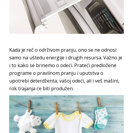
dozer za veš mašine
Kada je reč o održivom pranju, ono se ne odnosi
samo na uštedu energije i drugih resursa. Važno je
i to kako se brinemo o odeći. Prateći predložene
programe o pravilnom pranju i uputstva o
upotrebi deterdženta, vašoj odeći, ali i veš mašini,
rok trajanja će biti produžen.