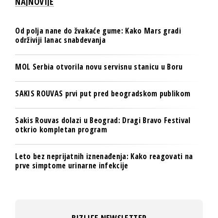
NAJNOVIJE
Od polja nane do žvakaće gume: Kako Mars gradi
održiviji lanac snabdevanja
MOL Serbia otvorila novu servisnu stanicu u Boru
SAKIS ROUVAS prvi put pred beogradskom publikom
Sakis Rouvas dolazi u Beograd: Dragi Bravo Festival
otkrio kompletan program
Leto bez neprijatnih iznenađenja: Kako reagovati na
prve simptome urinarne infekcije