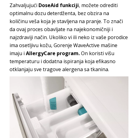
Zahvaljujući
DoseAid funkciji
, možete odrediti
optimalnu dozu deterdženta, bez obzira na
količinu veša koja je stavljena na pranje. To znači
da ovaj proces obavljate na najekonomičniji i
najzdraviji način. Ukoliko vi ili neko iz vaše porodice
ima osetljivu kožu, Gorenje WaveActive mašine
imaju i
AllergyCare program.
On koristi višu
temperaturu i dodatna ispiranja koja efikasno
otklanjaju sve tragove alergena sa tkanina.