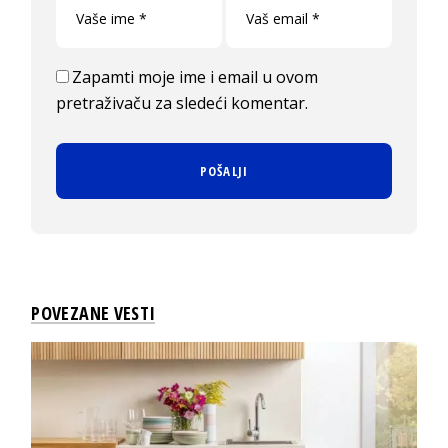
Zapamti moje ime i email u ovom
pretraživaču za sledeći komentar.
POVEZANE VESTI