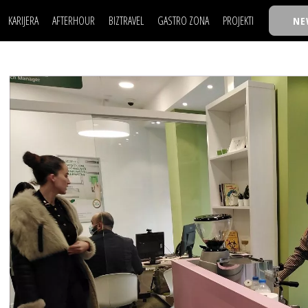
KARIJERA
AFTERHOUR
BIZTRAVEL
GASTRO ZONA
PROJEKTI
NE
POSAO
FILM I SCENA
NAJKOLEGA
LJUDI (HR)
KNJIGE
TASTY TALKS
POSAO
FILM I SCENA
NAJKOLEGA
JE
MOJ UGAO
AUTO SVET
30 ISPOD 30
LJUDI (HR)
KNJIGE
TASTY TALKS
USAVRŠAVANJE
STIL
BACK TO OFFIC
JE
MOJ UGAO
AUTO SVET
30 ISPOD 30
KNOW-HOW
WELLBEING
BIZBENDOVI
USAVRŠAVANJE
STIL
BACK TO OFFIC
BIZKOLEGIJUM
KNOW-HOW
WELLBEING
BIZBENDOVI
BMW BIZNIS LIG
BIZKOLEGIJUM
BIZLIFE WEEK
BMW BIZNIS LIG
IZJAVA GODINE
BIZLIFE WEEK
IZJAVA GODINE