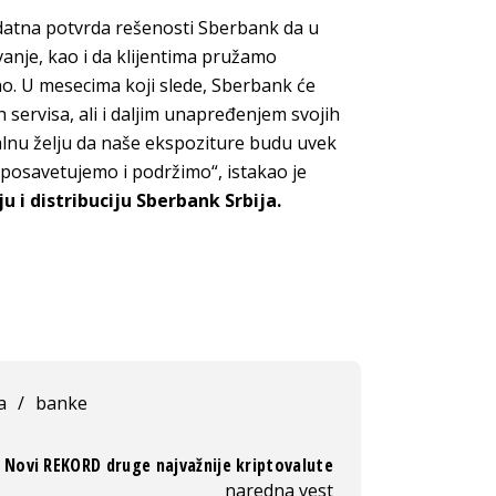
datna potvrda rešenosti Sberbank da u
nje, kao i da klijentima pružamo
o. U mesecima koji slede, Sberbank će
h servisa, ali i daljim unapređenjem svojih
talnu želju da naše ekspoziture budu uvek
 posavetujemo i podržimo“, istakao je
u i distribuciju Sberbank Srbija.
a
/
banke
Novi REKORD druge najvažnije kriptovalute
naredna vest