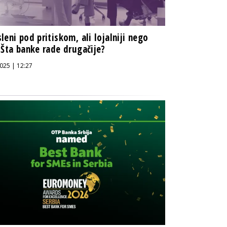
leni pod pritiskom, ali lojalniji nego
 Šta banke rade drugačije?
025 | 12:27