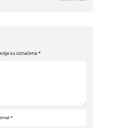
olja su označena
*