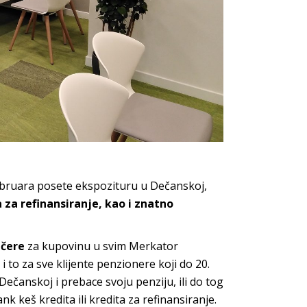
ebruara posete ekspozituru u Dečanskoj,
 za refinansiranje, kao i znatno
učere
za kupovinu u svim Merkator
 to za sve klijente penzionere koji do 20.
ečanskoj i prebace svoju penziju, ili do tog
 keš kredita ili kredita za refinansiranje.