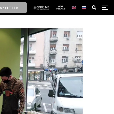
WSLETTER
E/SCHOOL
E/SCHOOL
A
A