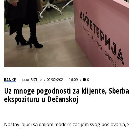
BANKE
autor
BIZLife
02/02/2021 | 16:09
0
Uz mnoge pogodnosti za klijente, Sberba
ekspozituru u Dečanskoj
Nastavljajući sa daljom modernizacijom svog poslovanja, S