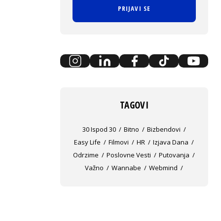
PRIJAVI SE
TAGOVI
30 Ispod 30
Bitno
Bizbendovi
Easy Life
Filmovi
HR
Izjava Dana
Odrzime
Poslovne Vesti
Putovanja
Važno
Wannabe
Webmind