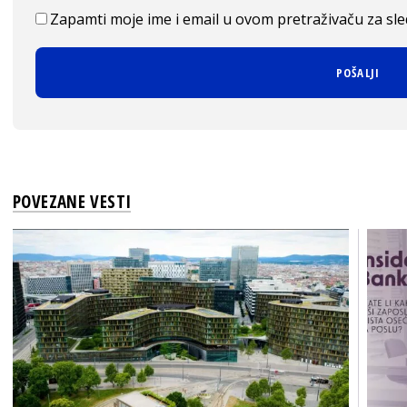
Zapamti moje ime i email u ovom pretraživaču za sl
POVEZANE VESTI