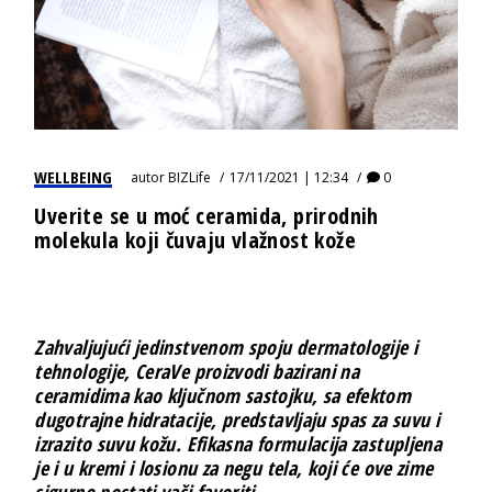
WELLBEING
autor
BIZLife
17/11/2021 | 12:34
0
Uverite se u moć ceramida, prirodnih
molekula koji čuvaju vlažnost kože
Zahvaljujući jedinstvenom spoju dermatologije i
tehnologije,
CeraVe
proizvodi bazirani na
ceramidima kao ključnom sastojku, sa efektom
dugotrajne hidratacije, predstavljaju spas za suvu i
izrazito suvu kožu. Efikasna formulacija zastupljena
je i u kremi i losionu za negu tela, koji će ove zime