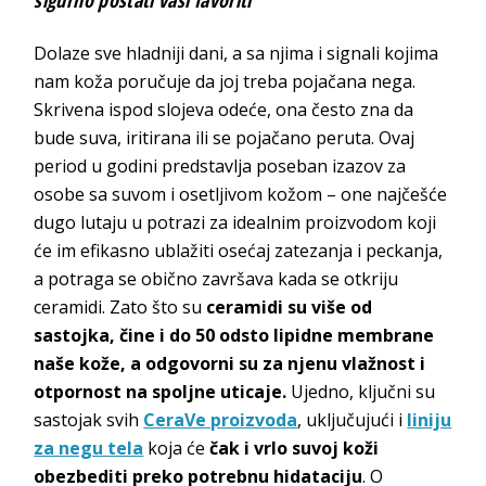
sigurno postati vaši favoriti
Dolaze sve hladniji dani, a sa njima i signali kojima
nam koža poručuje da joj treba pojačana nega.
Skrivena ispod slojeva odeće, ona često zna da
bude suva, iritirana ili se pojačano peruta. Ovaj
period u godini predstavlja poseban izazov za
osobe sa suvom i osetljivom kožom – one najčešće
dugo lutaju u potrazi za idealnim proizvodom koji
će im efikasno ublažiti osećaj zatezanja i peckanja,
a potraga se obično završava kada se otkriju
ceramidi. Zato što su
ceramidi
su više od
sastojka, čine i do 50 odsto lipidne membrane
naše kože, a odgovorni su za njenu vlažnost i
otpornost na spoljne uticaje.
Ujedno, ključni su
sastojak svih
CeraVe proizvoda
, uključujući i
liniju
za negu tela
koja će
čak i vrlo suvoj koži
obezbediti preko potrebnu hidataciju
. O