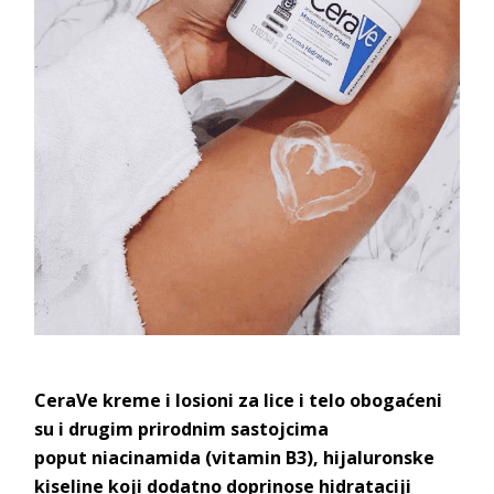
CeraVe kreme i losioni za lice i telo obogaćeni
su i drugim prirodnim sastojcima
poput niacinamida (vitamin B3), hijaluronske
kiseline koji dodatno doprinose hidrataciji