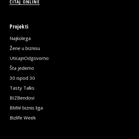
ČITAJ ONLINE
Projekti
Najkolega
Žene u biznisu
UticajnOdgovorno
Šta jedemo
30 ispod 30
Tasty Talks
BIZBendovi
BMW biznis liga
Bizlife Week