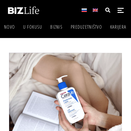
NOVO
U FOKUSU
BIZNIS
PREDUZETNIŠTVO
KARIJERA