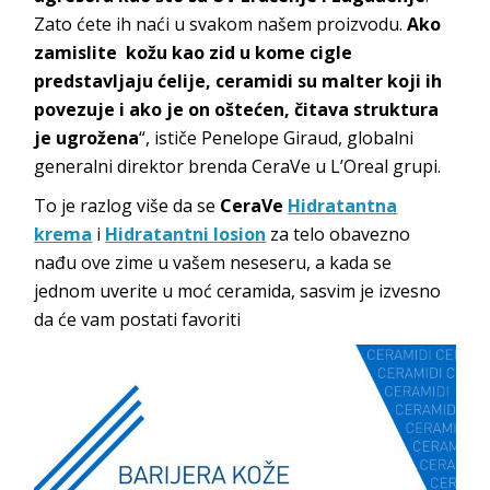
Zato ćete ih naći u svakom našem proizvodu.
Ako
zamislite kožu kao zid u kome cigle
predstavljaju ćelije, ceramidi su malter koji ih
povezuje i ako je on oštećen, čitava struktura
je ugrožena
“, ističe Penelope Giraud, globalni
generalni direktor brenda CeraVe u L’Oreal grupi.
To je razlog više da se
CeraVe
Hidratantna
krema
i
Hidratantni losion
za telo obavezno
nađu ove zime u vašem neseseru, a kada se
jednom uverite u moć ceramida, sasvim je izvesno
da će vam postati favoriti