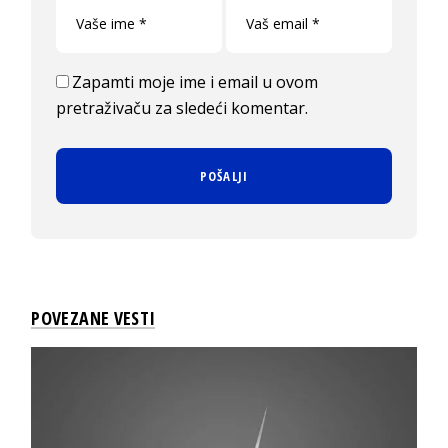
Zapamti moje ime i email u ovom
pretraživaču za sledeći komentar.
POVEZANE VESTI