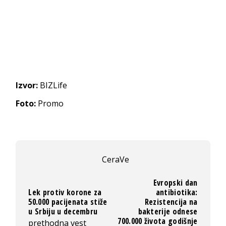
Izvor:
BIZLife
Foto:
Promo
CeraVe
Evropski dan
Lek protiv korone za
antibiotika:
50.000 pacijenata stiže
Rezistencija na
u Srbiju u decembru
bakterije odnese
700.000 života godišnje
prethodna vest