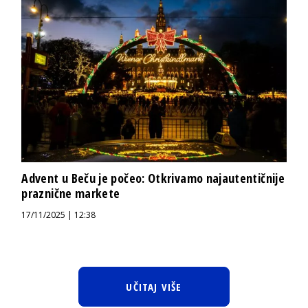
Advent u Beču je počeo: Otkrivamo najautentičnije
praznične markete
17/11/2025 | 12:38
UČITAJ VIŠE