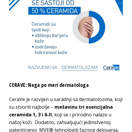
CERAVE: Nega po meri dermatologa
CeraVe je razvijen u saradnji sa dermatolozima, koji
su stvorili najbolje –
mešavinu tri esencijalna
ceramida 1, 3 i 6-II
, koji se i prirodno nalaze u
našoj koži. Dodatno, zahvaljujući jedinstvenoj
patentiranoj MVE® tehnologiji faznog delovanja,