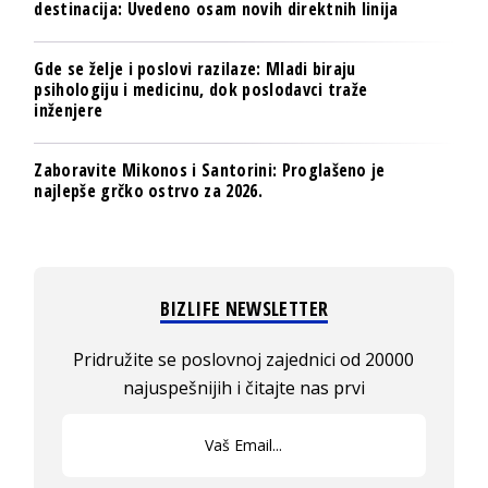
destinacija: Uvedeno osam novih direktnih linija
Gde se želje i poslovi razilaze: Mladi biraju
psihologiju i medicinu, dok poslodavci traže
inženjere
Zaboravite Mikonos i Santorini: Proglašeno je
najlepše grčko ostrvo za 2026.
BIZLIFE NEWSLETTER
Pridružite se poslovnoj zajednici od 20000
najuspešnijih i čitajte nas prvi