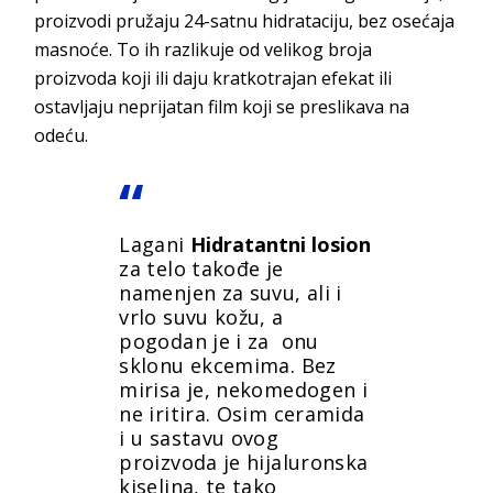
proizvodi pružaju 24-satnu hidrataciju, bez osećaja
masnoće. To ih razlikuje od velikog broja
proizvoda koji ili daju kratkotrajan efekat ili
ostavljaju neprijatan film koji se preslikava na
odeću.
Lagani
Hidratantni losion
za telo takođe je
namenjen za suvu, ali i
vrlo suvu kožu, a
pogodan je i za onu
sklonu ekcemima. Bez
mirisa je, nekomedogen i
ne iritira. Osim ceramida
i u sastavu ovog
proizvoda je hijaluronska
kiselina, te tako