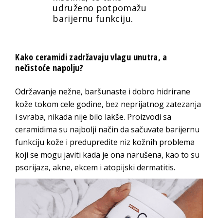
udruženo potpomažu
barijernu funkciju.
Kako ceramidi zadržavaju vlagu unutra, a
nečistoće napolju?
Održavanje nežne, baršunaste i dobro hidrirane
kože tokom cele godine, bez neprijatnog zatezanja
i svraba, nikada nije bilo lakše. Proizvodi sa
ceramidima su najbolji način da sačuvate barijernu
funkciju kože i predupredite niz kožnih problema
koji se mogu javiti kada je ona narušena, kao to su
psorijaza, akne, ekcem i atopijski dermatitis.