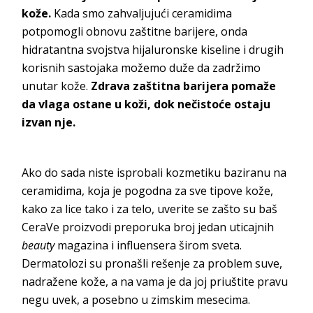
kože.
Kada smo zahvaljujući ceramidima
potpomogli obnovu zaštitne barijere, onda
hidratantna svojstva hijaluronske kiseline i drugih
korisnih sastojaka možemo duže da zadržimo
unutar kože.
Zdrava zaštitna barijera pomaže
da vlaga ostane u koži, dok nečistoće ostaju
izvan nje.
Ako do sada niste isprobali kozmetiku baziranu na
ceramidima, koja je pogodna za sve tipove kože,
kako za lice tako i za telo, uverite se zašto su baš
CeraVe proizvodi preporuka broj jedan uticajnih
beauty
magazina i influensera širom sveta.
Dermatolozi su pronašli rešenje za problem suve,
nadražene kože, a na vama je da joj priuštite pravu
negu uvek, a posebno u zimskim mesecima.