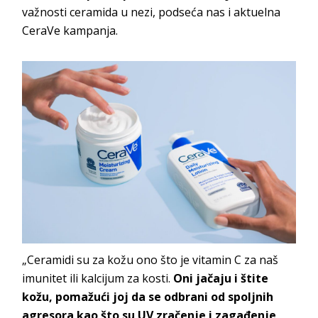
važnosti ceramida u nezi, podseća nas i aktuelna
CeraVe kampanja.
„Ceramidi su za kožu ono što je vitamin C za naš
imunitet ili kalcijum za kosti.
Oni jačaju i štite
kožu, pomažući joj da se odbrani od spoljnih
agresora kao što su UV zračenje i zagađenje
.