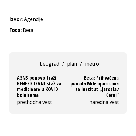
Izvor:
Agencije
Foto:
Beta
beograd
/
plan
/
metro
ASNS ponovo traži
Beta: Prihvaćena
BENEFICIRANI staž za
ponuda Milenijum tima
medicinare u KOVID
za Institut „Jaroslav
bolnicama
Černi“
prethodna vest
naredna vest