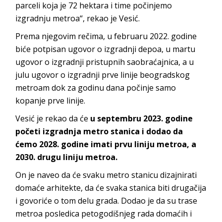
parceli koja je 72 hektara i time počinjemo
izgradnju metroa“, rekao je Vesić.
Prema njegovim rečima, u februaru 2022. godine
biće potpisan ugovor o izgradnji depoa, u martu
ugovor o izgradnji pristupnih saobraćajnica, a u
julu ugovor o izgradnji prve linije beogradskog
metroam dok za godinu dana počinje samo
kopanje prve linije.
Vesić je rekao da će
u septembru 2023. godine
početi izgradnja metro stanica i dodao da
ćemo 2028. godine imati prvu liniju metroa, a
2030. drugu liniju metroa.
On je naveo da će svaku metro stanicu dizajnirati
domaće arhitekte, da će svaka stanica biti drugačija
i govoriće o tom delu grada. Dodao je da su trase
metroa posledica petogodišnjeg rada domaćih i