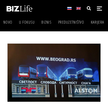
NOVO
U FOKUSU
BIZNIS
PREDUZETNIŠTVO
KARIJERA