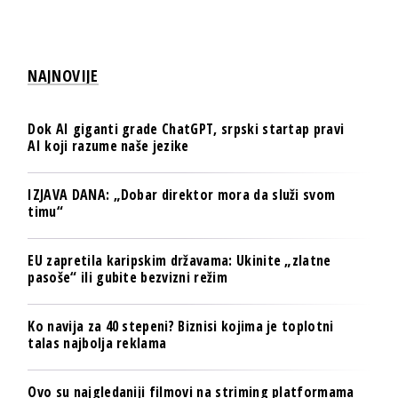
NAJNOVIJE
Dok AI giganti grade ChatGPT, srpski startap pravi
AI koji razume naše jezike
IZJAVA DANA: „Dobar direktor mora da služi svom
timu“
EU zapretila karipskim državama: Ukinite „zlatne
pasoše“ ili gubite bezvizni režim
Ko navija za 40 stepeni? Biznisi kojima je toplotni
talas najbolja reklama
Ovo su najgledaniji filmovi na striming platformama