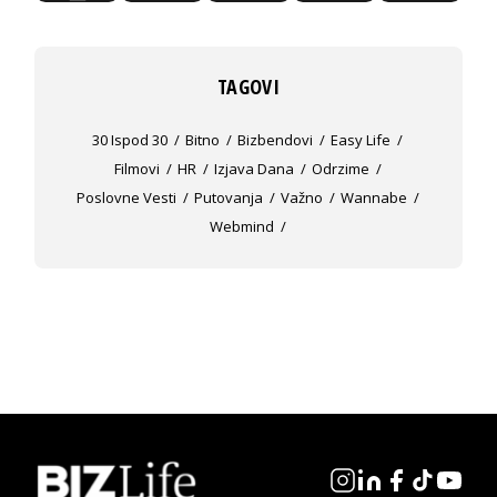
TAGOVI
30 Ispod 30
Bitno
Bizbendovi
Easy Life
Filmovi
HR
Izjava Dana
Odrzime
Poslovne Vesti
Putovanja
Važno
Wannabe
Webmind