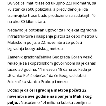
BG voz će imati trase od ukupno 223 kilometra, sa
76 stanica i 500 polazaka, a predviđeno je i da
tramvajske trase budu produžene sa sadašnjih 40
na oko 80 kilometara.
Nedavno je potpisan ugovor za Projekat izgradnje
infrastrukture i nasipanje platoa za depo metroa u
Makiškom polju, a 22. novembra će početi
izgradnja beogradskog metroa.
Zamenik gradonačelnika Beograda Goran Vesić
rekao je za skupštinskom govornicom da je danas
tačno 50 godina, 11 meseci i 18 dana od kada je
„Branko Pešić obećao“ da će Beograd dobiti
železničku stanicu Prokop i metro.
Dodao je da će
izgradnja metroa početi 22.
novembra ove godine nasipanjem Makiškog
polja.
„Nasućemo 1,4 miliona kubika zemlje na