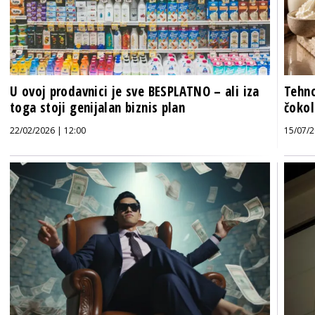
U ovoj prodavnici je sve BESPLATNO – ali iza
Tehno
toga stoji genijalan biznis plan
čokol
22/02/2026 | 12:00
15/07/2