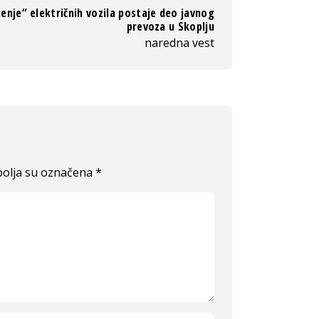
jenje“ električnih vozila postaje deo javnog
prevoza u Skoplju
naredna vest
olja su označena
*