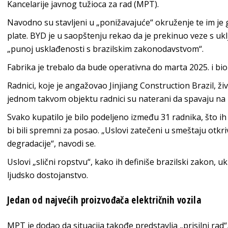
Kancelarije javnog tužioca za rad (MPT).
Navodno su stavljeni u „ponižavajuće“ okruženje te im je
plate. BYD je u saopštenju rekao da je prekinuo veze s u
„punoj usklađenosti s brazilskim zakonodavstvom“.
Fabrika je trebalo da bude operativna do marta 2025. i bio
Radnici, koje je angažovao Jinjiang Construction Brazil, ži
jednom takvom objektu radnici su naterani da spavaju na k
Svako kupatilo je bilo podeljeno između 31 radnika, što ih 
bi bili spremni za posao. „Uslovi zatečeni u smeštaju otkr
degradacije“, navodi se.
Uslovi „slični ropstvu“, kako ih definiše brazilski zakon, uk
ljudsko dostojanstvo.
Jedan od najvećih proizvođača električnih vozila
MPT je dodao da situacija takođe predstavlja „prisilni ra