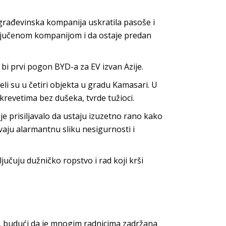
 građevinska kompanija uskratila pasoše i
ključenom kompanijom i da ostaje predan
 bi prvi pogon BYD-a za EV izvan Azije.
veli su u četiri objekta u gradu Kamasari. U
revetima bez dušeka, tvrde tužioci.
je prisiljavalo da ustaju izuzetno rano kako
ivaju alarmantnu sliku nesigurnosti i
ljučuju dužničko ropstvo i rad koji krši
d“, budući da je mnogim radnicima zadržana