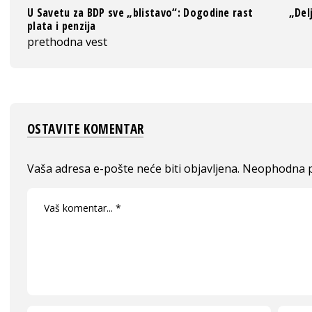
U Savetu za BDP sve „blistavo“: Dogodine rast
„Del
plata i penzija
prethodna vest
OSTAVITE KOMENTAR
Vaša adresa e-pošte neće biti objavljena.
Neophodna p