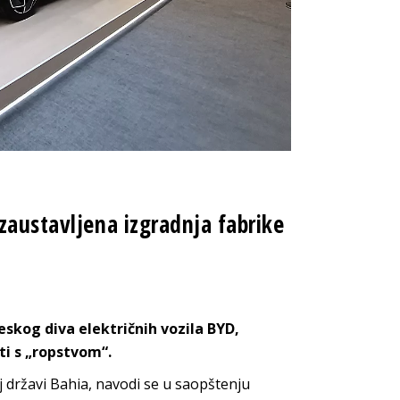
zaustavljena izgradnja fabrike
eskog diva električnih vozila BYD,
ti s „ropstvom“.
j državi Bahia, navodi se u saopštenju