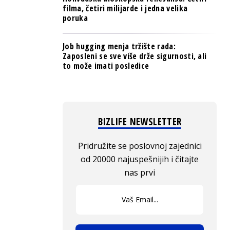
filma, četiri milijarde i jedna velika
poruka
Job hugging menja tržište rada:
Zaposleni se sve više drže sigurnosti, ali
to može imati posledice
BIZLIFE NEWSLETTER
Pridružite se poslovnoj zajednici
od 20000 najuspešnijih i čitajte
nas prvi