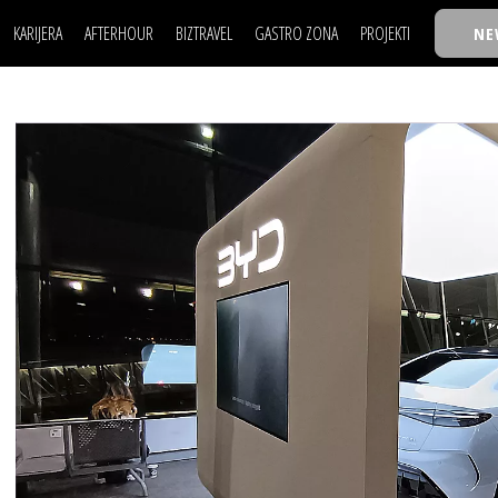
KARIJERA
AFTERHOUR
BIZTRAVEL
GASTRO ZONA
PROJEKTI
NE
POSAO
FILM I SCENA
NAJKOLEGA
LJUDI (HR)
KNJIGE
TASTY TALKS
POSAO
FILM I SCENA
NAJKOLEGA
JE
MOJ UGAO
AUTO SVET
30 ISPOD 30
LJUDI (HR)
KNJIGE
TASTY TALKS
USAVRŠAVANJE
STIL
BACK TO OFFIC
JE
MOJ UGAO
AUTO SVET
30 ISPOD 30
KNOW-HOW
WELLBEING
BIZBENDOVI
USAVRŠAVANJE
STIL
BACK TO OFFIC
BIZKOLEGIJUM
KNOW-HOW
WELLBEING
BIZBENDOVI
BMW BIZNIS LIG
BIZKOLEGIJUM
BIZLIFE WEEK
BMW BIZNIS LIG
IZJAVA GODINE
BIZLIFE WEEK
IZJAVA GODINE