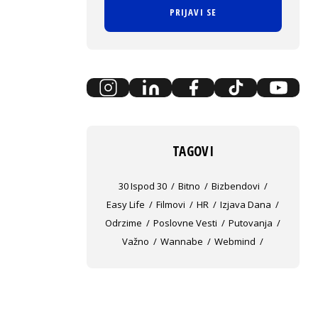
PRIJAVI SE
TAGOVI
30 Ispod 30
Bitno
Bizbendovi
Easy Life
Filmovi
HR
Izjava Dana
Odrzime
Poslovne Vesti
Putovanja
Važno
Wannabe
Webmind