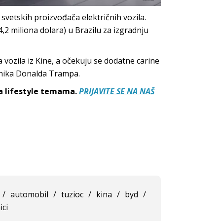
svetskih proizvođača električnih vozila.
84,2 miliona dolara) u Brazilu za izgradnju
 vozila iz Kine, a očekuju se dodatne carine
nika Donalda Trampa.
sa lifestyle temama.
PRIJAVITE SE NA NAŠ
/
automobil
/
tuzioc
/
kina
/
byd
/
ici