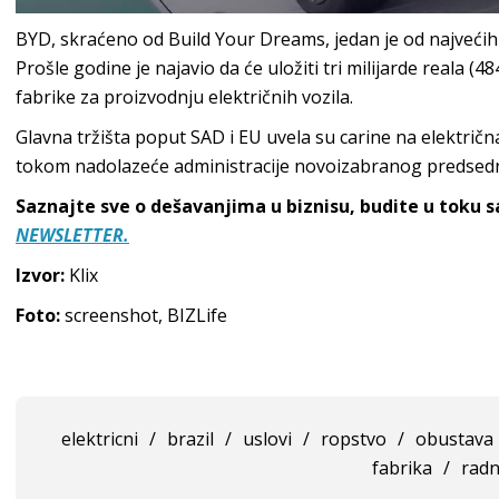
BYD, skraćeno od Build Your Dreams, jedan je od najvećih 
Prošle godine je najavio da će uložiti tri milijarde reala (4
fabrike za proizvodnju električnih vozila.
Glavna tržišta poput SAD i EU uvela su carine na električna
tokom nadolazeće administracije novoizabranog predsed
Saznajte sve o dešavanjima u biznisu, budite u toku 
NEWSLETTER.
Izvor:
Klix
Foto:
screenshot, BIZLife
elektricni
/
brazil
/
uslovi
/
ropstvo
/
obustava
fabrika
/
radn