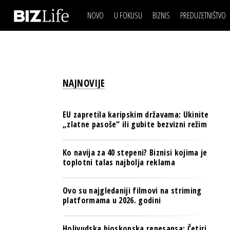
NOVO
U FOKUSU
BIZNIS
PREDUZETNIŠTVO
IZJAVA DANA
BIZNIS SCENA
VIDEO
REAL ESTATE
IZJAVA DANA
BIZNIS SCENA
BREND I KOMUNIKACI
VIDEO
REAL ESTATE
ESG & ENERGY
NAJNOVIJE
BREND I KOMUNIKACI
BANKE
ESG & ENERGY
OSIGURANJE
EU zapretila karipskim državama: Ukinite
BANKE
„zlatne pasoše“ ili gubite bezvizni režim
TECH I AI
OSIGURANJE
BIZNIS & SPORT
Ko navija za 40 stepeni? Biznisi kojima je
TECH I AI
toplotni talas najbolja reklama
PULS REGIONA
BIZNIS & SPORT
NOVO NA RAFU
Ovo su najgledaniji filmovi na striming
PULS REGIONA
platformama u 2026. godini
NOVO NA RAFU
Holivudska bioskopska renesansa: Četiri