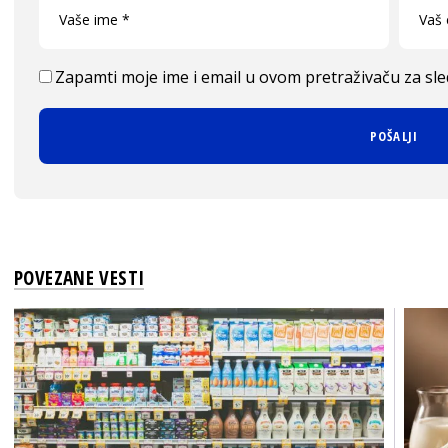
Zapamti moje ime i email u ovom pretraživaču za sl
POVEZANE VESTI