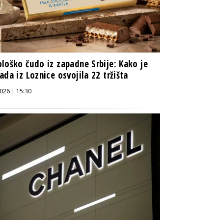
loško čudo iz zapadne Srbije: Kako je
ada iz Loznice osvojila 22 tržišta
026 | 15:30