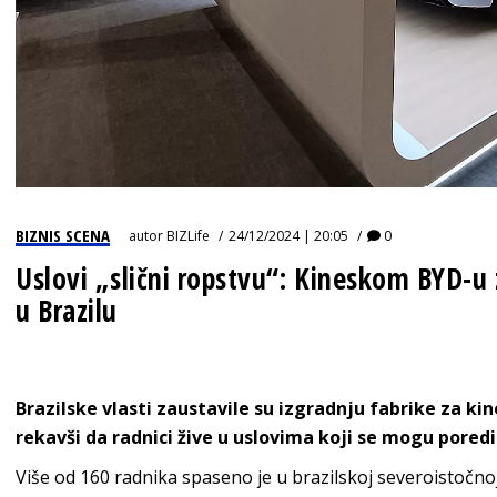
BIZNIS SCENA
autor
BIZLife
24/12/2024 | 20:05
0
Uslovi „slični ropstvu“: Kineskom BYD-u 
u Brazilu
Brazilske vlasti zaustavile su izgradnju fabrike za kin
rekavši da radnici žive u uslovima koji se mogu poredi
Više od 160 radnika spaseno je u brazilskoj severoistočno