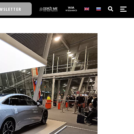
WSLETTER
E/SCHOOL
E/SCHOOL
A
A