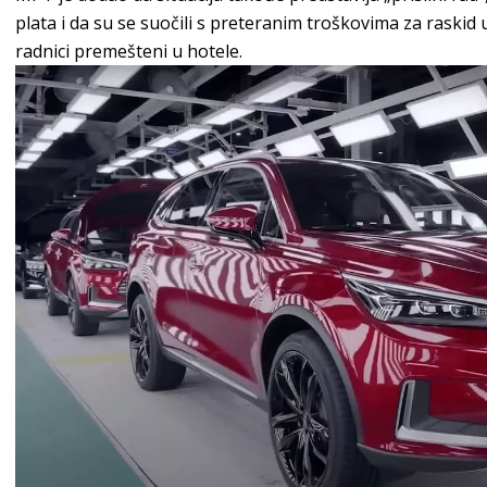
plata i da su se suočili s preteranim troškovima za raski
radnici premešteni u hotele.