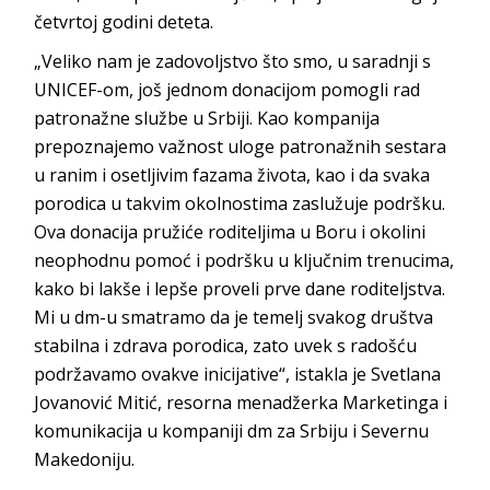
četvrtoj godini deteta.
„Veliko nam je zadovoljstvo što smo, u saradnji s
UNICEF-om, još jednom donacijom pomogli rad
patronažne službe u Srbiji. Kao kompanija
prepoznajemo važnost uloge patronažnih sestara
u ranim i osetljivim fazama života, kao i da svaka
porodica u takvim okolnostima zaslužuje podršku.
Ova donacija pružiće roditeljima u Boru i okolini
neophodnu pomoć i podršku u ključnim trenucima,
kako bi lakše i lepše proveli prve dane roditeljstva.
Mi u dm-u smatramo da je temelj svakog društva
stabilna i zdrava porodica, zato uvek s radošću
podržavamo ovakve inicijative“, istakla je Svetlana
Jovanović Mitić, resorna menadžerka Marketinga i
komunikacija u kompaniji dm za Srbiju i Severnu
Makedoniju.