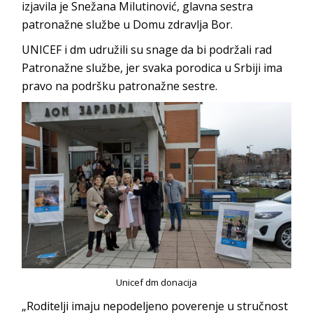
izjavila je Snežana Milutinović, glavna sestra
patronažne službe u Domu zdravlja Bor.
UNICEF i dm udružili su snage da bi podržali rad
Patronažne službe, jer svaka porodica u Srbiji ima
pravo na podršku patronažne sestre.
Unicef dm donacija
„Roditelji imaju nepodeljeno poverenje u stručnost