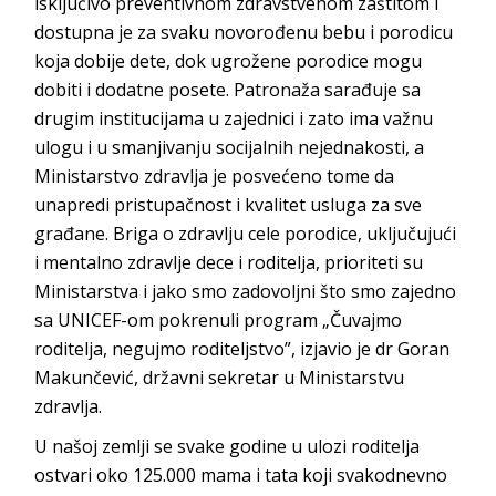
isključivo preventivnom zdravstvenom zaštitom i
dostupna je za svaku novorođenu bebu i porodicu
koja dobije dete, dok ugrožene porodice mogu
dobiti i dodatne posete. Patronaža sarađuje sa
drugim institucijama u zajednici i zato ima važnu
ulogu i u smanjivanju socijalnih nejednakosti, a
Ministarstvo zdravlja je posvećeno tome da
unapredi pristupačnost i kvalitet usluga za sve
građane. Briga o zdravlju cele porodice, uključujući
i mentalno zdravlje dece i roditelja, prioriteti su
Ministarstva i jako smo zadovoljni što smo zajedno
sa UNICEF-om pokrenuli program „Čuvajmo
roditelja, negujmo roditeljstvo”, izjavio je dr Goran
Makunčević, državni sekretar u Ministarstvu
zdravlja.
U našoj zemlji se svake godine u ulozi roditelja
ostvari oko 125.000 mama i tata koji svakodnevno