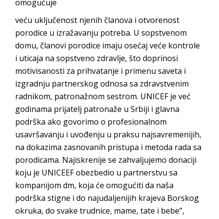
omogućuje
veću uključenost njenih članova i otvorenost
porodice u izražavanju potreba. U sopstvenom
domu, članovi porodice imaju osećaj veće kontrole
i uticaja na sopstveno zdravlje, što doprinosi
motivisanosti za prihvatanje i primenu saveta i
izgradnju partnerskog odnosa sa zdravstvenim
radnikom, patronažnom sestrom. UNICEF je već
godinama prijatelj patronaže u Srbiji i glavna
podrška ako govorimo o profesionalnom
usavršavanju i uvođenju u praksu najsavremenijih,
na dokazima zasnovanih pristupa i metoda rada sa
porodicama. Najiskrenije se zahvaljujemo donaciji
koju je UNICEEF obezbedio u partnerstvu sa
kompanijom dm, koja će omogućiti da naša
podrška stigne i do najudaljenijih krajeva Borskog
okruka, do svake trudnice, mame, tate i bebe”,