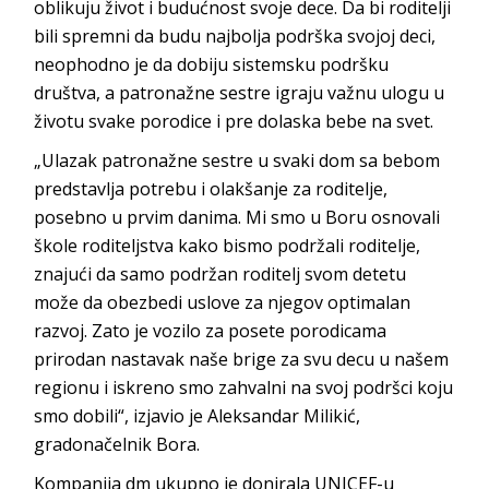
oblikuju život i budućnost svoje dece. Da bi roditelji
bili spremni da budu najbolja podrška svojoj deci,
neophodno je da dobiju sistemsku podršku
društva, a patronažne sestre igraju važnu ulogu u
životu svake porodice i pre dolaska bebe na svet.
„Ulazak patronažne sestre u svaki dom sa bebom
predstavlja potrebu i olakšanje za roditelje,
posebno u prvim danima. Mi smo u Boru osnovali
škole roditeljstva kako bismo podržali roditelje,
znajući da samo podržan roditelj svom detetu
može da obezbedi uslove za njegov optimalan
razvoj. Zato je vozilo za posete porodicama
prirodan nastavak naše brige za svu decu u našem
regionu i iskreno smo zahvalni na svoj podršci koju
smo dobili“, izjavio je Aleksandar Milikić,
gradonačelnik Bora.
Kompanija dm ukupno je donirala UNICEF-u