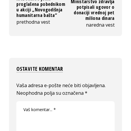
Ministarstvo zdravlja
proglašena pobednikom
potpisali ugovor o
u akciji „Novogodišnja
donaciji vrednoj pet
humanitarna bašta“
miliona dinara
prethodna vest
naredna vest
OSTAVITE KOMENTAR
Vaša adresa e-pošte neće biti objavljena.
Neophodna polja su označena
*