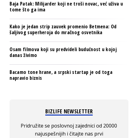
Baja Patak: Milijarder koji ne troši novac, već uživa u
tome što ga ima
Kako je jedan strip zauvek promenio Betmena: Od
šaljivog superheroja do mračnog osvetnika
Osam filmova koji su predvideli budućnost u kojoj
danas živimo
Bacamo tone hrane, a srpski startap je od toga
napravio biznis
BIZLIFE NEWSLETTER
Pridružite se poslovnoj zajednici od 20000
najuspešnijih i čitajte nas prvi