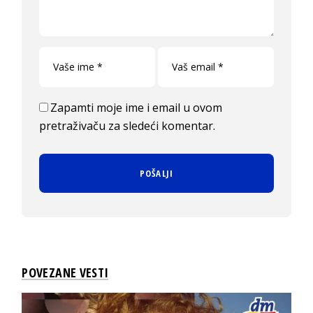
Zapamti moje ime i email u ovom
pretraživaču za sledeći komentar.
POVEZANE VESTI