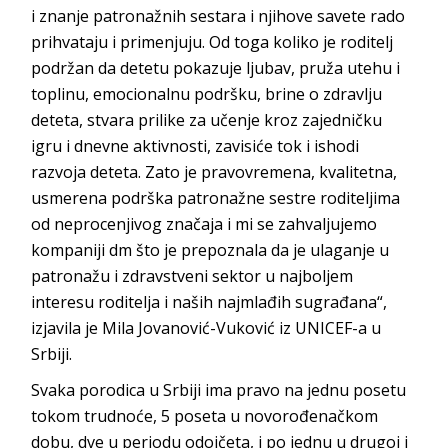
i znanje patronažnih sestara i njihove savete rado
prihvataju i primenjuju. Od toga koliko je roditelj
podržan da detetu pokazuje ljubav, pruža utehu i
toplinu, emocionalnu podršku, brine o zdravlju
deteta, stvara prilike za učenje kroz zajedničku
igru i dnevne aktivnosti, zavisiće tok i ishodi
razvoja deteta. Zato je pravovremena, kvalitetna,
usmerena podrška patronažne sestre roditeljima
od neprocenjivog značaja i mi se zahvaljujemo
kompaniji dm što je prepoznala da je ulaganje u
patronažu i zdravstveni sektor u najboljem
interesu roditelja i naših najmlađih sugrađana“,
izjavila je Mila Jovanović-Vuković iz UNICEF-a u
Srbiji.
Svaka porodica u Srbiji ima pravo na jednu posetu
tokom trudnoće, 5 poseta u novorođenačkom
dobu, dve u periodu odojčeta, i po jednu u drugoj i