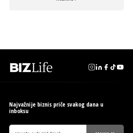
Najvažnije biznis priče svakog dana u
inboksu