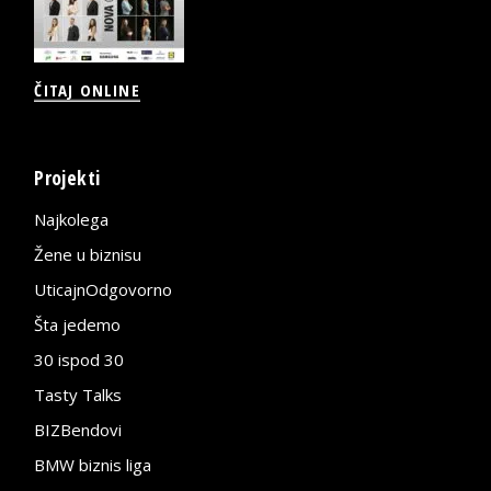
ČITAJ ONLINE
Projekti
Najkolega
Žene u biznisu
UticajnOdgovorno
Šta jedemo
30 ispod 30
Tasty Talks
BIZBendovi
BMW biznis liga