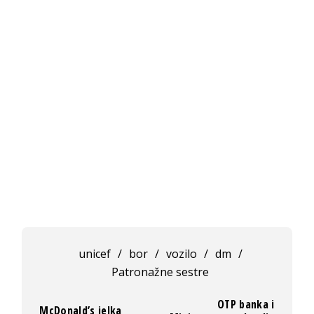
unicef
/
bor
/
vozilo
/
dm
/
Patronažne sestre
OTP banka i
McDonald’s jelka