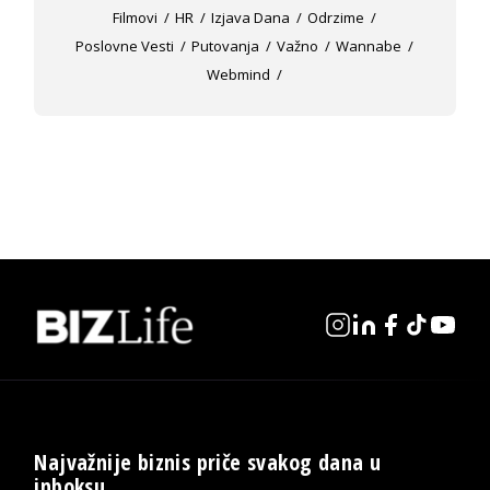
Filmovi
HR
Izjava Dana
Odrzime
Poslovne Vesti
Putovanja
Važno
Wannabe
Webmind
Najvažnije biznis priče svakog dana u
inboksu