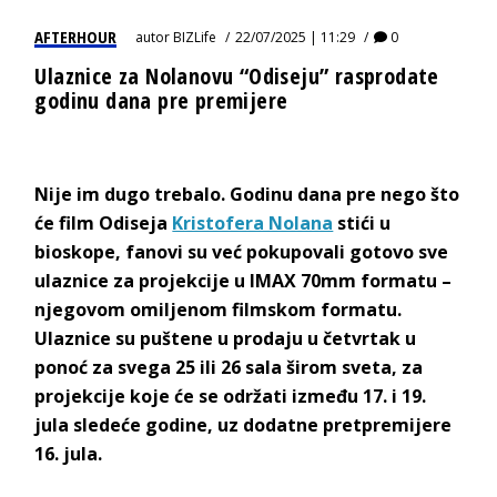
AFTERHOUR
autor
BIZLife
22/07/2025 | 11:29
0
Ulaznice za Nolanovu “Odiseju” rasprodate
godinu dana pre premijere
Nije im dugo trebalo. Godinu dana pre nego što
će film Odiseja
Kristofera Nolana
stići u
bioskope, fanovi su već pokupovali gotovo sve
ulaznice za projekcije u IMAX 70mm formatu –
njegovom omiljenom filmskom formatu.
Ulaznice su puštene u prodaju u četvrtak u
ponoć za svega 25 ili 26 sala širom sveta, za
projekcije koje će se održati između 17. i 19.
jula sledeće godine, uz dodatne pretpremijere
16. jula.