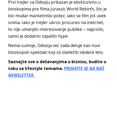
Prvi trejler za Odiseju prikazan je ekskluzivno u
bioskopima pre filma Jurassic World Rebirth, što je
bio mudar marketinški potez, iako se film još uvek
snima. Iako je trejler ubrzo procureo na internet,
to nije umanjilo interesovanje publike – naprotiv,
samo je dodatno zapalilo hype.
Nema sumnje, Odiseja već sada deluje kao novi
bioskopski spektakl koji će obeležiti sledeće leto.
Saznajte sve o dešavanjima u biznisu, budite u
toku sa lifestyle temama.
PRIJAVITE SE NA NAŠ
NEWSLETTER.