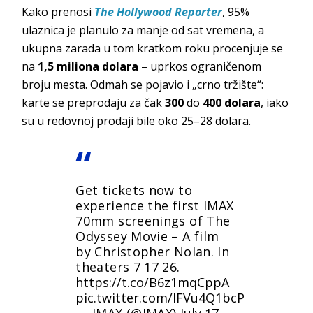
Kako prenosi
The Hollywood Reporter
, 95%
ulaznica je planulo za manje od sat vremena, a
ukupna zarada u tom kratkom roku procenjuje se
na
1,5 miliona dolara
– uprkos ograničenom
broju mesta. Odmah se pojavio i „crno tržište“:
karte se preprodaju za čak
300
do
400
dolara
, iako
su u redovnoj prodaji bile oko 25–28 dolara.
Get tickets now to
experience the first IMAX
70mm screenings of The
Odyssey Movie – A film
by Christopher Nolan. In
theaters 7 17 26.
https://t.co/B6z1mqCppA
pic.twitter.com/IFVu4Q1bcP
— IMAX (@IMAX)
July 17,