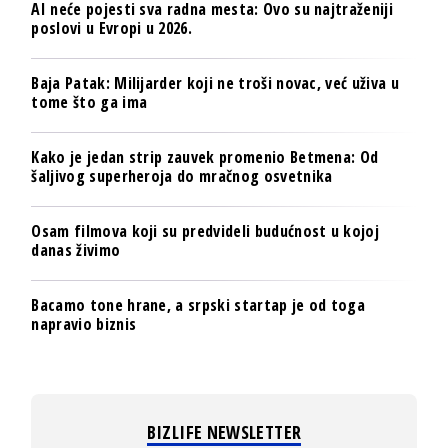
AI neće pojesti sva radna mesta: Ovo su najtraženiji
poslovi u Evropi u 2026.
Baja Patak: Milijarder koji ne troši novac, već uživa u
tome što ga ima
Kako je jedan strip zauvek promenio Betmena: Od
šaljivog superheroja do mračnog osvetnika
Osam filmova koji su predvideli budućnost u kojoj
danas živimo
Bacamo tone hrane, a srpski startap je od toga
napravio biznis
BIZLIFE NEWSLETTER