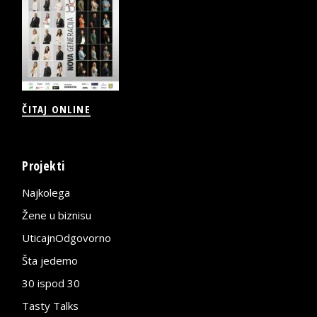
ČITAJ ONLINE
Projekti
Najkolega
Žene u biznisu
UticajnOdgovorno
Šta jedemo
30 ispod 30
Tasty Talks