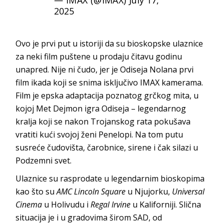
2025
Ovo je prvi put u istoriji da su bioskopske ulaznice
za neki film puštene u prodaju čitavu godinu
unapred. Nije ni čudo, jer je Odiseja Nolana prvi
film ikada koji se snima isključivo IMAX kamerama.
Film je epska adaptacija poznatog grčkog mita, u
kojoj Met Dejmon igra Odiseja – legendarnog
kralja koji se nakon Trojanskog rata pokušava
vratiti kući svojoj ženi Penelopi. Na tom putu
susreće čudovišta, čarobnice, sirene i čak silazi u
Podzemni svet.
Ulaznice su rasprodate u legendarnim bioskopima
kao što su
AMC Lincoln Square
u Njujorku,
Universal
Cinema
u Holivudu i
Regal Irvine
u Kaliforniji. Slična
situacija je i u gradovima širom SAD, od