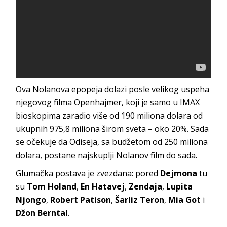
Ova Nolanova epopeja dolazi posle velikog uspeha
njegovog filma Openhajmer, koji je samo u IMAX
bioskopima zaradio više od 190 miliona dolara od
ukupnih 975,8 miliona širom sveta – oko 20%. Sada
se očekuje da Odiseja, sa budžetom od 250 miliona
dolara, postane najskuplji Nolanov film do sada.
Glumačka postava je zvezdana: pored
Dejmona
tu
su
Tom
Holand
,
En
Hatavej
,
Zendaja
,
Lupita
Njongo
,
Robert
Patison
,
Šarliz
Teron
,
Mia
Got
i
Džon
Berntal
.