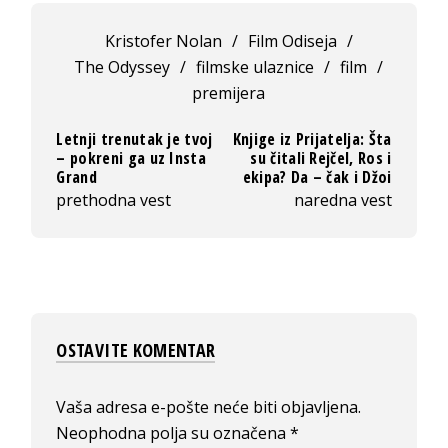
Kristofer Nolan
/
Film Odiseja
/
The Odyssey
/
filmske ulaznice
/
film
/
premijera
Letnji trenutak je tvoj
Knjige iz Prijatelja: Šta
– pokreni ga uz Insta
su čitali Rejčel, Ros i
Grand
ekipa? Da – čak i Džoi
prethodna vest
naredna vest
OSTAVITE KOMENTAR
Vaša adresa e-pošte neće biti objavljena.
Neophodna polja su označena
*