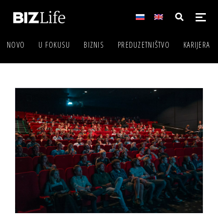
NOVO
U FOKUSU
BIZNIS
PREDUZETNIŠTVO
KARIJERA