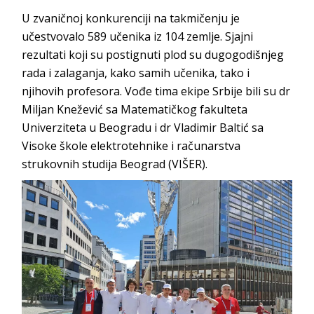
U zvaničnoj konkurenciji na takmičenju je
učestvovalo 589 učenika iz 104 zemlje. Sjajni
rezultati koji su postignuti plod su dugogodišnjeg
rada i zalaganja, kako samih učenika, tako i
njihovih profesora. Vođe tima ekipe Srbije bili su dr
Miljan Knežević sa Matematičkog fakulteta
Univerziteta u Beogradu i dr Vladimir Baltić sa
Visoke škole elektrotehnike i računarstva
strukovnih studija Beograd (VIŠER).