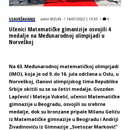
USAVRŠAVANJE
autor
BIZLife
18/07/2022 | 15:55
0
Učenici Matematičke gimanizije osvojili 4
medalje na Međunarodnoj olimpijadi u
Norveškoj
Na 63. Međunarodnoj matematičkoj olimpijadi
(IMO), koja je od 9. do 16. jula održana u Oslu, u
Norveškoj, članovi olimpijskog tima Republike
Srbije okitili su se sa četiri medalje. Gvozden
Lapčević i Mateja Vukelić, učenici Matematičke
gimnazije u Beogradu, osvojili su srebrne
medalje, dok su bronzane pripale Milanu Geliću
iz Matematičke gimnazije u Beogradu i Andriji
Živadinoviću iz Gimnazije „Svetozar Marković”