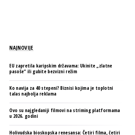
NAJNOVIJE
EU zapretila karipskim državama: Ukinite „zlatne
pasoše“ ili gubite bezvizni režim
Ko navija za 40 stepeni? Biznisi kojima je toplotni
talas najbolja reklama
Ovo su najgledaniji filmovi na striming platformama
u 2026. godini
Holivudska bioskopska renesansa: Četiri filma, četiri