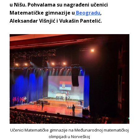
u Nišu. Pohvalama su nagrađeni učenici
Matematičke gimnazije u
Beogradu
,
Aleksandar Višnjić i Vukašin Pantelić.
Učenici Matematičke gimnazije na Međunarodnoj matematičkoj
olimpijadi u Norveškoj