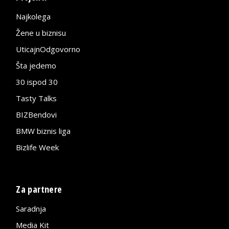
Najkolega
Žene u biznisu
UticajnOdgovorno
Šta jedemo
30 ispod 30
Tasty Talks
BIZBendovi
BMW biznis liga
Bizlife Week
Za partnere
Saradnja
Media Kit