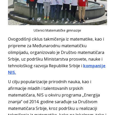
Učenici Matematičke gimnazije
Ovogodišnji ciklus takmičenja iz matematike, kao i
pripreme za Međunarodnu matematičku
olimpijadu, organizovalo je Društvo matematičara
Srbije, uz podršku Ministarstva prosvete, nauke i
tehnološkog razvoja Republike Srbije i
kompanije
NIS.
U cilju popularizacije prirodnih nauka, kao i
afirmacije mladih i talentovanih srpskih
matematičara, NIS u okviru programa „Energija
znanja“ od 2014. godine sarađuje sa Društvom
matematičara Srbije, kroz podršku u realizaciji
takmičenja iz matematike, kako na lokalnom, tako i