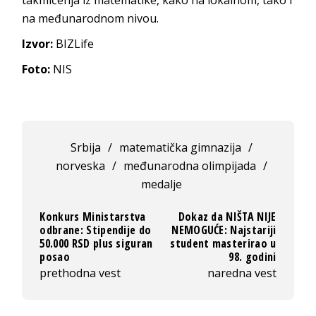
na međunarodnom nivou.
Izvor:
BIZLife
Foto:
NIS
Srbija
/
matematička gimnazija
/
norveska
/
međunarodna olimpijada
/
medalje
Konkurs Ministarstva
Dokaz da NIŠTA NIJE
odbrane: Stipendije do
NEMOGUĆE: Najstariji
50.000 RSD plus siguran
student masterirao u
posao
98. godini
prethodna vest
naredna vest