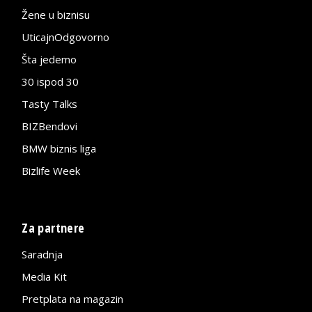
Žene u biznisu
UticajnOdgovorno
Šta jedemo
30 ispod 30
Tasty Talks
BIZBendovi
BMW biznis liga
Bizlife Week
Za partnere
Saradnja
Media Kit
Pretplata na magazin