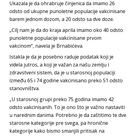
Ukazala je da ohrabruje činjenica da imamo 26
odsto od ukupne punoletne populacije vakcinisane
barem jednom dozom, a 20 odsto sa dve doze.
„Cilj nam je da do kraja aprila imamo oko 40 odsto
punoletne populacije vakcinisane prvom
vakcinom“, navela je Brnabićeva.
Istakla je da je posebno raduje podatak koji je
videla jutros, a koji je važan za našu zemlju i
zdravstveni sistem, da je u starosnoj populaciji
između 65 i 74 godine vakcinisano preko 51 odsto
stanovništva.
„U starosnoj grupi preko 75 godina imamo 42
odsto vakcinisanih. To je ono što je važno nastaviti
u narednim danima. Potrebno je da zaštitimo te dve
starosne kategorije pre svega, pa hronične
kategorije kako bismo smanjili pritisak na