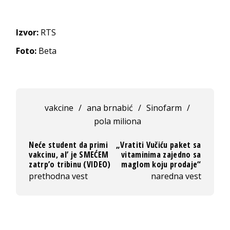
Izvor:
RTS
Foto:
Beta
vakcine
/
ana brnabić
/
Sinofarm
/
pola miliona
Neće student da primi
„Vratiti Vučiću paket sa
vakcinu, al’ je SMEĆEM
vitaminima zajedno sa
zatrp’o tribinu (VIDEO)
maglom koju prodaje“
prethodna vest
naredna vest