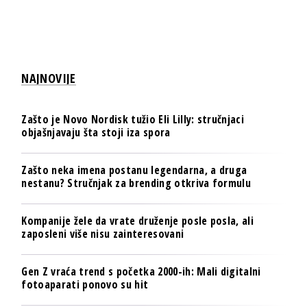
NAJNOVIJE
Zašto je Novo Nordisk tužio Eli Lilly: stručnjaci
objašnjavaju šta stoji iza spora
Zašto neka imena postanu legendarna, a druga
nestanu? Stručnjak za brending otkriva formulu
Kompanije žele da vrate druženje posle posla, ali
zaposleni više nisu zainteresovani
Gen Z vraća trend s početka 2000-ih: Mali digitalni
fotoaparati ponovo su hit