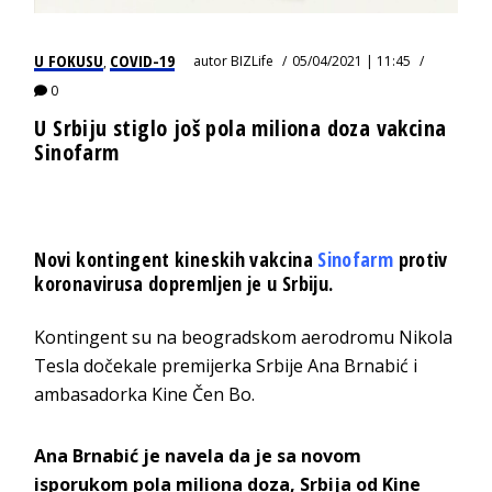
U FOKUSU
COVID-19
autor
BIZLife
05/04/2021 | 11:45
,
0
U Srbiju stiglo još pola miliona doza vakcina
Sinofarm
Novi kontingent kineskih vakcina
Sinofarm
protiv
koronavirusa dopremljen je u Srbiju.
Kontingent su na beogradskom aerodromu Nikola
Tesla dočekale premijerka Srbije Ana Brnabić i
ambasadorka Kine Čen Bo.
Ana Brnabić je navela da je sa novom
isporukom pola miliona doza, Srbija od Kine