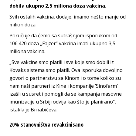
dobila ukupno 2,5 miliona doza vakcina.
Svih ostalih vakcina, dodaje, imamo nešto manje od
milion doza.
Poručuje da ćemo sa sutrašnjom isporukom od
106.420 doza „Fajzer“ vakcina imati ukupno 3,5
miliona vakcina.
„Sve vakcine smo platili i sve koje smo dobili iz
Kovaks sistema smo platili. Ova isporuka dovoljno
govori o partnerstvu sa Kinom i o tome koliko su
nam naši partneri iz Kine i kompanije ‘Sinofarm’
izašli u susret i pomogli da se kampanja masovne
imunizacije u Srbiji odvija kao što je planirano“,
istakla je Brnabićeva.
20% stanovništva revakcinisano