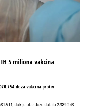
IH 5 miliona vakcina
070.754 doza vakcina protiv
681.511, dok je obe doze dobilo 2.389.243