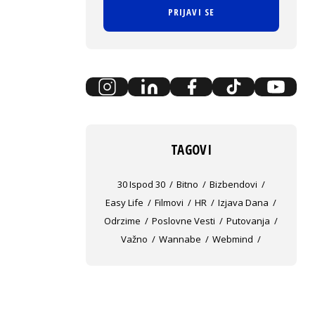
PRIJAVI SE
TAGOVI
30 Ispod 30
Bitno
Bizbendovi
Easy Life
Filmovi
HR
Izjava Dana
Odrzime
Poslovne Vesti
Putovanja
Važno
Wannabe
Webmind