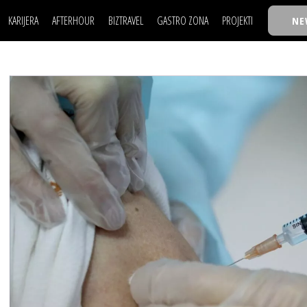
KARIJERA
AFTERHOUR
BIZTRAVEL
GASTRO ZONA
PROJEKTI
NE
POSAO
FILM I SCENA
NAJKOLEGA
LJUDI (HR)
KNJIGE
TASTY TALKS
POSAO
FILM I SCENA
NAJKOLEGA
JE
MOJ UGAO
AUTO SVET
30 ISPOD 30
LJUDI (HR)
KNJIGE
TASTY TALKS
USAVRŠAVANJE
STIL
BACK TO OFFIC
JE
MOJ UGAO
AUTO SVET
30 ISPOD 30
KNOW-HOW
WELLBEING
BIZBENDOVI
USAVRŠAVANJE
STIL
BACK TO OFFIC
BIZKOLEGIJUM
KNOW-HOW
WELLBEING
BIZBENDOVI
BMW BIZNIS LIG
BIZKOLEGIJUM
BIZLIFE WEEK
BMW BIZNIS LIG
IZJAVA GODINE
BIZLIFE WEEK
IZJAVA GODINE