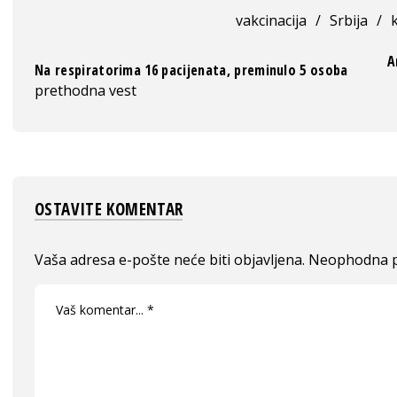
vakcinacija
/
Srbija
/
A
Na respiratorima 16 pacijenata, preminulo 5 osoba
prethodna vest
OSTAVITE KOMENTAR
Vaša adresa e-pošte neće biti objavljena.
Neophodna p