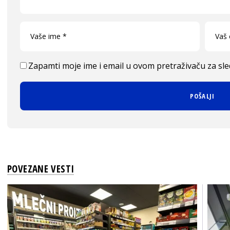
Zapamti moje ime i email u ovom pretraživaču za sl
POVEZANE VESTI