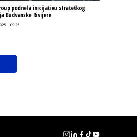
oup podnela inicijativu strateškog
ja Budvanske Rivijere
025 | 09:25