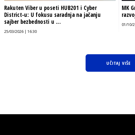
Rakuten Viber u poseti HUB201 i Cyber
MK Gr
District-u: U fokusu saradnja na jačanju
razvo
sajber bezbednosti u ...
01/10/2
25/03/2026 | 16:30
UČITAJ VIŠE