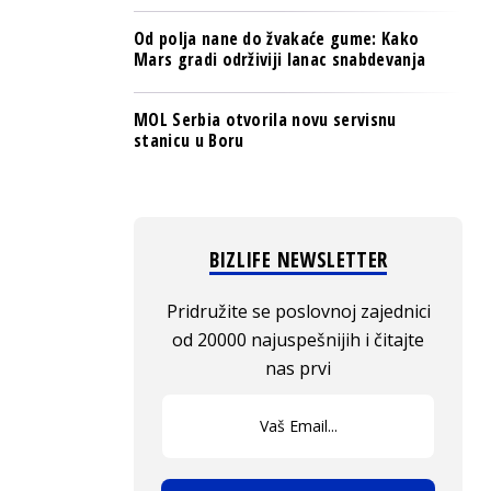
Od polja nane do žvakaće gume: Kako
Mars gradi održiviji lanac snabdevanja
MOL Serbia otvorila novu servisnu
stanicu u Boru
BIZLIFE NEWSLETTER
Pridružite se poslovnoj zajednici
od 20000 najuspešnijih i čitajte
nas prvi