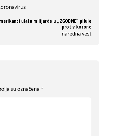
koronavirus
merikanci ulažu milijarde u „ZGODNE“ pilule
protiv korone
naredna vest
olja su označena
*