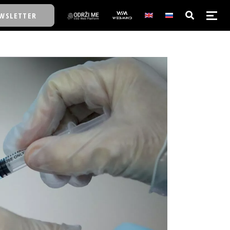
WSLETTER
E/SCHOOL
E/SCHOOL
A
A