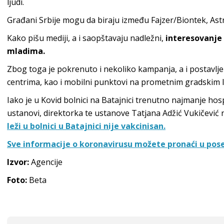
ljudi.
Građani Srbije mogu da biraju između Fajzer/Biontek, Astr
Kako pišu mediji, a i saopštavaju nadležni,
interesovanje 
mladima.
Zbog toga je pokrenuto i nekoliko kampanja, a i postavlje
centrima, kao i mobilni punktovi na prometnim gradskim 
Iako je u Kovid bolnici na Batajnici trenutno najmanje hos
ustanovi, direktorka te ustanove Tatjana Adžić Vukičević
leži u bolnici u Batajnici nije vakcinisan.
Sve informacije o koronavirusu možete pronaći u pos
Izvor:
Agencije
Foto:
Beta