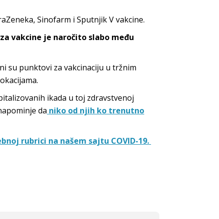
aZeneka, Sinofarm i Sputnjik V vakcine.
za vakcine je naročito slabo među
ni su punktovi za vakcinaciju u tržnim
lokacijama.
pitalizovanih ikada u toj zdravstvenoj
 napominje da
niko od njih ko trenutno
ebnoj rubrici na našem sajtu COVID-19.