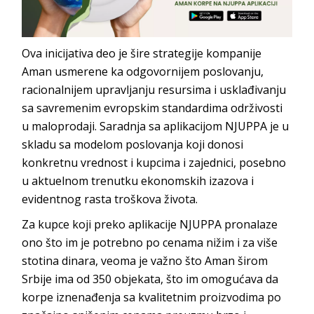
Ova inicijativa deo je šire strategije kompanije
Aman usmerene ka odgovornijem poslovanju,
racionalnijem upravljanju resursima i usklađivanju
sa savremenim evropskim standardima održivosti
u maloprodaji. Saradnja sa aplikacijom NJUPPA je u
skladu sa modelom poslovanja koji donosi
konkretnu vrednost i kupcima i zajednici, posebno
u aktuelnom trenutku ekonomskih izazova i
evidentnog rasta troškova života.
Za kupce koji preko aplikacije NJUPPA pronalaze
ono što im je potrebno po cenama nižim i za više
stotina dinara, veoma je važno što Aman širom
Srbije ima od 350 objekata, što im omogućava da
korpe iznenađenja sa kvalitetnim proizvodima po