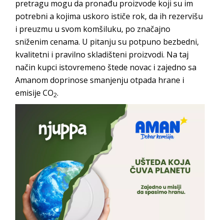
pretragu mogu da pronađu proizvode koji su im
potrebni a kojima uskoro ističe rok, da ih rezervišu
i preuzmu u svom komšiluku, po značajno
sniženim cenama. U pitanju su potpuno bezbedni,
kvalitetni i pravilno skladišteni proizvodi. Na taj
način kupci istovremeno štede novac i zajedno sa
Amanom doprinose smanjenju otpada hrane i
emisije CO
.
2