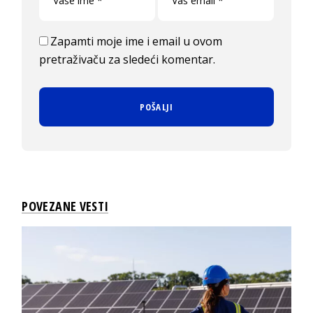
Zapamti moje ime i email u ovom
pretraživaču za sledeći komentar.
POVEZANE VESTI