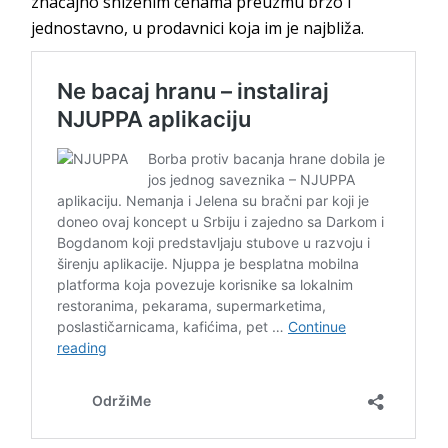
značajno sniženim cenama preuzmu brzo i
jednostavno, u prodavnici koja im je najbliža.