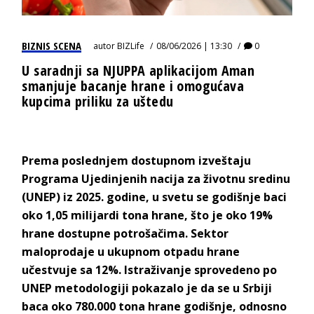
BIZNIS SCENA
autor
BIZLife
08/06/2026 | 13:30
0
U saradnji sa NJUPPA aplikacijom Aman
smanjuje bacanje hrane i omogućava
kupcima priliku za uštedu
Prema poslednjem dostupnom izveštaju
Programa Ujedinjenih nacija za životnu sredinu
(UNEP) iz 2025. godine, u svetu se godišnje baci
oko 1,05 milijardi tona hrane, što je oko 19%
hrane dostupne potrošačima. Sektor
maloprodaje u ukupnom otpadu hrane
učestvuje sa 12%. Istraživanje sprovedeno po
UNEP metodologiji pokazalo je da se u Srbiji
baca oko 780.000 tona hrane godišnje, odnosno