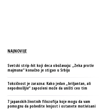
NAJNOVIJE
Svetski strip-hit koji deca obožavaju: „Zeka protiv
majmuna“ konačno je stigao u Srbiju
Toksičnost je zarazna: Kako jedan „briljantan, ali
nepodnošljiv“ zaposleni može da uništi ceo tim
7 japanskih životnih filozofija koje mogu da vam
pomognu da pobedite lenjost i ostanete motivisani