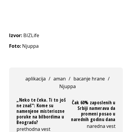
Izvor:
BIZLife
Foto:
Njuppa
aplikacija
/
aman
/
bacanje hrane
/
Njuppa
„Neko te čeka. Ti to još
Čak 60% zaposlenih u
ne znaš“: Kome su
Srbiji namerava da
namenjene misteriozne
promeni posao u
poruke na bilbordima u
narednih godinu dana
Beogradu?
naredna vest
prethodna vest