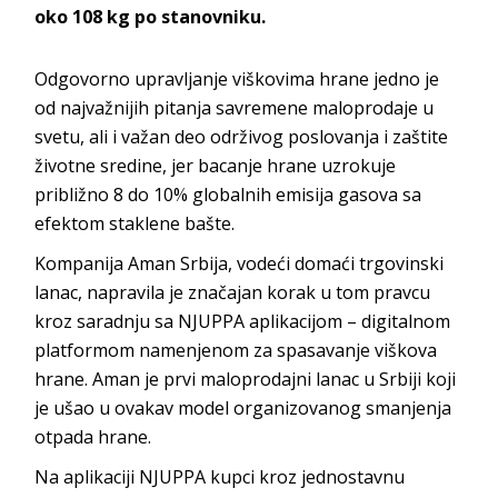
oko 108 kg po stanovniku.
Odgovorno upravljanje viškovima hrane jedno je
od najvažnijih pitanja savremene maloprodaje u
svetu, ali i važan deo održivog poslovanja i zaštite
životne sredine, jer bacanje hrane uzrokuje
približno 8 do 10% globalnih emisija gasova sa
efektom staklene bašte.
Kompanija Aman Srbija, vodeći domaći trgovinski
lanac, napravila je značajan korak u tom pravcu
kroz saradnju sa NJUPPA aplikacijom – digitalnom
platformom namenjenom za spasavanje viškova
hrane. Aman je prvi maloprodajni lanac u Srbiji koji
je ušao u ovakav model organizovanog smanjenja
otpada hrane.
Na aplikaciji NJUPPA kupci kroz jednostavnu