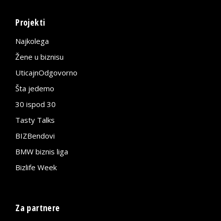
Projekti
Najkolega
Žene u biznisu
UticajnOdgovorno
Šta jedemo
30 ispod 30
Tasty Talks
BIZBendovi
BMW biznis liga
Bizlife Week
Za partnere