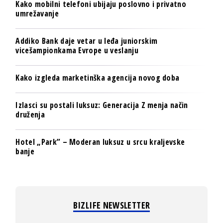
Kako mobilni telefoni ubijaju poslovno i privatno
umrežavanje
Addiko Bank daje vetar u leđa juniorskim
vicešampionkama Evrope u veslanju
Kako izgleda marketinška agencija novog doba
Izlasci su postali luksuz: Generacija Z menja način
druženja
Hotel „Park” – Moderan luksuz u srcu kraljevske
banje
BIZLIFE NEWSLETTER