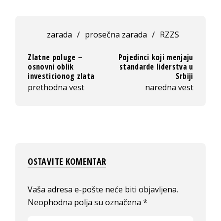
zarada
/
prosečna zarada
/
RZZS
Zlatne poluge –
Pojedinci koji menjaju
osnovni oblik
standarde liderstva u
investicionog zlata
Srbiji
prethodna vest
naredna vest
OSTAVITE KOMENTAR
Vaša adresa e-pošte neće biti objavljena.
Neophodna polja su označena
*