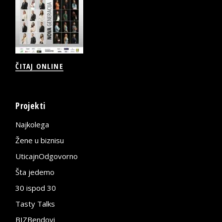
ČITAJ ONLINE
Projekti
Najkolega
Žene u biznisu
UticajnOdgovorno
Šta jedemo
30 ispod 30
Tasty Talks
BIZBendovi