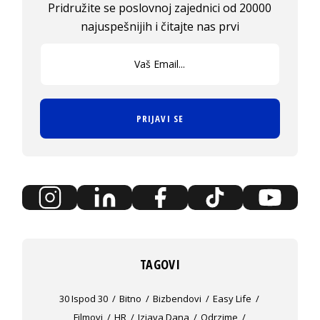
Pridružite se poslovnoj zajednici od 20000
najuspešnijih i čitajte nas prvi
PRIJAVI SE
TAGOVI
30 Ispod 30
Bitno
Bizbendovi
Easy Life
Filmovi
HR
Izjava Dana
Odrzime