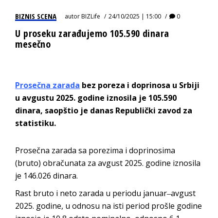
BIZNIS SCENA
autor
BIZLife
24/10/2025 | 15:00
0
U proseku zarađujemo 105.590 dinara
mesečno
Prosečna zarada
bez poreza i doprinosa u Srbiji
u avgustu 2025. godine iznosila je 105.590
dinara, saopštio je danas Republički zavod za
statistiku.
Prosečna zarada sa porezima i doprinosima
(bruto) obračunata za avgust 2025. godine iznosila
je 146.026 dinara.
Rast bruto i neto zarada u periodu januar‒avgust
2025. godine, u odnosu na isti period prošle godine