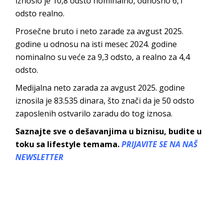
iznosio je 10,8 odsto nominalno, odnosno 6,1
odsto realno.
Prosečne bruto i neto zarade za avgust 2025.
godine u odnosu na isti mesec 2024. godine
nominalno su veće za 9,3 odsto, a realno za 4,4
odsto.
Medijalna neto zarada za avgust 2025. godine
iznosila je 83.535 dinara, što znači da je 50 odsto
zaposlenih ostvarilo zaradu do tog iznosa.
Saznajte sve o dešavanjima u biznisu, budite u
toku sa lifestyle temama.
PRIJAVITE SE NA NAŠ
NEWSLETTER