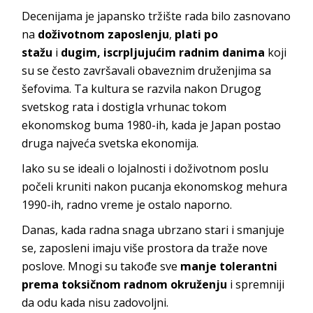
Decenijama je japansko tržište rada bilo zasnovano
na
doživotnom zaposlenju
,
plati po
stažu
i
dugim, iscrpljujućim radnim danima
koji
su se često završavali obaveznim druženjima sa
šefovima. Ta kultura se razvila nakon Drugog
svetskog rata i dostigla vrhunac tokom
ekonomskog buma 1980-ih, kada je Japan postao
druga najveća svetska ekonomija.
Iako su se ideali o lojalnosti i doživotnom poslu
počeli kruniti nakon pucanja ekonomskog mehura
1990-ih, radno vreme je ostalo naporno.
Danas, kada radna snaga ubrzano stari i smanjuje
se, zaposleni imaju više prostora da traže nove
poslove. Mnogi su takođe sve
manje tolerantni
prema toksičnom radnom okruženju
i spremniji
da odu kada nisu zadovoljni.