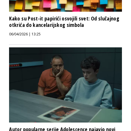
Kako su Post-it papirići osvojili svet: Od slučajnog
otkrića do kancelarijskog simbola
06/04/2026 | 13:25
Autor popularne serije Adolescence najavio novi