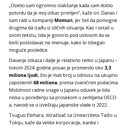
„Osetio sam ogromno olakšanje kada sam dobio
potvrdu da je moj otkaz primljen“, kaže on. Danas i
sam radi u kompaniji
Momuri
, jer želi da pomogne
drugima da izađu iz sličnih situacija. Kao i ostali u
ovom tekstu, Iida je govorio pod uslovom da se
bivši poslodavac ne imenuje, kako bi izbegao
moguće posledice.
Davanjе otkaza i dalje je relativno retko u Japanu –
tokom 2024. godine posao je promenilo oko
3,3
miliona ljudi
, što je mali broj u odnosu na ukupno
zaposlenih
68 miliona
, prema zvaničnim podacima.
Mobilnost radne snage u Japanu oduvek je bila
niska u poređenju sa prosekom u zemljama OECD-
a, navodi se u izveštaju japanske vlade iz 2022.
Tsuguo Ebihara, istraživač sa Univerziteta Taišo u
Tokiju, kaže da velike korporacije, banke i