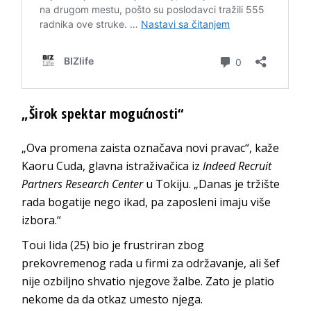
„Širok spektar mogućnosti“
„Ova promena zaista označava novi pravac“, kaže
Kaoru Cuda, glavna istraživačica iz
Indeed Recruit
Partners Research Center
u Tokiju. „Danas je tržište
rada bogatije nego ikad, pa zaposleni imaju više
izbora.“
Toui Iida (25) bio je frustriran zbog
prekovremenog rada u firmi za održavanje, ali šef
nije ozbiljno shvatio njegove žalbe. Zato je platio
nekome da da otkaz umesto njega.