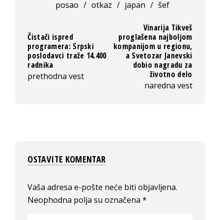
posao
/
otkaz
/
japan
/
šef
Vinarija Tikveš
Čistači ispred
proglašena najboljom
programera: Srpski
kompanijom u regionu,
poslodavci traže 14.400
a Svetozar Janevski
radnika
dobio nagradu za
životno delo
prethodna vest
naredna vest
OSTAVITE KOMENTAR
Vaša adresa e-pošte neće biti objavljena.
Neophodna polja su označena
*