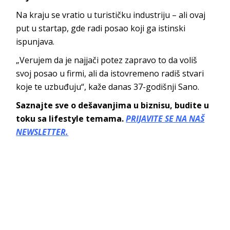
Na kraju se vratio u turističku industriju – ali ovaj
put u startap, gde radi posao koji ga istinski
ispunjava.
„Verujem da je najjači potez zapravo to da voliš
svoj posao u firmi, ali da istovremeno radiš stvari
koje te uzbuđuju“, kaže danas 37-godišnji Sano.
Saznajte sve o dešavanjima u biznisu, budite u
toku sa lifestyle temama.
PRIJAVITE SE NA NAŠ
NEWSLETTER.