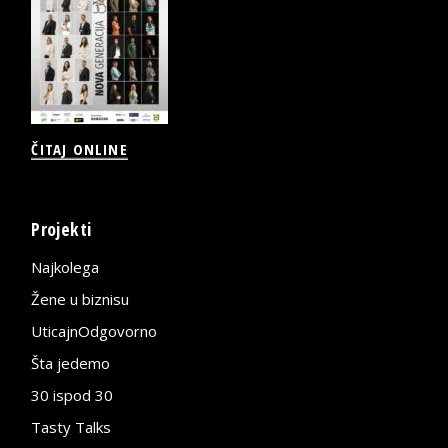
ČITAJ ONLINE
Projekti
Najkolega
Žene u biznisu
UticajnOdgovorno
Šta jedemo
30 ispod 30
Tasty Talks