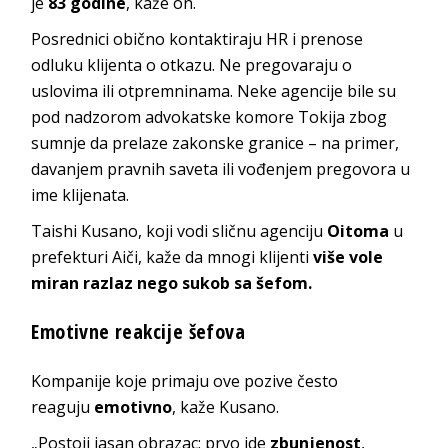
je
83 godine
, kaže on.
Posrednici obično kontaktiraju HR i prenose
odluku klijenta o otkazu. Ne pregovaraju o
uslovima ili otpremninama. Neke agencije bile su
pod nadzorom advokatske komore Tokija zbog
sumnje da prelaze zakonske granice – na primer,
davanjem pravnih saveta ili vođenjem pregovora u
ime klijenata.
Taishi Kusano, koji vodi sličnu agenciju
Oitoma
u
prefekturi Aiči, kaže da mnogi klijenti
više vole
miran razlaz nego sukob sa šefom.
Emotivne reakcije šefova
Kompanije koje primaju ove pozive često
reaguju
emotivno
, kaže Kusano.
„Postoji jasan obrazac: prvo ide
zbunjenost
,