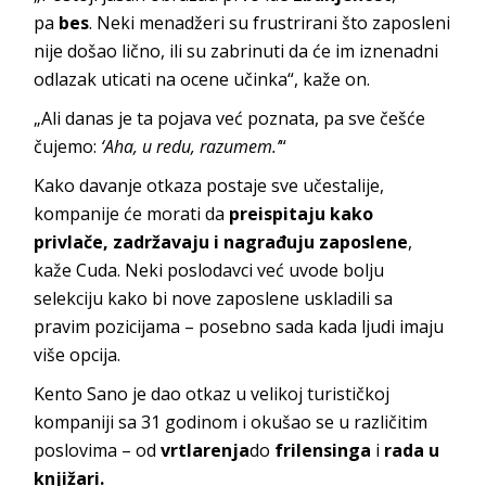
pa
bes
. Neki menadžeri su frustrirani što zaposleni
nije došao lično, ili su zabrinuti da će im iznenadni
odlazak uticati na ocene učinka“, kaže on.
„Ali danas je ta pojava već poznata, pa sve češće
čujemo:
‘Aha, u redu, razumem.’
“
Kako davanje otkaza postaje sve učestalije,
kompanije će morati da
preispitaju kako
privlače, zadržavaju i nagrađuju zaposlene
,
kaže Cuda. Neki poslodavci već uvode bolju
selekciju kako bi nove zaposlene uskladili sa
pravim pozicijama – posebno sada kada ljudi imaju
više opcija.
Kento Sano je dao otkaz u velikoj turističkoj
kompaniji sa 31 godinom i okušao se u različitim
poslovima – od
vrtlarenja
do
frilensinga
i
rada u
knjižari.