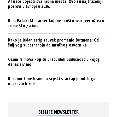
AI neće pojesti sva radna mesta: Ovo su najtraženiji
poslovi u Evropi u 2026.
Baja Patak: Milijarder koji ne troši novac, već uživa u
tome što ga ima
Kako je jedan strip zauvek promenio Betmena: Od
šaljivog superheroja do mračnog osvetnika
Osam filmova koji su predvideli budućnost u kojoj
danas živimo
Bacamo tone hrane, a srpski startap je od toga
napravio biznis
BIZLIFE NEWSLETTER