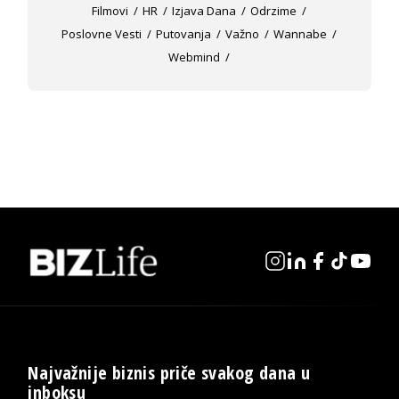
Filmovi
HR
Izjava Dana
Odrzime
Poslovne Vesti
Putovanja
Važno
Wannabe
Webmind
Najvažnije biznis priče svakog dana u
inboksu