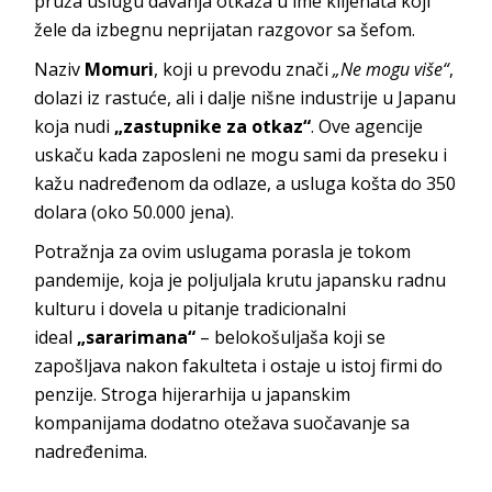
pruža uslugu davanja otkaza u ime klijenata koji
žele da izbegnu neprijatan razgovor sa šefom.
Naziv
Momuri
, koji u prevodu znači
„Ne mogu više“
,
dolazi iz rastuće, ali i dalje nišne industrije u Japanu
koja nudi
„zastupnike za otkaz“
. Ove agencije
uskaču kada zaposleni ne mogu sami da preseku i
kažu nadređenom da odlaze, a usluga košta do 350
dolara (oko 50.000 jena).
Potražnja za ovim uslugama porasla je tokom
pandemije, koja je poljuljala krutu japansku radnu
kulturu i dovela u pitanje tradicionalni
ideal
„sararimana“
– belokošuljaša koji se
zapošljava nakon fakulteta i ostaje u istoj firmi do
penzije. Stroga hijerarhija u japanskim
kompanijama dodatno otežava suočavanje sa
nadređenima.