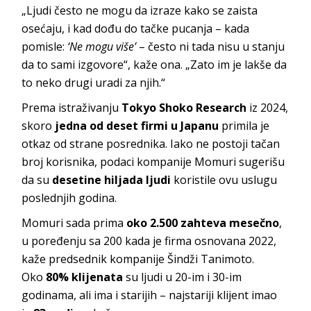
„Ljudi često ne mogu da izraze kako se zaista
osećaju, i kad dođu do tačke pucanja – kada
pomisle:
‘Ne mogu više’
– često ni tada nisu u stanju
da to sami izgovore“, kaže ona. „Zato im je lakše da
to neko drugi uradi za njih.“
Prema istraživanju
Tokyo Shoko Research
iz 2024,
skoro
jedna od deset firmi u Japanu
primila je
otkaz od strane posrednika. Iako ne postoji tačan
broj korisnika, podaci kompanije Momuri sugerišu
da su
desetine hiljada ljudi
koristile ovu uslugu
poslednjih godina.
Momuri sada prima
oko 2.500 zahteva mesečno
,
u poređenju sa 200 kada je firma osnovana 2022,
kaže predsednik kompanije Šindži Tanimoto.
Oko
80% klijenata
su ljudi u 20-im i 30-im
godinama, ali ima i starijih – najstariji klijent imao