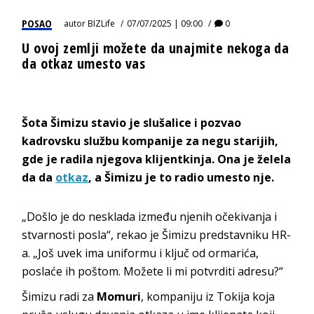
POSAO
autor
BIZLife
07/07/2025 | 09:00
0
U ovoj zemlji možete da unajmite nekoga da
da otkaz umesto vas
Šota Šimizu stavio je slušalice i pozvao
kadrovsku službu kompanije za negu starijih,
gde je radila njegova klijentkinja. Ona je želela
da da
otkaz
, a Šimizu je to radio umesto nje.
„Došlo je do nesklada između njenih očekivanja i
stvarnosti posla“, rekao je Šimizu predstavniku HR-
a. „Još uvek ima uniformu i ključ od ormarića,
poslaće ih poštom. Možete li mi potvrditi adresu?“
Šimizu radi za
Momuri
, kompaniju iz Tokija koja