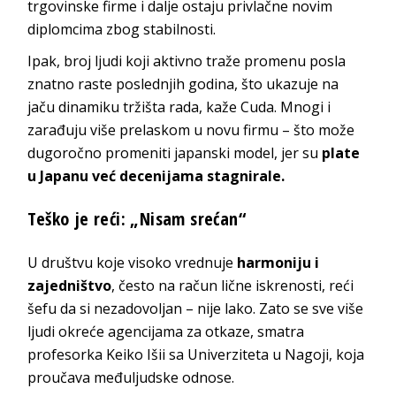
trgovinske firme i dalje ostaju privlačne novim
diplomcima zbog stabilnosti.
Ipak, broj ljudi koji aktivno traže promenu posla
znatno raste poslednjih godina, što ukazuje na
jaču dinamiku tržišta rada, kaže Cuda. Mnogi i
zarađuju više prelaskom u novu firmu – što može
dugoročno promeniti japanski model, jer su
plate
u Japanu već decenijama stagnirale.
Teško je reći: „Nisam srećan“
U društvu koje visoko vrednuje
harmoniju i
zajedništvo
, često na račun lične iskrenosti, reći
šefu da si nezadovoljan – nije lako. Zato se sve više
ljudi okreće agencijama za otkaze, smatra
profesorka Keiko Išii sa Univerziteta u Nagoji, koja
proučava međuljudske odnose.