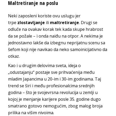
Maltretiranje na poslu
Neki zaposleni koriste ovu uslugu jer
trpe
zlostavljanje
ili
maltretiranje
. Drugi se
odluče na ovakav korak tek kada skupe hrabrost
da se požale – i onda naiđu na otpor. A nekima je
jednostavno lakše da izbegnu neprijatnu scenu sa
šefom koji nije navikao da neko samoinicijativno da
otkaz.
Kao i u drugim delovima sveta, ideja o
„odustajanju“ postaje sve prihvaćenija među
mladim Japancima u 20-im i 30-im godinama. Taj
trend se širi i među profesionalcima srednjih
godina – što je svojevrsna revolucija u zemlji u
kojoj je menjanje karijere posle 35. godine dugo
smatrano gotovo nemogućim, zbog malog broja
prilika na višim nivoima.