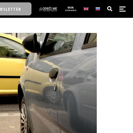
WSLETTER
E/SCHOOL
E/SCHOOL
A
A