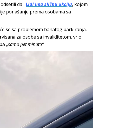
odsetili da i
Lidl ima sličnu akciju
, kojom
nije ponašanje prema osobama sa
eće se sa problemom bahatog parkiranja,
isana za osobe sa invaliditetom, vrlo
ba „
samo pet minuta“
.