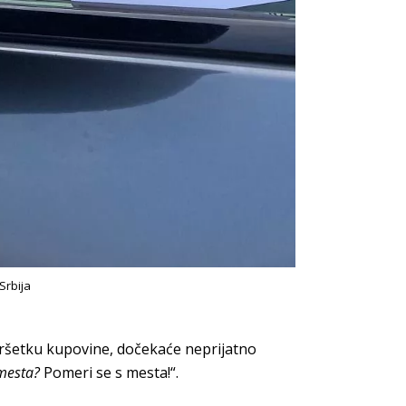
Srbija
ršetku kupovine, dočekaće neprijatno
mesta?
Pomeri se s mesta!“.