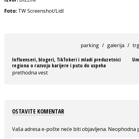
Foto:
TW Screenshot/Lidl
parking
/
galerija
/
tr
Influenseri, blogeri, TikTokeri i mladi preduzetnici
Um
regiona o razvoju karijere i putu do uspeha
prethodna vest
OSTAVITE KOMENTAR
Vaša adresa e-pošte neće biti objavljena.
Neophodna p