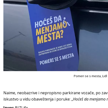
Pomeri se s mesta, Lidl 
Naime, neobazrive i nepropisno parkirane vozače, po zav
iskustvo u vidu obaveštenja i poruke: „
Hoćeš da menjamo 
Izvor:
BIZLife