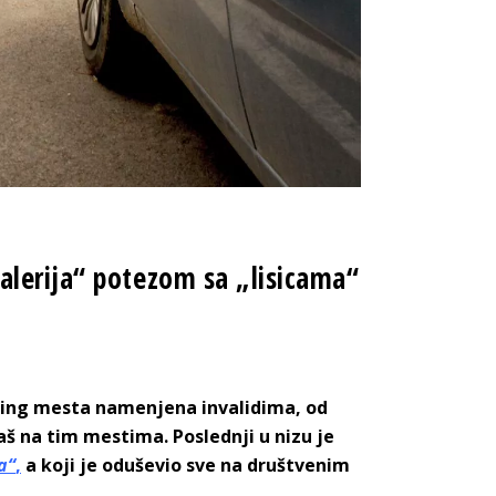
alerija“ potezom sa „lisicama“
king mesta namenjena invalidima, od
š na tim mestima. Poslednji u nizu je
a“
,
a koji je oduševio sve na društvenim