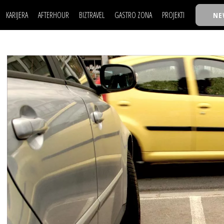
KARIJERA
AFTERHOUR
BIZTRAVEL
GASTRO ZONA
PROJEKTI
NE
POSAO
FILM I SCENA
NAJKOLEGA
LJUDI (HR)
KNJIGE
TASTY TALKS
POSAO
FILM I SCENA
NAJKOLEGA
JE
MOJ UGAO
AUTO SVET
30 ISPOD 30
LJUDI (HR)
KNJIGE
TASTY TALKS
USAVRŠAVANJE
STIL
BACK TO OFFIC
JE
MOJ UGAO
AUTO SVET
30 ISPOD 30
KNOW-HOW
WELLBEING
BIZBENDOVI
USAVRŠAVANJE
STIL
BACK TO OFFIC
BIZKOLEGIJUM
KNOW-HOW
WELLBEING
BIZBENDOVI
BMW BIZNIS LIG
BIZKOLEGIJUM
BIZLIFE WEEK
BMW BIZNIS LIG
IZJAVA GODINE
BIZLIFE WEEK
IZJAVA GODINE