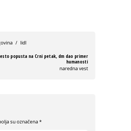
govina
/
lidl
esto popusta na Crni petak, dm dao primer
humanosti
naredna vest
olja su označena
*