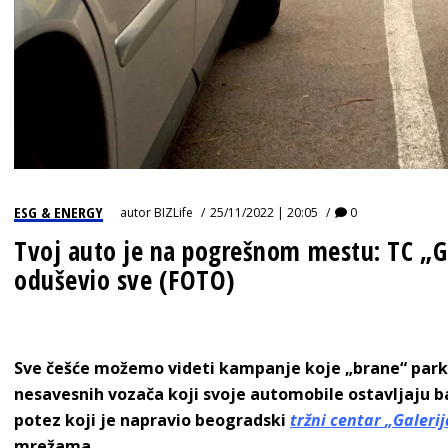
ESG & ENERGY
autor
BIZLife
25/11/2022 | 20:05
0
Tvoj auto je na pogrešnom mestu: TC „G
oduševio sve (FOTO)
Sve češće možemo videti kampanje koje „brane“ par
nesavesnih vozača koji svoje automobile ostavljaju ba
potez koji je napravio beogradski
tržni centar
„Galerij
mrežama.