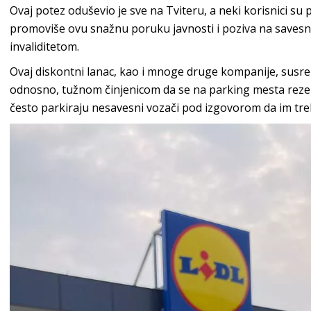
Ovaj potez oduševio je sve na Tviteru, a neki korisnici su p
promoviše ovu snažnu poruku javnosti i poziva na saves
invaliditetom.
Ovaj diskontni lanac, kao i mnoge druge kompanije, susr
odnosno, tužnom činjenicom da se na parking mesta rezerv
često parkiraju nesavesni vozači pod izgovorom da im tre