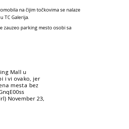
omobila na čijim točkovima se nalaze
 u TC Galerija.
 je zauzeo parking mesto osobi sa
ing Mall u
 i vi ovako, jer
acena mesta bez
gGnqE00ss
rl)
November 23,