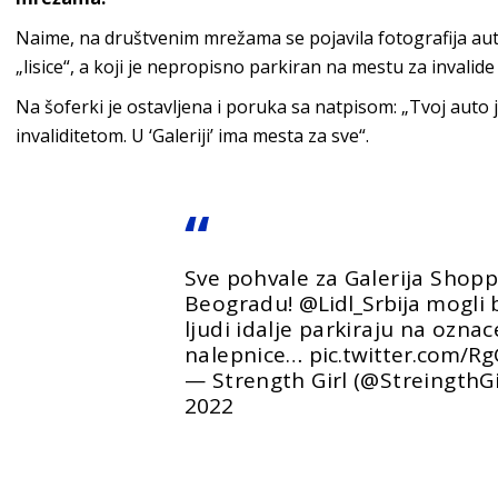
Naime, na društvenim mrežama se pojavila fotografija aut
„lisice“, a koji je nepropisno parkiran na mestu za invalide
Na šoferki je ostavljena i poruka sa natpisom: „Tvoj auto
invaliditetom. U ‘Galeriji’ ima mesta za sve“.
Sve pohvale za Galerija Shopp
Beogradu!
@Lidl_Srbija
mogli bi
ljudi idalje parkiraju na ozn
nalepnice…
pic.twitter.com/R
— Strength Girl (@StreingthGi
2022