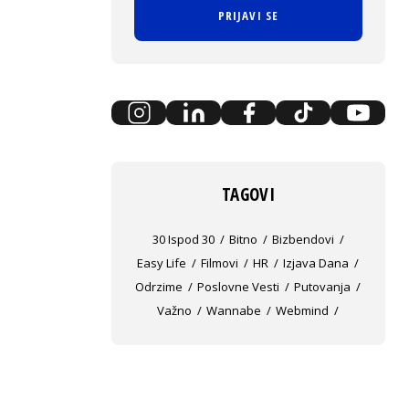
PRIJAVI SE
TAGOVI
30 Ispod 30
Bitno
Bizbendovi
Easy Life
Filmovi
HR
Izjava Dana
Odrzime
Poslovne Vesti
Putovanja
Važno
Wannabe
Webmind