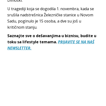
Dimoski.
U tragediji koja se dogodila 1. novembra, kada se
srušila nadstrešnica Železničke stanice u Novom
Sadu, poginulo je 15 osoba, a dve su još u
kritičnom stanju.
Saznajte sve o dešavanjima u biznisu, budite u
toku sa lifestyle temama.
PRIJAVITE SE NA NAŠ
NEWSLETTER.