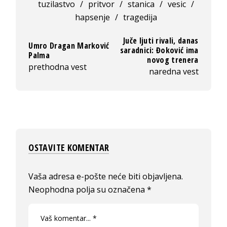
tuzilastvo
/
pritvor
/
stanica
/
vesic
/
hapsenje
/
tragedija
Juče ljuti rivali, danas
Umro Dragan Marković
saradnici: Đoković ima
Palma
novog trenera
prethodna vest
naredna vest
OSTAVITE KOMENTAR
Vaša adresa e-pošte neće biti objavljena.
Neophodna polja su označena
*