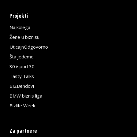
Projekti
Najkolega
Žene u biznisu
UticajnOdgovorno
Šta jedemo
30 ispod 30
Tasty Talks
BIZBendovi
BMW biznis liga
Bizlife Week
Za partnere