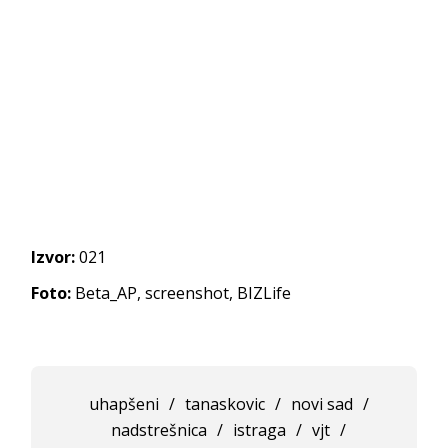
Izvor:
021
Foto:
Beta_AP, screenshot, BIZLife
uhapšeni
/
tanaskovic
/
novi sad
/
nadstrešnica
/
istraga
/
vjt
/