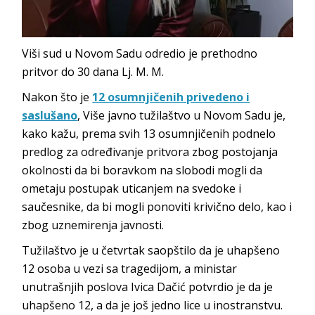
Viši sud u Novom Sadu odredio je prethodno
pritvor do 30 dana Lj. M. M.
Nakon što je
12 osumnjičenih privedeno i
saslušano
, Više javno tužilaštvo u Novom Sadu je,
kako kažu, prema svih 13 osumnjičenih podnelo
predlog za određivanje pritvora zbog postojanja
okolnosti da bi boravkom na slobodi mogli da
ometaju postupak uticanjem na svedoke i
saučesnike, da bi mogli ponoviti krivično delo, kao i
zbog uznemirenja javnosti.
Tužilaštvo je u četvrtak saopštilo da je uhapšeno
12 osoba u vezi sa tragedijom, a ministar
unutrašnjih poslova Ivica Dačić potvrdio je da je
uhapšeno 12, a da je još jedno lice u inostranstvu.