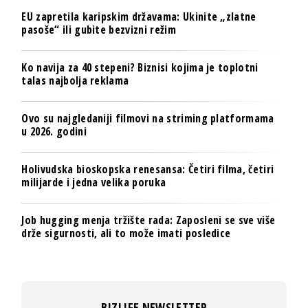
EU zapretila karipskim državama: Ukinite „zlatne
pasoše“ ili gubite bezvizni režim
Ko navija za 40 stepeni? Biznisi kojima je toplotni
talas najbolja reklama
Ovo su najgledaniji filmovi na striming platformama
u 2026. godini
Holivudska bioskopska renesansa: Četiri filma, četiri
milijarde i jedna velika poruka
Job hugging menja tržište rada: Zaposleni se sve više
drže sigurnosti, ali to može imati posledice
BIZLIFE NEWSLETTER