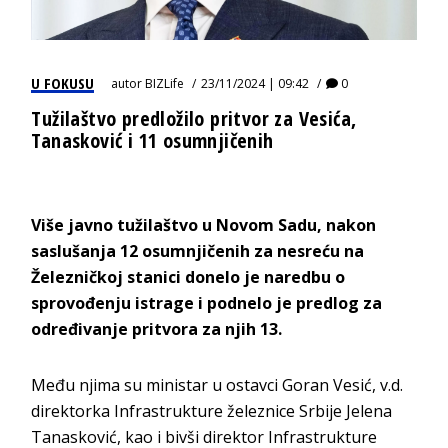
U FOKUSU
autor
BIZLife
23/11/2024 | 09:42
0
Tužilaštvo predložilo pritvor za Vesića,
Tanasković i 11 osumnjičenih
Više javno tužilaštvo u Novom Sadu, nakon
saslušanja 12 osumnjičenih za nesreću na
Železničkoj stanici donelo je naredbu o
sprovođenju istrage i podnelo je predlog za
određivanje pritvora za njih 13.
Među njima su ministar u ostavci Goran Vesić, v.d.
direktorka Infrastrukture železnice Srbije Jelena
Tanasković, kao i bivši direktor Infrastrukture