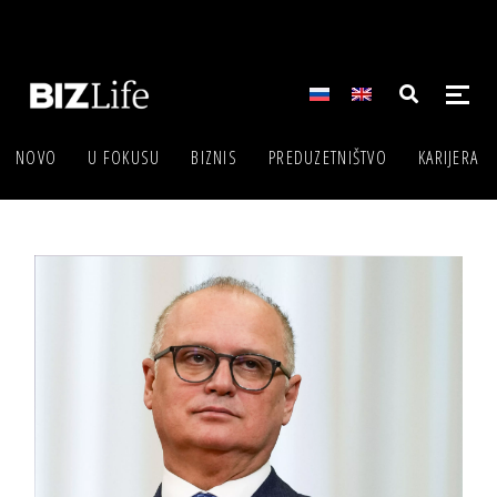
NOVO
U FOKUSU
BIZNIS
PREDUZETNIŠTVO
KARIJERA