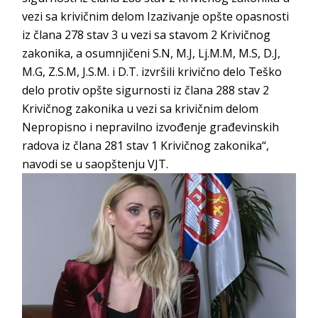
vezi sa krivičnim delom Izazivanje opšte opasnosti
iz člana 278 stav 3 u vezi sa stavom 2 Krivičnog
zakonika, a osumnjičeni S.N, M.J, Lj.M.M, M.S, D.J,
M.G, Z.S.M, J.S.M. i D.T. izvršili krivično delo Teško
delo protiv opšte sigurnosti iz člana 288 stav 2
Krivičnog zakonika u vezi sa krivičnim delom
Nepropisno i nepravilno izvođenje građevinskih
radova iz člana 281 stav 1 Krivičnog zakonika“,
navodi se u saopštenju VJT.