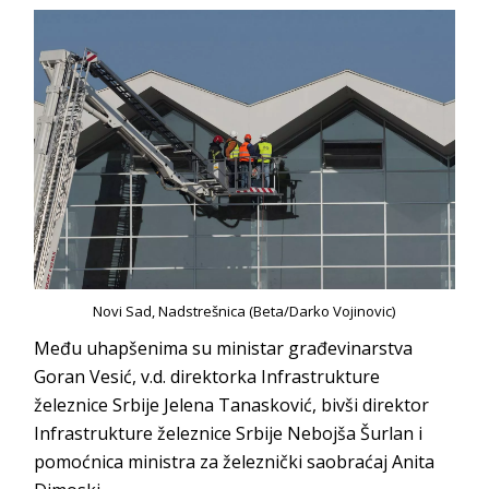
Novi Sad, Nadstrešnica (Beta/Darko Vojinovic)
Među uhapšenima su ministar građevinarstva
Goran Vesić, v.d. direktorka Infrastrukture
železnice Srbije Jelena Tanasković, bivši direktor
Infrastrukture železnice Srbije Nebojša Šurlan i
pomoćnica ministra za železnički saobraćaj Anita