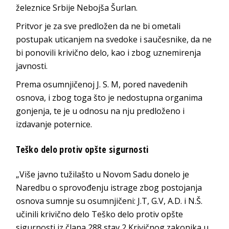
železnice Srbije Nebojša Šurlan.
Pritvor je za sve predložen da ne bi ometali
postupak uticanjem na svedoke i saučesnike, da ne
bi ponovili krivično delo, kao i zbog uznemirenja
javnosti.
Prema osumnjičenoj J. S. M, pored navedenih
osnova, i zbog toga što je nedostupna organima
gonjenja, te je u odnosu na nju predloženo i
izdavanje poternice.
Teško delo protiv opšte sigurnosti
„Više javno tužilašto u Novom Sadu donelo je
Naredbu o sprovođenju istrage zbog postojanja
osnova sumnje su osumnjičeni: J.T, G.V, A.D. i N.Š.
učinili krivično delo Teško delo protiv opšte
sigurnosti iz člana 288 stav 2 Krivičnog zakonika u