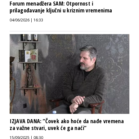
Forum menadžera SAM: Otpornost i
prilagođavanje ključni u kriznim vremenima
04/06/2026 | 16:33
IZJAVA DANA: ”Čovek ako hoće da nađe vremena
za važne stvari, uvek će ga naći”
15/09/2025 | 08:30