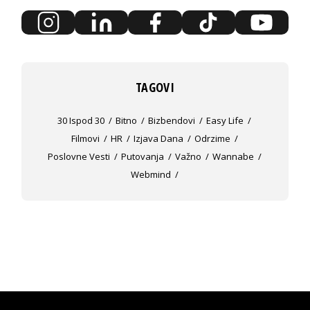
TAGOVI
30 Ispod 30
Bitno
Bizbendovi
Easy Life
Filmovi
HR
Izjava Dana
Odrzime
Poslovne Vesti
Putovanja
Važno
Wannabe
Webmind