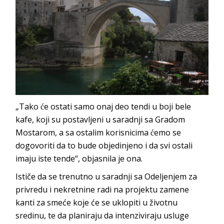
„Tako će ostati samo onaj deo tendi u boji bele
kafe, koji su postavljeni u saradnji sa Gradom
Mostarom, a sa ostalim korisnicima ćemo se
dogovoriti da to bude objedinjeno i da svi ostali
imaju iste tende“, objasnila je ona.
Ističe da se trenutno u saradnji sa Odeljenjem za
privredu i nekretnine radi na projektu zamene
kanti za smeće koje će se uklopiti u životnu
sredinu, te da planiraju da intenziviraju usluge