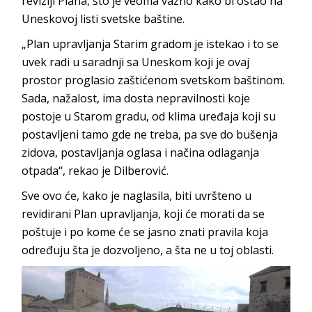
reviziji Plana, što je veoma važno kako bi ostao na
Uneskovoj listi svetske baštine.
„Plan upravljanja Starim gradom je istekao i to se
uvek radi u saradnji sa Uneskom koji je ovaj
prostor proglasio zaštićenom svetskom baštinom.
Sada, nažalost, ima dosta nepravilnosti koje
postoje u Starom gradu, od klima uređaja koji su
postavljeni tamo gde ne treba, pa sve do bušenja
zidova, postavljanja oglasa i načina odlaganja
otpada“, rekao je Dilberović.
Sve ovo će, kako je naglasila, biti uvršteno u
revidirani Plan upravljanja, koji će morati da se
poštuje i po kome će se jasno znati pravila koja
određuju šta je dozvoljeno, a šta ne u toj oblasti.