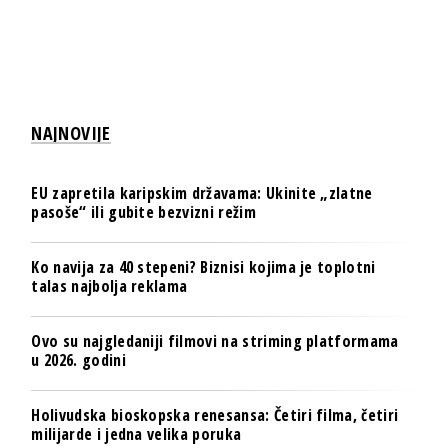
NAJNOVIJE
EU zapretila karipskim državama: Ukinite „zlatne
pasoše“ ili gubite bezvizni režim
Ko navija za 40 stepeni? Biznisi kojima je toplotni
talas najbolja reklama
Ovo su najgledaniji filmovi na striming platformama
u 2026. godini
Holivudska bioskopska renesansa: Četiri filma, četiri
milijarde i jedna velika poruka