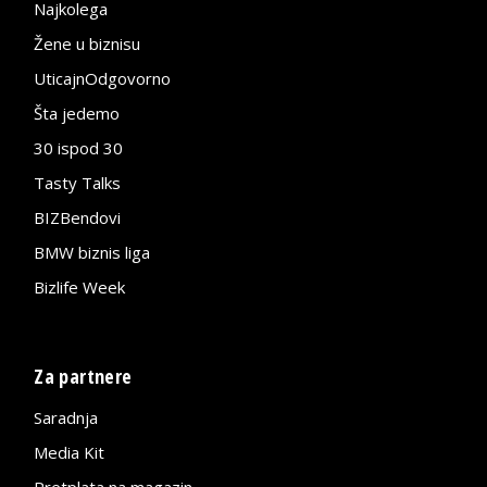
Najkolega
Žene u biznisu
UticajnOdgovorno
Šta jedemo
30 ispod 30
Tasty Talks
BIZBendovi
BMW biznis liga
Bizlife Week
Za partnere
Saradnja
Media Kit
Pretplata na magazin