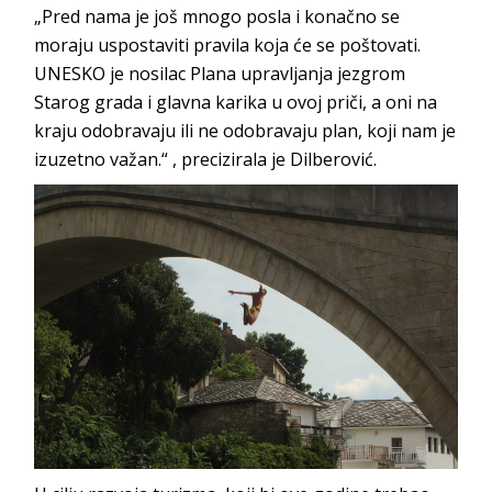
„Pred nama je još mnogo posla i konačno se
moraju uspostaviti pravila koja će se poštovati.
UNESKO je nosilac Plana upravljanja jezgrom
Starog grada i glavna karika u ovoj priči, a oni na
kraju odobravaju ili ne odobravaju plan, koji nam je
izuzetno važan.“ , precizirala je Dilberović.