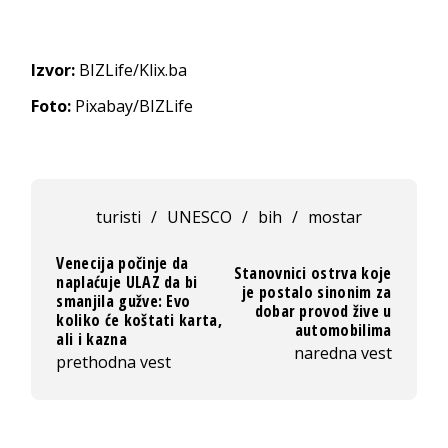
Izvor:
BIZLife/Klix.ba
Foto:
Pixabay/BIZLife
turisti
/
UNESCO
/
bih
/
mostar
Venecija počinje da
Stanovnici ostrva koje
naplaćuje ULAZ da bi
je postalo sinonim za
smanjila gužve: Evo
dobar provod žive u
koliko će koštati karta,
automobilima
ali i kazna
naredna vest
prethodna vest