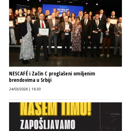
NESCAFÉ i Začin C proglašeni omiljenim
brendovima u Srbiji
24/03/2026 | 16:30