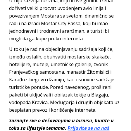
U cilju razvoja turizma, koji bi ove godine trebao
doživeti veliki procvat uvođenjem avio linija i
povezivanjem Mostara sa svetom, dinamično se
radi i na izradi Mostar City Passa, koji bi imao
jednodnevni i trodnevni aranžman, a turisti bi
mogli da ga kupe preko interneta.
U toku je rad na objedinjavanju sadržaja koji će,
između ostalih, obuhvatiti mostarske skakače,
hotelijere, muzeje, umetničke galerije, zvonik
Franjevačkog samostana, manastir Žitomislići i
Karađoz-begovu džamiju, kao osnovne sadržaje
turističke ponude. Pored navedenog, prošireni
paketi bi uključivali i obilazak tekije u Blagaju,
vodopada Kravica, Međugorja i drugih objekata uz
besplatan prevoz i korišćenje interneta.
Saznajte sve o dešavanjima u biznisu, budite u
toku sa lifestyle temama.
Prijavite se na naš