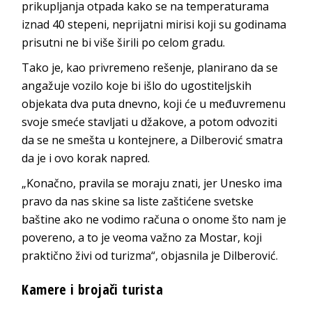
prikupljanja otpada kako se na temperaturama
iznad 40 stepeni, neprijatni mirisi koji su godinama
prisutni ne bi više širili po celom gradu.
Tako je, kao privremeno rešenje, planirano da se
angažuje vozilo koje bi išlo do ugostiteljskih
objekata dva puta dnevno, koji će u međuvremenu
svoje smeće stavljati u džakove, a potom odvoziti
da se ne smešta u kontejnere, a Dilberović smatra
da je i ovo korak napred.
„Konačno, pravila se moraju znati, jer Unesko ima
pravo da nas skine sa liste zaštićene svetske
baštine ako ne vodimo računa o onome što nam je
povereno, a to je veoma važno za Mostar, koji
praktično živi od turizma“, objasnila je Dilberović.
Kamere i brojači turista