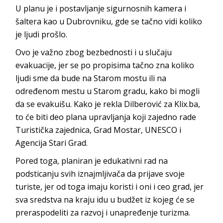
U planu je i postavljanje sigurnosnih kamera i
šaltera kao u Dubrovniku, gde se tačno vidi koliko
je ljudi prošlo.
Ovo je važno zbog bezbednosti i u slučaju
evakuacije, jer se po propisima tačno zna koliko
ljudi sme da bude na Starom mostu ili na
određenom mestu u Starom gradu, kako bi mogli
da se evakuišu. Kako je rekla Dilberović za Klix.ba,
to će biti deo plana upravljanja koji zajedno rade
Turistička zajednica, Grad Mostar, UNESCO i
Agencija Stari Grad.
Pored toga, planiran je edukativni rad na
podsticanju svih iznajmljivača da prijave svoje
turiste, jer od toga imaju koristi i oni i ceo grad, jer
sva sredstva na kraju idu u budžet iz kojeg će se
preraspodeliti za razvoj i unapređenje turizma.