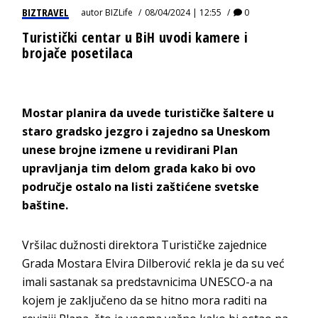
BIZTRAVEL
autor
BIZLife
08/04/2024 | 12:55
0
Turistički centar u BiH uvodi kamere i
brojače posetilaca
Mostar planira da uvede turističke šaltere u
staro gradsko jezgro i zajedno sa Uneskom
unese brojne izmene u revidirani Plan
upravljanja tim delom grada kako bi ovo
područje ostalo na listi zaštićene svetske
baštine.
Vršilac dužnosti direktora Turističke zajednice
Grada Mostara Elvira Dilberović rekla je da su već
imali sastanak sa predstavnicima UNESCO-a na
kojem je zaključeno da se hitno mora raditi na