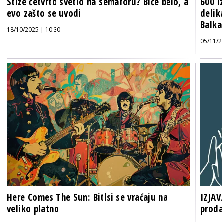
Stiže četvrto svetlo na semaforu? Biće belo, a
600 i
evo zašto se uvodi
delik
Balk
18/10/2025 | 10:30
05/11/2
Here Comes The Sun: Bitlsi se vraćaju na
IZJAV
veliko platno
proda