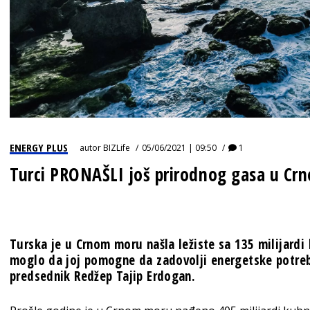
ENERGY PLUS
autor
BIZLife
05/06/2021 | 09:50
1
Turci PRONAŠLI još prirodnog gasa u C
Turska je u Crnom moru našla ležiste sa 135 milijardi
moglo da joj pomogne da zadovolji energetske potreb
predsednik Redžep Tajip Erdogan.