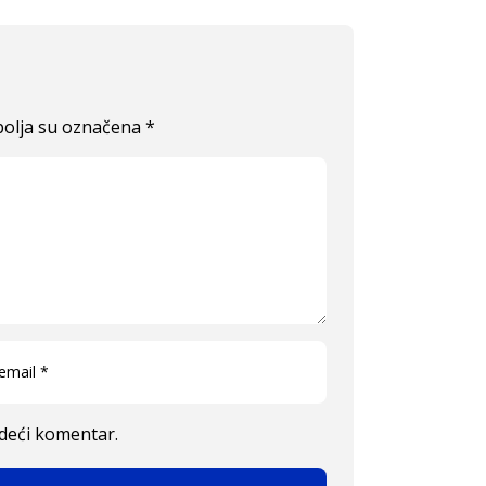
olja su označena
*
edeći komentar.