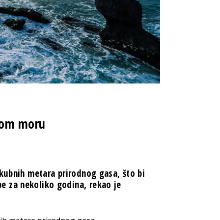
rnom moru
 kubnih metara prirodnog gasa, što bi
e za nekoliko godina, rekao je