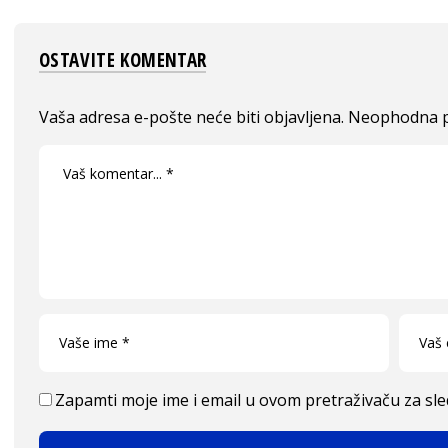
OSTAVITE KOMENTAR
Vaša adresa e-pošte neće biti objavljena.
Neophodna p
Zapamti moje ime i email u ovom pretraživaču za sl