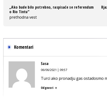
„Ako bude bilo potrebno, raspisaće se referendum
Rja
o Rio Tintu“
prethodna vest
Komentari
Sasa
06/06/2021 | 09:57
Turci ako pronadju gas ostadosmo m
Odgovori