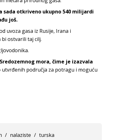
ih metara prirodnog gasa.
a sada otkriveno ukupno 540 milijardi
đu još.
d uvoza gasa iz Rusije, Irana i
ostvarili taj cilj.
ljovodonika.
o Sredozemnog mora, čime je izazvala
 utvrđenih područja za potragu i moguću
n
/
nalaziste
/
turska