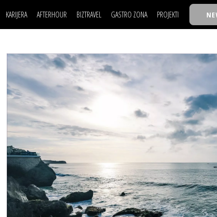
KARIJERA
AFTERHOUR
BIZTRAVEL
GASTRO ZONA
PROJEKTI
NE
POSAO
FILM I SCENA
NAJKOLEGA
LJUDI (HR)
KNJIGE
TASTY TALKS
POSAO
FILM I SCENA
NAJKOLEGA
JE
MOJ UGAO
AUTO SVET
30 ISPOD 30
LJUDI (HR)
KNJIGE
TASTY TALKS
USAVRŠAVANJE
STIL
BACK TO OFFICE/SCHOOL
JE
MOJ UGAO
AUTO SVET
30 ISPOD 30
KNOW-HOW
WELLBEING
BIZBENDOVI
USAVRŠAVANJE
STIL
BACK TO OFFICE/SCHOOL
BIZKOLEGIJUM
KNOW-HOW
WELLBEING
BIZBENDOVI
BMW BIZNIS LIGA
BIZKOLEGIJUM
BIZLIFE WEEK
BMW BIZNIS LIGA
IZJAVA GODINE
BIZLIFE WEEK
IZJAVA GODINE