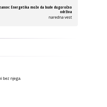
zanov: Energetika može da bude dugoročno
održiva
naredna vest
i bez njega.