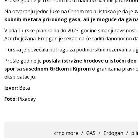
Prošle godine je u Crnom moru nađeno 405 milijardi kubn
Na otvaranju jedne luke na Crnom moru istakao je da je
z
kubnih metara prirodnog gasa, ali je moguće da ga na
Vlada Turske planira da do 2023. godine smanji zavisnost o
Azerbejdžana. Erdogan je rekao da će raditi danonoćno da bi 
Turska je povećala potragu za podmorskim rezervama ug
Prošle godine je
poslala istražne brodove u istočni de
spor sa susednom Grčkom i Kiprom
o granicama pravno
eksploataciju.
Izvor:
Beta
Foto:
Pixabay
crno more
/
GAS
/
Erdogan
/
pli