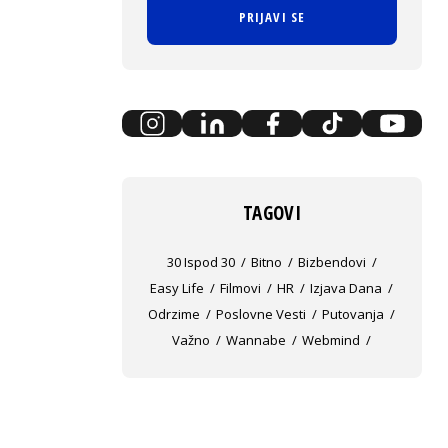
PRIJAVI SE
TAGOVI
30 Ispod 30
Bitno
Bizbendovi
Easy Life
Filmovi
HR
Izjava Dana
Odrzime
Poslovne Vesti
Putovanja
Važno
Wannabe
Webmind