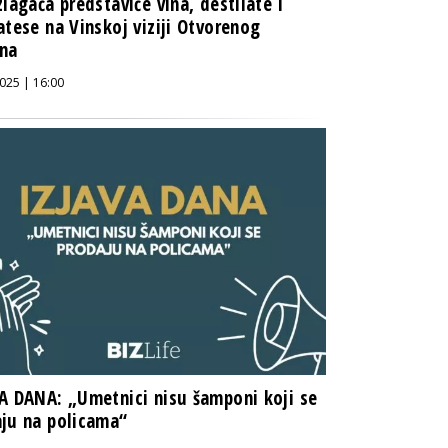
zlagača predstaviće vina, destilate i
atese na Vinskoj viziji Otvorenog
ana
025 | 16:00
A DANA: „Umetnici nisu šamponi koji se
ju na policama“