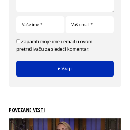
Zapamti moje ime i email u ovom
pretraživaču za sledeći komentar.
POVEZANE VESTI