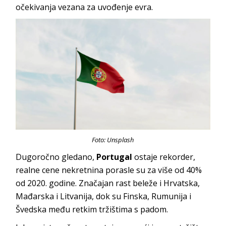
očekivanja vezana za uvođenje evra.
Foto: Unsplash
Dugoročno gledano,
Portugal
ostaje rekorder,
realne cene nekretnina porasle su za više od 40%
od 2020. godine. Značajan rast beleže i Hrvatska,
Mađarska i Litvanija, dok su Finska, Rumunija i
Švedska među retkim tržištima s padom.