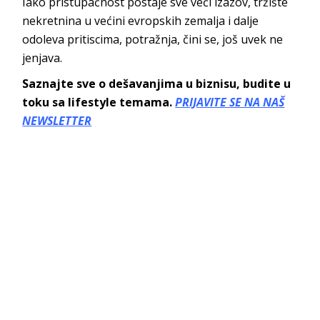
Iako pristupačnost postaje sve veći izazov, tržište
nekretnina u većini evropskih zemalja i dalje
odoleva pritiscima, potražnja, čini se, još uvek ne
jenjava.
Saznajte sve o dešavanjima u biznisu, budite u
toku sa lifestyle temama.
PRIJAVITE SE NA NAŠ
NEWSLETTER