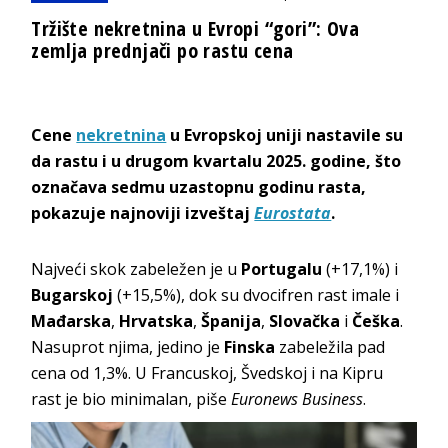
Tržište nekretnina u Evropi “gori”: Ova
zemlja prednjači po rastu cena
Cene
nekretnina
u Evropskoj uniji nastavile su
da rastu i u drugom kvartalu 2025. godine, što
označava sedmu uzastopnu godinu rasta,
pokazuje najnoviji izveštaj
Eurostata
.
Najveći skok zabeležen je u
Portugalu
(+17,1%) i
Bugarskoj
(+15,5%), dok su dvocifren rast imale i
Mađarska
,
Hrvatska
,
Španija
,
Slovačka
i
Češka
.
Nasuprot njima, jedino je
Finska
zabeležila pad
cena od 1,3%. U Francuskoj, Švedskoj i na Kipru
rast je bio minimalan, piše
Euronews Business
.