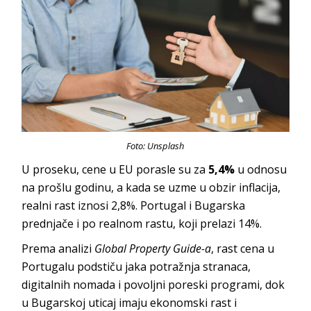
Foto: Unsplash
U proseku, cene u EU porasle su za
5,4%
u odnosu
na prošlu godinu, a kada se uzme u obzir inflacija,
realni rast iznosi 2,8%. Portugal i Bugarska
prednjače i po realnom rastu, koji prelazi 14%.
Prema analizi
Global Property Guide-a
, rast cena u
Portugalu podstiču jaka potražnja stranaca,
digitalnih nomada i povoljni poreski programi, dok
u Bugarskoj uticaj imaju ekonomski rast i