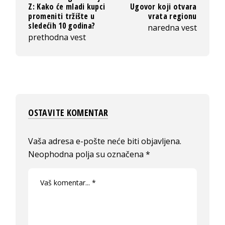
Z: Kako će mladi kupci
Ugovor koji otvara
promeniti tržište u
vrata regionu
sledećih 10 godina?
naredna vest
prethodna vest
OSTAVITE KOMENTAR
Vaša adresa e-pošte neće biti objavljena.
Neophodna polja su označena
*