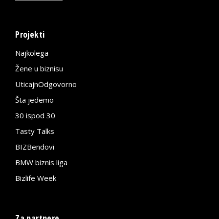
Projekti
Najkolega
Žene u biznisu
UticajnOdgovorno
Šta jedemo
30 ispod 30
Tasty Talks
BIZBendovi
BMW biznis liga
Bizlife Week
Za partnere