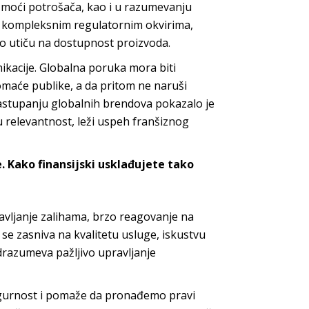
 moći potrošača, kao i u razumevanju
sa kompleksnim regulatornim okvirima,
no utiču na dostupnost
proizvoda.
nikacije. Globalna poruka mora biti
omaće publike, a da pritom ne naruši
stupanju globalnih brendova pokazalo je
nu relevantnost, leži uspeh franšiznog
. Kako finansijski
usklađujete tako
vljanje zalihama, brzo reagovanje na
se zasniva na kvalitetu usluge, iskustvu
drazumeva pažljivo upravljanje
sigurnost i pomaže da pronađemo pravi