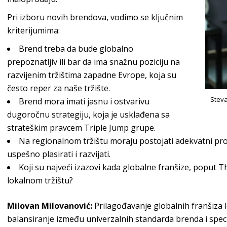
Pri izboru novih brendova, vodimo se ključnim
krit
erijumima:
Brend treba da bude globalno
prepoznatljiv ili bar da ima snažnu poziciju na
razvijenim tržištima zapadne Evrope, koja su
često reper za naš
e tržište.
Steva
Brend mora imati jasnu i ostvarivu
dugoročnu strategiju, koja je usklađena sa
strateškim pravcem
Triple J
ump grupe
.
Na regionalnom tržištu moraju postojati adekvatni pro
uspešno plasirati i
razvijati.
Koji su najveći izazovi
kada globalne franšize, poput
T
lokalnom tržištu?
Milovan Milovanović
:
Prilagođavanje globalnih franšiza l
balansiranje između univerzalnih standarda brenda i spec