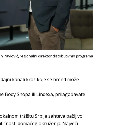
n Pavlović, regionalni direktor distributivnih programa
dajni kanali kroz koje se brend može
he Body Shopa
ili
Lindexa
,
prilagođavate
okalnom tržištu Srbije zahteva pažljivo
ifičnosti domaćeg okruženja. Najveći