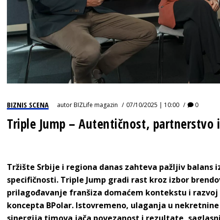
BIZNIS SCENA
autor
BIZLife magazin
07/10/2025 | 10:00
0
Triple Jump – Autentičnost, partnerstvo i
Tržište Srbije i regiona danas zahteva pažljiv balans 
specifičnosti.
Triple Jump
gradi rast kroz izbor brend
prilagođavanje franšiza domaćem kontekstu i razvoj
koncepta
BPolar
.
Istovremeno, ulaganja u nekretnine 
sinergija timova jača povezanost i rezultate, saglasn