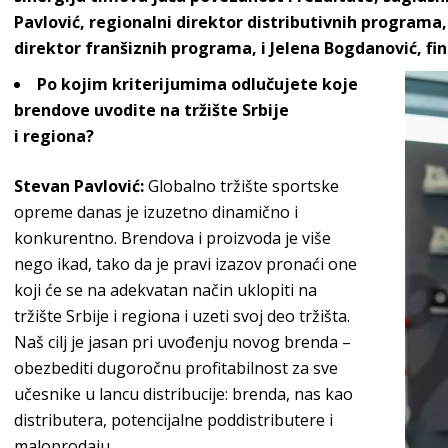
Pavlović, regionalni direktor
distributivnih programa,
direktor franšiznih programa, i Jelena
Bogdanović, fin
Po
kojim kriterijumima odlučujete koje
brendove uvodite na tržište Srbije
i
regiona?
Stevan Pavlović
:
Globalno tržište sportske
opreme danas je izuzetno dinamično i
konkurentno. Brendova i proizvoda je više
nego ikad, tako da je pravi izazov pronaći one
koji će se na adekvatan način uklopiti na
tržište Srbije i regiona i uzeti svoj deo tržišta.
Naš cilj je jasan pri uvođenju novog brenda –
obezbediti dugoročnu profitabilnost za sve
učesnike u lancu distribucije: brenda, nas kao
distributera, potencijalne poddistributere i
ma
loprodaju.