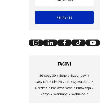
PRIJAVI SE
TAGOVI
30 Ispod 30
Bitno
Bizbendovi
Easy Life
Filmovi
HR
Izjava Dana
Odrzime
Poslovne Vesti
Putovanja
Važno
Wannabe
Webmind