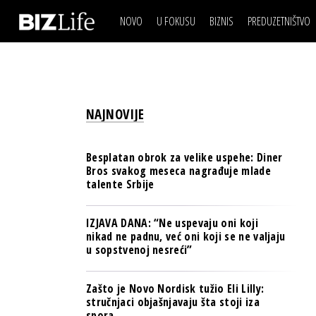
NOVO
U FOKUSU
BIZNIS
PREDUZETNIŠTVO
IZJAVA DANA
BIZNIS SCENA
VIDEO
REAL ESTATE
IZJAVA DANA
BIZNIS SCENA
BREND I KOMUNIKACI
VIDEO
REAL ESTATE
ESG & ENERGY
NAJNOVIJE
BREND I KOMUNIKACI
BANKE
ESG & ENERGY
OSIGURANJE
Besplatan obrok za velike uspehe: Diner
BANKE
Bros svakog meseca nagrađuje mlade
TECH I AI
talente Srbije
OSIGURANJE
BIZNIS & SPORT
TECH I AI
IZJAVA DANA: “Ne uspevaju oni koji
PULS REGIONA
nikad ne padnu, već oni koji se ne valjaju
BIZNIS & SPORT
u sopstvenoj nesreći”
NOVO NA RAFU
PULS REGIONA
Zašto je Novo Nordisk tužio Eli Lilly:
NOVO NA RAFU
stručnjaci objašnjavaju šta stoji iza
spora