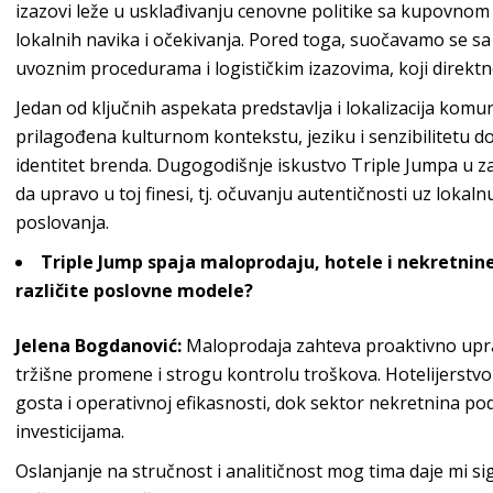
izazovi leže u usklađivanju cenovne politike sa kupovnom
lokalnih navika i očekivanja. Pored toga, suočavamo se 
uvoznim procedurama i logističkim izazovima, koji direkt
Jedan od ključnih aspekata predstavlja i lokalizacija komu
prilagođena kulturnom kontekstu, jeziku i senzibilitetu d
identitet brenda. Dugogodišnje iskustvo
Triple Jumpa
u za
da upravo u toj finesi, tj. očuvanju autentičnosti uz lokal
p
oslovanja.
Triple Jump
spaja maloprodaju, hotele i nekretnine
različite poslovne modele?
Jelena Bogdanović
:
Maloprodaja zahteva proaktivno upra
tržišne promene i strogu kontrolu troškova. Hotelijerstvo 
gosta i operativnoj efikasnosti, dok sektor nekretnina po
inve
sticijama.
Oslanjanje na stručnost i analitičnost mog tima daje mi 