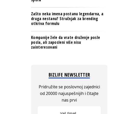
Zašto neka imena postanu legendarna, a
druga nestanu? Stručnjak za brending
otkriva formulu
Kompanije žele da vrate druženje posle
posla, ali zaposleni više nisu
zainteresovani
BIZLIFE NEWSLETTER
Pridružite se poslovnoj zajednici
od 20000 najuspešnijih i čitajte
nas prvi