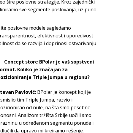
deo šire poslovne strategije. Kroz zajednički
ordiniramo sve segmente poslovanja, uz puno
ičite poslovne modele sagledamo
transparentnost, efektivnost i uporedivost
lnost da se razvija i doprinosi ostvarivanju
Concept store BPolar
je vaš sopstveni
ormat. Koliko je
značajan za
ozicioniranje
Triple Jumpa
u regionu?
tevan Pavlović
:
BPolar
je koncept koji je
smislio
tim
Triple Jumpa
, razvio i
ozicionirao od nule, na šta smo posebno
onosni. Analizom tržišta Srbije uočili smo
razninu u određenom segmentu ponude i
dlučili da upravo mi kreiram
o rešenje.