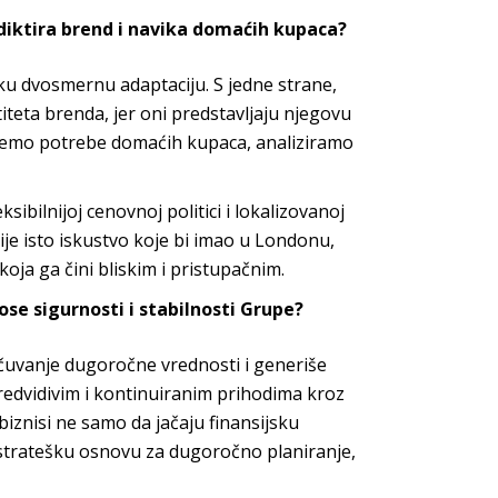
iktira brend i
navika domaćih kupaca?
u dvosmernu adaptaciju. S jedne strane,
iteta brenda, jer oni predstavljaju njegovu
kujemo potrebe domaćih kupaca, analiziramo
ibilnijoj cenovnoj politici i lokalizovanoj
bije isto iskustvo koje bi imao u Londonu,
oja ga čini bliskim i pri
stupačnim.
ose sigurnosti i stabilnosti Grupe?
uvanje dugoročne vrednosti i generiše
redvidivim i kontinuiranim prihodima kroz
biznisi ne samo da jačaju finansijsku
 i stratešku osnovu za dugoročno planiranje,