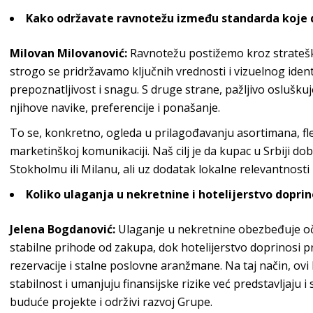
Kako održavate ravnotežu između standarda koje d
Milovan Milovanović
:
Ravnotežu postižemo kroz stratešk
strogo se pridržavamo ključnih vrednosti i vizuelnog ident
prepoznatljivost i snagu. S druge strane, pažljivo osluš
njihove navike, preferencije i
ponašanje.
To se, konkretno, ogleda u prilagođavanju asortimana, fleks
marketinškoj komunikaciji. Naš cilj je da kupac u Srbiji do
Stokholmu ili Milanu, ali uz dodatak lokalne relevantnosti k
Koliko ulaganja u
nekretnine i hotelijerstvo doprin
Jelena Bogdanović
:
Ulaganje u nekretnine obezbeđuje oč
stabilne prihode od zakupa, dok hotelijerstvo doprinosi p
rezervacije i stalne poslovne aranžmane. Na taj način, ovi 
stabilnost i umanjuju finansijske rizike već predstavljaju
buduće projekte i održivi raz
voj Grupe.