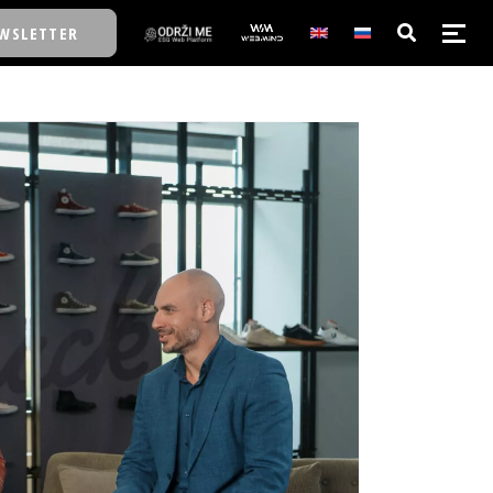
WSLETTER
E/SCHOOL
E/SCHOOL
A
A