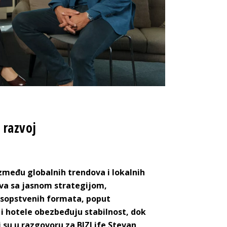
 razvoj
između globalnih trendova i lokalnih
ova
sa jasnom strategijom,
 sopstvenih
formata, poput
i hotele obezbeđuju stabilnost, dok
i su
u razgovoru za BIZLife Stevan