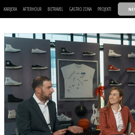
KARIJERA
AFTERHOUR
BIZTRAVEL
GASTRO ZONA
PROJEKTI
NE
POSAO
FILM I SCENA
NAJKOLEGA
LJUDI (HR)
KNJIGE
TASTY TALKS
POSAO
FILM I SCENA
NAJKOLEGA
JE
MOJ UGAO
AUTO SVET
30 ISPOD 30
LJUDI (HR)
KNJIGE
TASTY TALKS
USAVRŠAVANJE
STIL
BACK TO OFFIC
JE
MOJ UGAO
AUTO SVET
30 ISPOD 30
KNOW-HOW
WELLBEING
BIZBENDOVI
USAVRŠAVANJE
STIL
BACK TO OFFIC
BIZKOLEGIJUM
KNOW-HOW
WELLBEING
BIZBENDOVI
BMW BIZNIS LIG
BIZKOLEGIJUM
BIZLIFE WEEK
BMW BIZNIS LIG
IZJAVA GODINE
BIZLIFE WEEK
IZJAVA GODINE