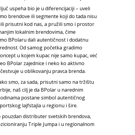
ljuč uspeha bio je u diferencijaciji – uveli
mo brendove ili segmente koji do tada nisu
ili prisutni kod nas, a pružili smo i prostor
anjim lokalnim brendovima, čime
smo
BPolaru
dali autentičnost i dodatnu
rednost. Od samog početka gradimo
oncept u kojem kupac nije samo kupac, već
deo
BPolar
zajednice i neko ko aktivno
čestvuje u oblikovanju prav
ca brenda.
ako smo, za sada, prisutni samo na tržištu
rbije, naš cilj je da
BPolar
u narednim
odinama postane simbol autentičnog
portskog lajfstajla u regio
nu
i šire.
 pouzdan distributer svetskih brendova,
zicioniranju
Triple Jumpa
i u regionalnom