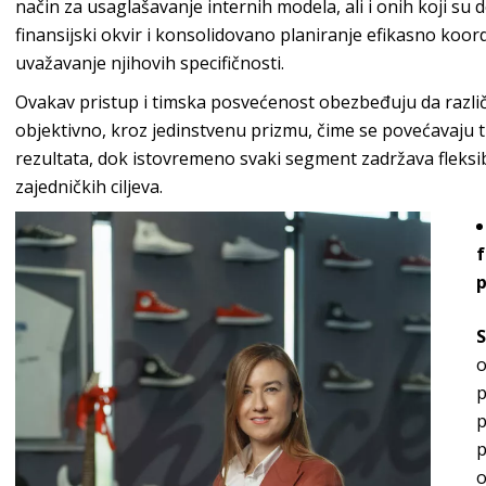
način za usaglašavanje internih modela, ali i onih koji su 
finansijski okvir i konsolidovano planiranje efikasno ko
uvažavanje njihovih spec
ifičnosti.
Ovakav pristup i timska posvećenost obezbeđuju da razl
objektivno, kroz jedinstvenu prizmu, čime se povećavaju 
rezultata, dok istovremeno svaki segment zadržava fleksibi
zajednički
h
ciljeva.
f
p
S
o
p
p
p
o