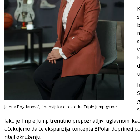
K
s
b
m
v
k
u
I
S
g
Jelena Bogdanović,
finansijska direktorka
Triple J
ump grupe
s
Iako je
Triple Jump
trenutno prepoznatljiv, uglavnom, kao
očekujemo da će ekspanzija koncepta
BPolar
doprineti po
ritejl
okruženju.