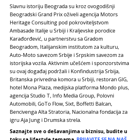
Slavnu istoriju Beograda su kroz ovogodišnji
Beogradski Grand Prix oživeli agencija Motors
Heritage Consulting pod pokroviteljstvom
Ambasade Italije u Srbiji i Kraljevske porodice
Karađorđević, u partnerstvu sa Gradom
Beogradom, Italijanskim institutom za kulturu,
Auto-Moto savezom Srbije i Srpskim savezom za
istorijska vozila. Aktivnim učešćem i sponzorstvima
su ovaj događaj podržali i Konfindustrija Srbija,
Britanska privredna komora u Srbiji, restoran GIG,
hotel Mona Plaza, medijska platforma Mondo plus,
agencija Studio T, Info Media Group, Polovni
Automobili, GoTo Flow, Sixt, Boffetti Balcan,
Bencivenga Alta Stratoria, Nacionalna fondacija za
igru Aja Jung i Drumska strela.
Saznajte sve o dešavanjima u biznisu, budite u
toku sa lifestyle temama.
PRIJAVITE SE NA NAŠ