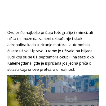
Ovu priču najbolje pričaju fotografije i snimci, ali
ništa ne može da zameni uzbuđenje i skok
adrenalina kada turiranje motora i automobila
čujete uživo. Upravo u tome je uživalo na hiljade
ljudi koji su se 01. septembra okupili na stazi oko
Kalemegdana, gde je ispričana još jedna priča o
strasti koja snove pretvara u realnost.