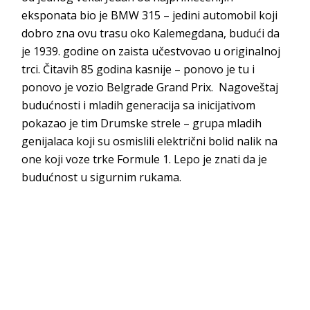
eksponata bio je BMW 315 – jedini automobil koji
dobro zna ovu trasu oko Kalemegdana, budući da
je 1939. godine on zaista učestvovao u originalnoj
trci. Čitavih 85 godina kasnije – ponovo je tu i
ponovo je vozio Belgrade Grand Prix. Nagoveštaj
budućnosti i mladih generacija sa inicijativom
pokazao je tim Drumske strele – grupa mladih
genijalaca koji su osmislili električni bolid nalik na
one koji voze trke Formule 1. Lepo je znati da je
budućnost u sigurnim rukama.