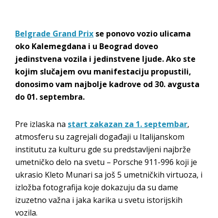
Belgrade Grand Prix
se ponovo vozio ulicama
oko Kalemegdana i u Beograd doveo
jedinstvena vozila i jedinstvene ljude. Ako ste
kojim slučajem ovu manifestaciju propustili,
donosimo vam najbolje kadrove od 30. avgusta
do 01. septembra.
Pre izlaska na
start zakazan za 1. septembar
,
atmosferu su zagrejali događaji u Italijanskom
institutu za kulturu gde su predstavljeni najbrže
umetničko delo na svetu – Porsche 911-996 koji je
ukrasio Kleto Munari sa još 5 umetničkih virtuoza, i
izložba fotografija koje dokazuju da su dame
izuzetno važna i jaka karika u svetu istorijskih
vozila.