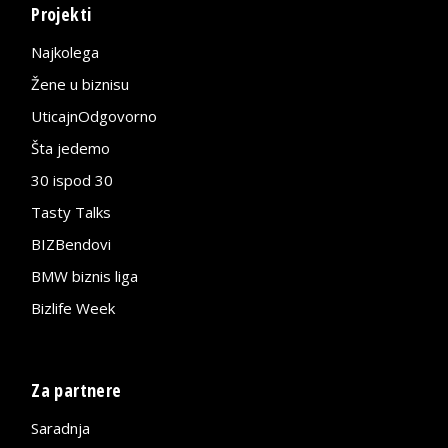
Projekti
Najkolega
Žene u biznisu
UticajnOdgovorno
Šta jedemo
30 ispod 30
Tasty Talks
BIZBendovi
BMW biznis liga
Bizlife Week
Za partnere
Saradnja