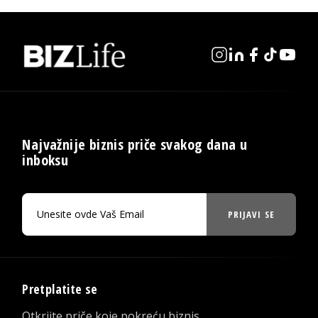
Najvažnije biznis priče svakog dana u
inboksu
PRIJAVI SE
Pretplatite se
Otkrijte priče koje pokreću biznis