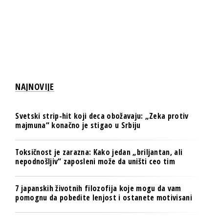
NAJNOVIJE
Svetski strip-hit koji deca obožavaju: „Zeka protiv
majmuna“ konačno je stigao u Srbiju
Toksičnost je zarazna: Kako jedan „briljantan, ali
nepodnošljiv“ zaposleni može da uništi ceo tim
7 japanskih životnih filozofija koje mogu da vam
pomognu da pobedite lenjost i ostanete motivisani