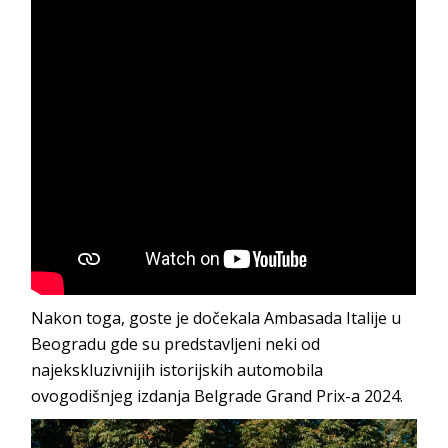
Nakon toga, goste je dočekala Ambasada Italije u
Beogradu gde su predstavljeni neki od
najekskluzivnijih istorijskih automobila
ovogodišnjeg izdanja Belgrade Grand Prix-a 2024.