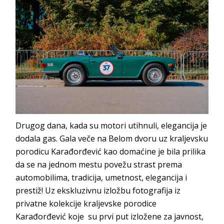
Drugog dana, kada su motori utihnuli, elegancija je
dodala gas. Gala veče na Belom dvoru uz kraljevsku
porodicu Karađorđević kao domaćine je bila prilika
da se na jednom mestu povežu strast prema
automobilima, tradicija, umetnost, elegancija i
prestiž! Uz ekskluzivnu izložbu fotografija iz
privatne kolekcije kraljevske porodice
Karađorđević koje su prvi put izložene za javnost,