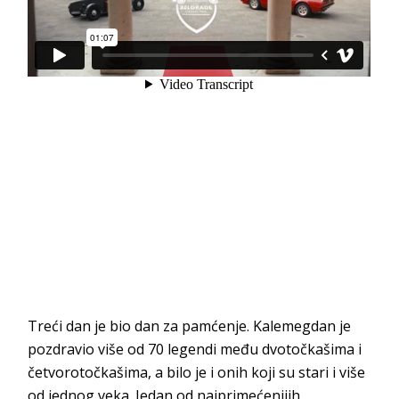
Treći dan je bio dan za pamćenje. Kalemegdan je
pozdravio više od 70 legendi među dvotočkašima i
četvorotočkašima, a bilo je i onih koji su stari i više
od jednog veka. Jedan od najprimećenijih