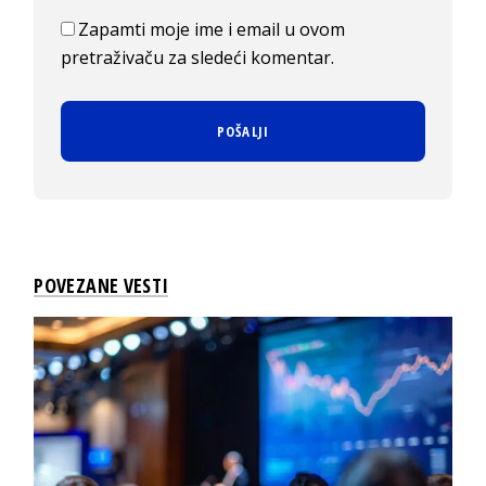
Zapamti moje ime i email u ovom
pretraživaču za sledeći komentar.
POVEZANE VESTI