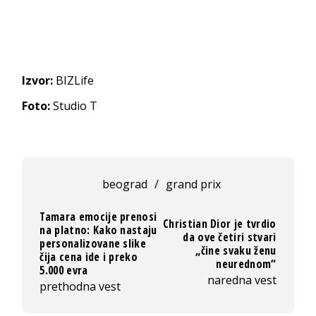
Izvor:
BIZLife
Foto:
Studio T
beograd
/
grand prix
Tamara emocije prenosi
Christian Dior je tvrdio
na platno: Kako nastaju
da ove četiri stvari
personalizovane slike
„čine svaku ženu
čija cena ide i preko
neurednom“
5.000 evra
naredna vest
prethodna vest