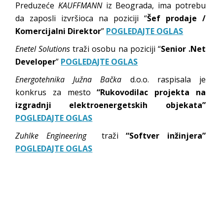
Preduzeće
KAUFFMANN
iz Beograda, ima potrebu
da zaposli izvršioca na poziciji “
Šef prodaje /
Komercijalni Direktor
”
POGLEDAJTE OGLAS
Enetel Solutions
traži osobu na poziciji “
Senior .Net
Developer
”
POGLEDAJTE OGLAS
Energotehnika Južna Bačka
d.o.o. raspisala je
konkrus za mesto
“Rukovodilac projekta na
izgradnji elektroenergetskih objekata”
POGLEDAJTE OGLAS
Zuhlke Engineering
traži
“Softver inžinjera”
POGLEDAJTE OGLAS