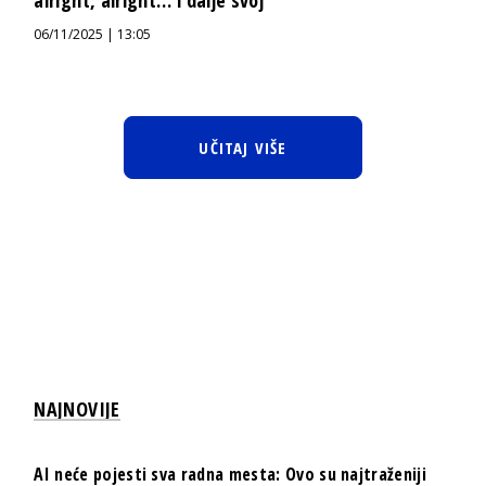
alright, alright… i dalje svoj
06/11/2025 | 13:05
UČITAJ VIŠE
NAJNOVIJE
AI neće pojesti sva radna mesta: Ovo su najtraženiji