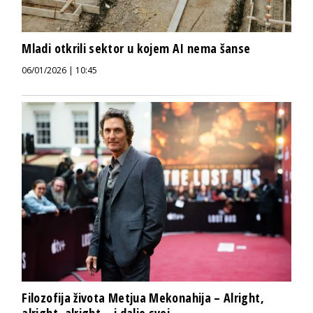
Mladi otkrili sektor u kojem AI nema šanse
06/01/2026 | 10:45
Filozofija života Metjua Mekonahija – Alright,