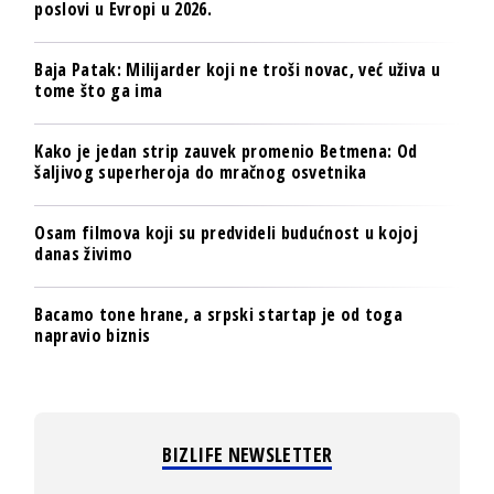
poslovi u Evropi u 2026.
Baja Patak: Milijarder koji ne troši novac, već uživa u
tome što ga ima
Kako je jedan strip zauvek promenio Betmena: Od
šaljivog superheroja do mračnog osvetnika
Osam filmova koji su predvideli budućnost u kojoj
danas živimo
Bacamo tone hrane, a srpski startap je od toga
napravio biznis
BIZLIFE NEWSLETTER