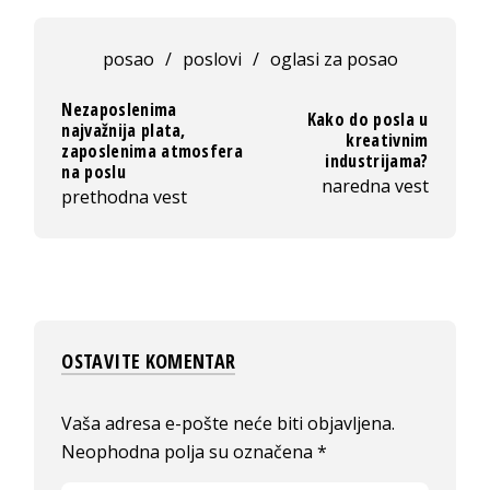
posao
/
poslovi
/
oglasi za posao
Nezaposlenima
Kako do posla u
najvažnija plata,
kreativnim
zaposlenima atmosfera
industrijama?
na poslu
naredna vest
prethodna vest
OSTAVITE KOMENTAR
Vaša adresa e-pošte neće biti objavljena.
Neophodna polja su označena
*