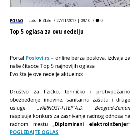
POSAO
autor
BIZLife
27/11/2017 | 09:10
0
Top 5 oglasa za ovu nedelju
Portal
Poslovi.rs
– online berza poslova, izdvaja za
naše čitaoce Top 5 najnovijih oglasa.
Evo šta je ove nedelje aktuelno:
Društvo za fizičko, tehničko i protivpožarno
obezbeđenje imovine, sanitarnu zaštitu i druge
usluge
„VARNOST-FITEP”A.D. Beograd-Zemun
raspisuje konkurs za zasnivanje radnog odnosa na
radnom mestu „
Diplomirani elektroinženjer
“
POGLEDAJTE OGLAS