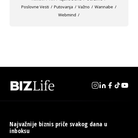
Poslovne Vesti
Putovanja
Važno
Wannabe
Webmind
Najvažnije biznis priče svakog dana u
inboksu