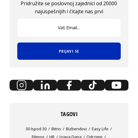
Pridružite se poslovnoj zajednici od 20000
najuspešnijih i čitajte nas prvi
PRIJAVI SE
TAGOVI
30 Ispod 30
Bitno
Bizbendovi
Easy Life
Filmovi
HR
Izjava Dana
Odrzime