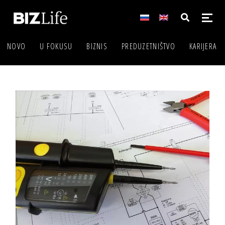
NOVO
U FOKUSU
BIZNIS
PREDUZETNIŠTVO
KARIJERA