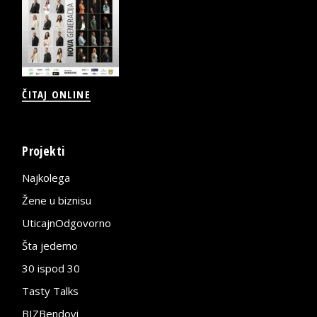
ČITAJ ONLINE
Projekti
Najkolega
Žene u biznisu
UticajnOdgovorno
Šta jedemo
30 ispod 30
Tasty Talks
BIZBendovi