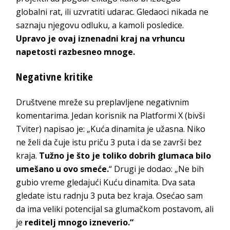
globalni rat, ili uzvratiti udarac. Gledaoci nikada ne
saznaju njegovu odluku, a kamoli posledice.
Upravo je ovaj iznenadni kraj na vrhuncu
napetosti razbesneo mnoge.
Negativne kritike
Društvene mreže su preplavljene negativnim
komentarima. Jedan korisnik na Platformi X (bivši
Tviter) napisao je: „Kuća dinamita je užasna. Niko
ne želi da čuje istu priču 3 puta i da se završi bez
kraja.
Tužno je što je toliko dobrih glumaca bilo
umešano u ovo smeće.
“ Drugi je dodao: „Ne bih
gubio vreme gledajući Kuću dinamita. Dva sata
gledate istu radnju 3 puta bez kraja. Osećao sam
da ima veliki potencijal sa glumačkom postavom, ali
je
reditelj mnogo izneverio.“