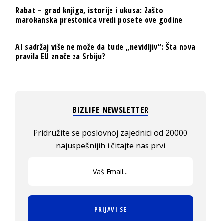
Rabat – grad knjiga, istorije i ukusa: Zašto
marokanska prestonica vredi posete ove godine
AI sadržaj više ne može da bude „nevidljiv“: Šta nova
pravila EU znače za Srbiju?
BIZLIFE NEWSLETTER
Pridružite se poslovnoj zajednici od 20000
najuspešnijih i čitajte nas prvi
PRIJAVI SE