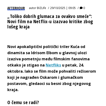
AFTERHOUR
autor
BIZLife
29/10/2025 | 09:05
0
„Toliko dobrih glumaca za ovakvo smeće“:
Novi film na Netflix-u izazvao kritike zbog
lošeg kraja
Novi apokaliptični politički triler Kuća od
dinamita sa Idrisom Elbom u glavnoj ulozi
izaziva pometnju među filmskim fanovima
otkako je stigao na
Netfliks
u petak, 24.
oktobra. Iako se film može pohvaliti režiserom
koji je nagrađen Oskarom i glumačkom
postavom, gledaoci su besni zbog njegovog
kraja.
O čemu se radi?