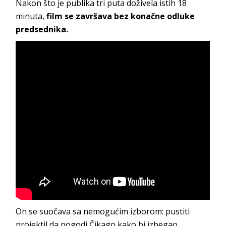
Nakon što je publika tri puta doživela istih 18
minuta,
film se završava bez konačne odluke
predsednika.
On se suočava sa nemogućim izborom: pustiti
projektil da pogodi Čikago kako bi izbegao