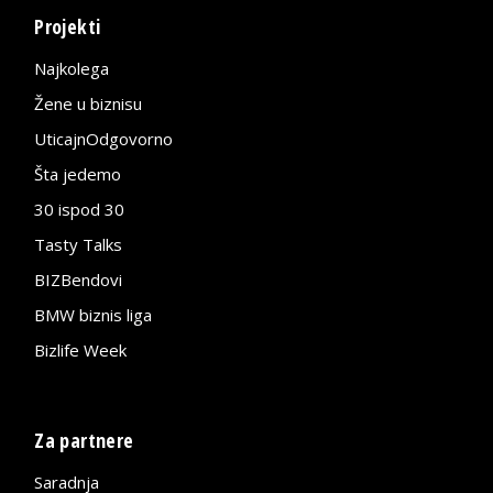
Projekti
Najkolega
Žene u biznisu
UticajnOdgovorno
Šta jedemo
30 ispod 30
Tasty Talks
BIZBendovi
BMW biznis liga
Bizlife Week
Za partnere
Saradnja