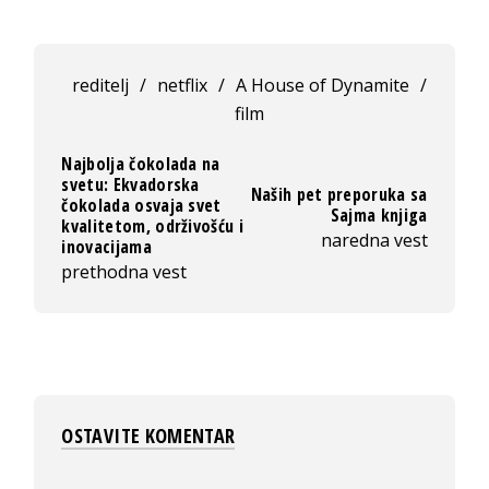
reditelj
/
netflix
/
A House of Dynamite
/
film
Najbolja čokolada na
svetu: Ekvadorska
Naših pet preporuka sa
čokolada osvaja svet
Sajma knjiga
kvalitetom, održivošću i
naredna vest
inovacijama
prethodna vest
OSTAVITE KOMENTAR