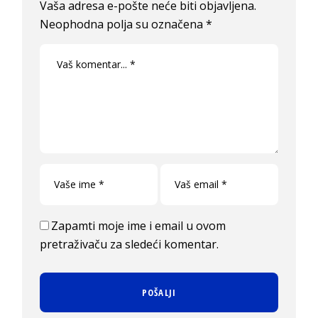
Vaša adresa e-pošte neće biti objavljena.
Neophodna polja su označena
*
Zapamti moje ime i email u ovom
pretraživaču za sledeći komentar.