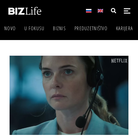
NOVO
U FOKUSU
BIZNIS
PREDUZETNIŠTVO
KARIJERA