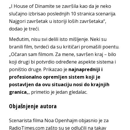
„I House of Dinamite se završila kao da je neko
slučajno izbrisao poslednjih 10 stranica scenarija.
Najgori završetak u istoriji loših završetaka“,
dodao je treći.
Međutim, nisu svi delili isto mišljenje. Neki su
branili film, tvrdeći da su kritičari promašili poentu.
„Očaran sam filmom. Za mene, savršen kraj – bilo
koji drugi bi potvrdio određene aspekte sistema i
poništio druge. Prikazao je
najnapredniji i
profesionalno opremljen sistem koji je
postavljen da ovu situaciju nosi do krajnjih
granica
„, primetio je jedan gledalac.
Objašnjenje autora
Scenarista filma Noa Openhajm objasnio je za
RadioTimes.com zašto su se odlučili na takav