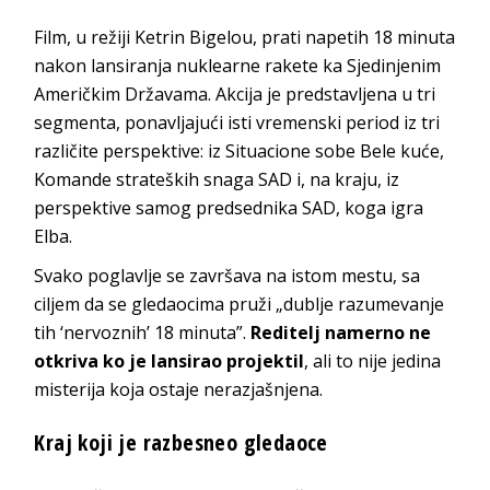
Film, u režiji Ketrin Bigelou, prati napetih 18 minuta
nakon lansiranja nuklearne rakete ka Sjedinjenim
Američkim Državama. Akcija je predstavljena u tri
segmenta, ponavljajući isti vremenski period iz tri
različite perspektive: iz Situacione sobe Bele kuće,
Komande strateških snaga SAD i, na kraju, iz
perspektive samog predsednika SAD, koga igra
Elba.
Svako poglavlje se završava na istom mestu, sa
ciljem da se gledaocima pruži „dublje razumevanje
tih ‘nervoznih’ 18 minuta”.
Reditelj namerno ne
otkriva ko je lansirao projektil
, ali to nije jedina
misterija koja ostaje nerazjašnjena.
Kraj koji je razbesneo gledaoce