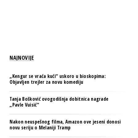
NAJNOVIJE
„Kengur se vraća kući“ uskoro u bioskopima:
Objavljen trejler za novu komediju
Tanja Bošković ovogodišnja dobitnica nagrade
„Pavle Vuisić“
Nakon neuspešnog filma, Amazon ove jeseni donosi
novu seriju o Melaniji Tramp