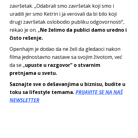
završetak. „Odabrali smo završetak koji smo i
uradili jer smo Ketrin i ja verovali da bi bilo koji
drugi završetak oslobodio publiku odgovornosti“,
rekao je on. „
Ne želimo da publici damo uredno i
čisto rešenje.
Openhajm je dodao da ne želi da gledaoci nakon
filma jednostavno nastave sa svojim životom, već
da se „
upuste u razgovor” o stvarnim
pretnjama u svetu.
Saznajte sve o dešavanjima u biznisu, budite u
toku sa lifestyle temama.
PRIJAVITE SE NA NAŠ
NEWSLETTER