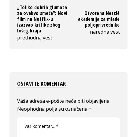
„Toliko dobrih glumaca
za ovakvo smeće“: Novi
Otvorena Nestlé
film na Netflix-u
akademija za mlade
izazvao kritike zbog
poljoprivrednike
lošeg kraja
naredna vest
prethodna vest
OSTAVITE KOMENTAR
Vaša adresa e-pošte neće biti objavljena.
Neophodna polja su označena
*