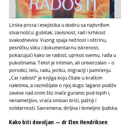
Lirska proza i esejistika u dodiru sa najtvrđom
stvarnošću: gubitak, zavisnost, rad i krhkost
svakodnevice. Vuong spaja nežnost i oštrinu,
pesničku sliku i dokumentarnu iskrenost,
pokazujući kako se radost, uprkos svemu, rađa u
pukotinama. Tekst je intiman, ali univerzalan – o
porodici, telu, radu, jeziku, migraciji i pamćenju.
„Car radosti“ je knjiga koju čitate u kratkim
naletima, a razmišljate o njoj dugo: lagano podiže
zavese nad onim što inače guramo pod tepih i,
nenametljivo, vraća smisao brizi, pažnji i
solidarnosti. Savremena, dirljiva i temeljno ljudska.
Kako biti dovoljan — dr Elen Hendriksen