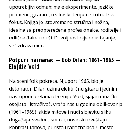
upotrebljivi odmah: male eksperimente, jezičke
promene, granice, realne kriterijume i rituale za
fokus. Knjiga je istovremeno stručna i nežna,
idealna za preopterećene profesionalce, roditelje i
odlične đake u duši. Dovoljnost nije odustajanje,
već zdrava mera.
Potpuni neznanac — Bob Dilan: 1961–1965 —
Elajdža Vold
Na sceni folk pokreta, Njuport 1965. bio je
detonator: Dilan uzima električnu gitaru i jednim
nastupom prelamа deceniju. Vold, sjajan muzički
esejista i istraživač, vraća nas u godine oblikovanja
(1961–1965), skida mitove i nudi slojevitu sliku
događaja: svedoci, snimci, novinski izveštaji i
kontrast fanova, purista i radoznalaca. Umesto