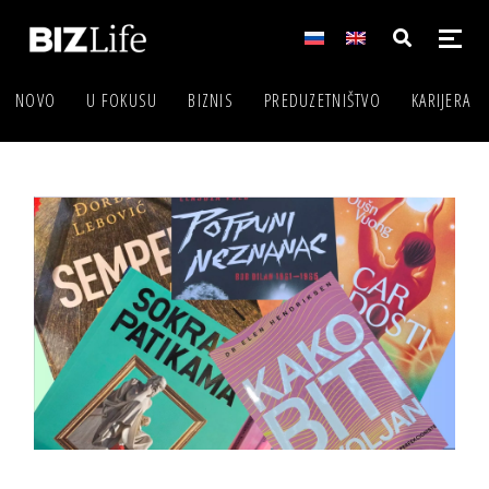
NOVO
U FOKUSU
BIZNIS
PREDUZETNIŠTVO
KARIJERA