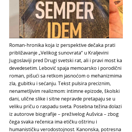
Roman-hronika koja iz perspektive dečaka prati
približavanje „Velikog sunovrata“ u Kraljevini
Jugoslaviji pred Drugi svetski rat, ali i pravi most ka
devedesetim. Lebović spaja memoarsko i porodični
roman, pišući sa retkom jasnoćom o mehanizmima
zla, gubitku i sećanju. Tekst pulsira preciznim,
nenametljivim realizmom: intimne epizode, školski
dani, ulične slike i sitne nepravde pretapaju se u
veliku priču o raspadu sveta. Posebna težina dolazi
iz autorove biografije – preživelog Aušvica – zbog
čega svaka rečenica ima etičku oštrinu i
humanističku verodostojnost. Kanonska, potresna