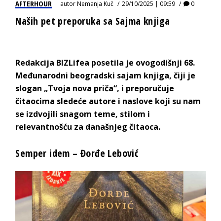
AFTERHOUR
autor
Nemanja Kuč
29/10/2025 | 09:59
0
Naših pet preporuka sa Sajma knjiga
Redakcija BIZLifea posetila je ovogodišnji 68.
Međunarodni beogradski sajam knjiga, čiji je
slogan „Tvoja nova priča“, i preporučuje
čitaocima sledeće autore i naslove koji su nam
se izdvojili snagom teme, stilom i
relevantnošću za današnjeg čitaoca.
Semper idem – Đorđe Lebović