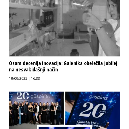
Osam decenija inovacija: Galenika obeležila jubilej
na nesvakidašnji način
19/09/2025 | 16:33