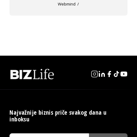
Webmind
Najvažnije biznis priče svakog dana u
inboksu