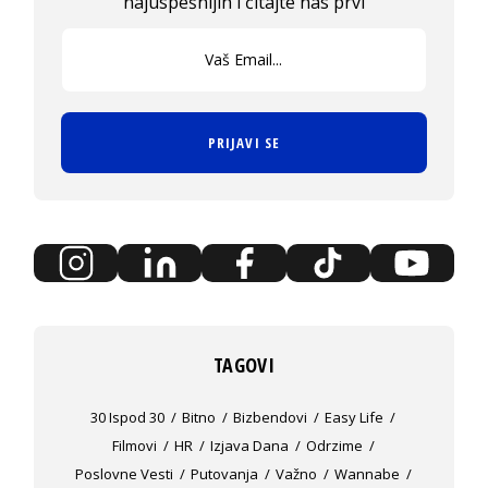
najuspešnijih i čitajte nas prvi
PRIJAVI SE
TAGOVI
30 Ispod 30
Bitno
Bizbendovi
Easy Life
Filmovi
HR
Izjava Dana
Odrzime
Poslovne Vesti
Putovanja
Važno
Wannabe