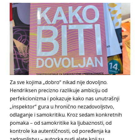
Za sve kojima „dobro“ nikad nije dovoljno.
Hendriksen precizno razlikuje ambiciju od
perfekcionizma i pokazuje kako nas unutrašnji
„inspektor“ gura u hronično nezadovoljstvo,
odlaganje i samokritiku. Kroz sedam konkretnih
pomaka – od samokritike ka ljubaznosti, od
kontrole ka autentičnosti, od poređenja ka
zadovoljstvu – autorka nudi alate koji su