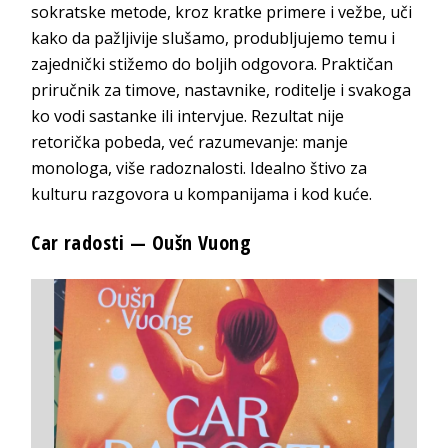
sokratske metode, kroz kratke primere i vežbe, uči
kako da pažljivije slušamo, produbljujemo temu i
zajednički stižemo do boljih odgovora. Praktičan
priručnik za timove, nastavnike, roditelje i svakoga
ko vodi sastanke ili intervjue. Rezultat nije
retorička pobeda, već razumevanje: manje
monologa, više radoznalosti. Idealno štivo za
kulturu razgovora u kompanijama i kod kuće.
Car radosti — Oušn Vuong