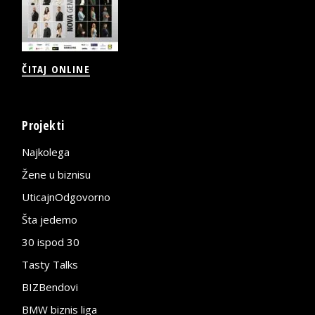
ČITAJ ONLINE
Projekti
Najkolega
Žene u biznisu
UticajnOdgovorno
Šta jedemo
30 ispod 30
Tasty Talks
BIZBendovi
BMW biznis liga