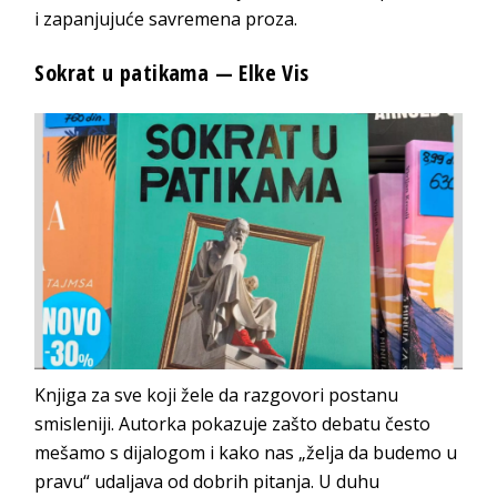
i zapanjujuće savremena proza.
Sokrat u patikama — Elke Vis
Knjiga za sve koji žele da razgovori postanu
smisleniji. Autorka pokazuje zašto debatu često
mešamo s dijalogom i kako nas „želja da budemo u
pravu“ udaljava od dobrih pitanja. U duhu