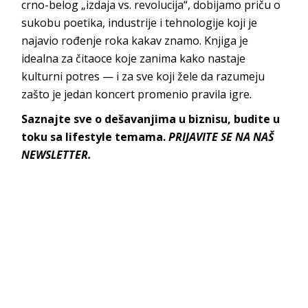
crno-belog „izdaja vs. revolucija“, dobijamo priču o
sukobu poetika, industrije i tehnologije koji je
najavio rođenje roka kakav znamo. Knjiga je
idealna za čitaoce koje zanima kako nastaje
kulturni potres — i za sve koji žele da razumeju
zašto je jedan koncert promenio pravila igre.
Saznajte sve o dešavanjima u biznisu, budite u
toku sa lifestyle temama.
PRIJAVITE SE NA NAŠ
NEWSLETTER.