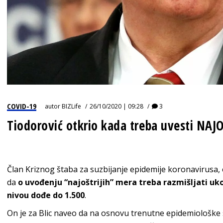
COVID-19
autor
BIZLife
26/10/2020 | 09:28
3
Tiodorović otkrio kada treba uvesti NA
Član Kriznog štaba za suzbijanje epidemije koronavirusa,
da
o uvođenju “najoštrijih” mera treba razmišljati uk
nivou dođe do 1.500
.
On je za Blic naveo da na osnovu trenutne epidemiološke sit