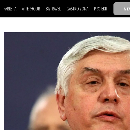
KARIJERA
AFTERHOUR
BIZTRAVEL
GASTRO ZONA
PROJEKTI
NE
POSAO
FILM I SCENA
NAJKOLEGA
LJUDI (HR)
KNJIGE
TASTY TALKS
POSAO
FILM I SCENA
NAJKOLEGA
JE
MOJ UGAO
AUTO SVET
30 ISPOD 30
LJUDI (HR)
KNJIGE
TASTY TALKS
USAVRŠAVANJE
STIL
BACK TO OFFIC
JE
MOJ UGAO
AUTO SVET
30 ISPOD 30
KNOW-HOW
WELLBEING
BIZBENDOVI
USAVRŠAVANJE
STIL
BACK TO OFFIC
BIZKOLEGIJUM
KNOW-HOW
WELLBEING
BIZBENDOVI
BMW BIZNIS LIG
BIZKOLEGIJUM
BIZLIFE WEEK
BMW BIZNIS LIG
IZJAVA GODINE
BIZLIFE WEEK
IZJAVA GODINE