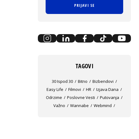
PRIJAVI SE
TAGOVI
30 Ispod 30
Bitno
Bizbendovi
Easy Life
Filmovi
HR
Izjava Dana
Odrzime
Poslovne Vesti
Putovanja
Važno
Wannabe
Webmind