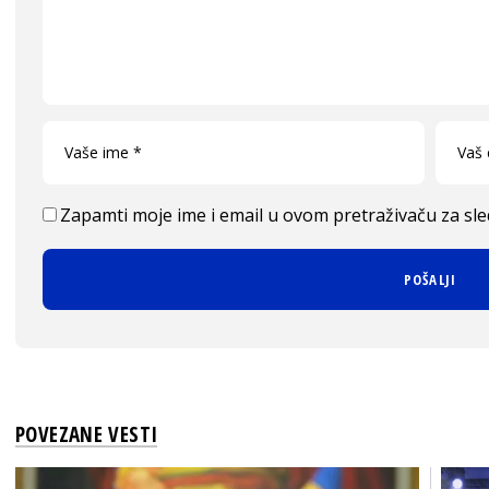
Zapamti moje ime i email u ovom pretraživaču za sl
POVEZANE VESTI