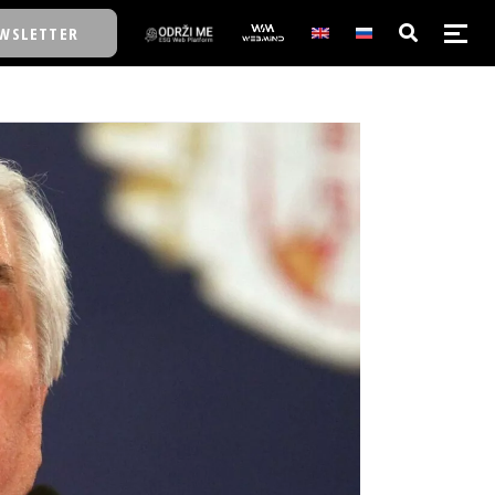
WSLETTER
E/SCHOOL
E/SCHOOL
A
A