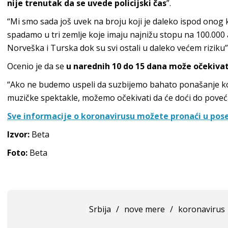
nije trenutak da se uvede policijski čas
”.
“Mi smo sada još uvek na broju koji je daleko ispod onog ko
spadamo u tri zemlje koje imaju najnižu stopu na 100.000 ak
Norveška i Turska dok su svi ostali u daleko većem riziku”
Ocenio je da se
u narednih 10 do 15 dana može očekivati
“Ako ne budemo uspeli da suzbijemo bahato ponašanje koj
muzičke spektakle, možemo očekivati da će doći do poveća
Sve informacije o koronavirusu možete pronaći u pose
Izvor:
Beta
Foto:
Beta
Srbija
/
nove mere
/
koronavirus