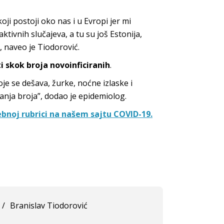
ji postoji oko nas i u Evropi jer mi
tivnih slučajeva, a tu su još Estonija,
, naveo je Tiodorović.
 skok broja novoinficiranih
.
e se dešava, žurke, noćne izlaske i
nja broja”, dodao je epidemiolog.
bnoj rubrici na našem sajtu COVID-19.
/
Branislav Tiodorović