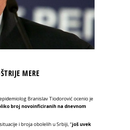
JOŠTRIJE MERE
 epidemiolog Branislav Tiodorović ocenio je
oliko broj novoinficiranih na dnevnom
uacije i broja obolelih u Srbiji, “
još uvek