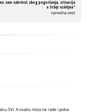
no sam zabrinut zbog pogoršanja, situacija
u Srbiji ozbiljna“
naredna vest
cu-SVI. A ovako nista ne rade i jedva