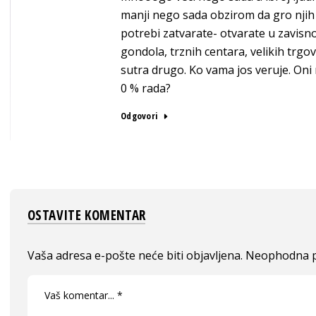
manji nego sada obzirom da gro njih 
potrebi zatvarate- otvarate u zavisnos
gondola, trznih centara, velikih trgo
sutra drugo. Ko vama jos veruje. Oni
0 % rada?
Odgovori
OSTAVITE KOMENTAR
Vaša adresa e-pošte neće biti objavljena.
Neophodna p