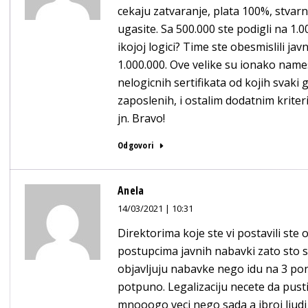
cekaju zatvaranje, plata 100%, stva
ugasite. Sa 500.000 ste podigli na 1
ikojoj logici? Time ste obesmislili ja
1.000.000. Ove velike su ionako nam
nelogicnih sertifikata od kojih svaki 
zaposlenih, i ostalim dodatnim krite
jn. Bravo!
Odgovori
Anela
14/03/2021 | 10:31
Direktorima koje ste vi postavili ste
postupcima javnih nabavki zato sto 
objavljuju nabavke nego idu na 3 pon
potpuno. Legalizaciju necete da pusti
mnooogo veci nego sada a ibroj ljudi