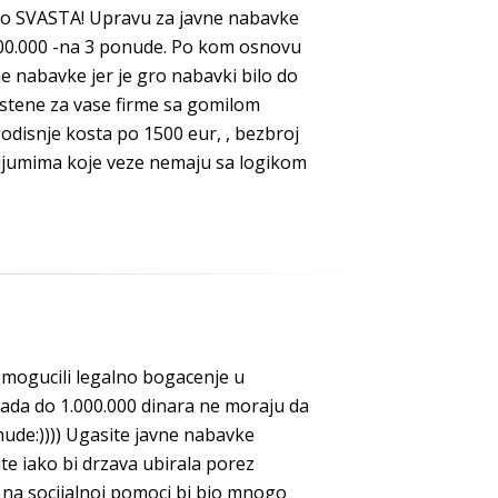
rno SVASTA! Upravu za javne nabavke
.000.000 -na 3 ponude. Po kom osnovu
vne nabavke jer je gro nabavki bilo do
estene za vase firme sa gomilom
godisnje kosta po 1500 eur, , bezbroj
rijumima koje veze nemaju sa logikom
 omogucili legalno bogacenje u
sada do 1.000.000 dinara ne moraju da
ude:)))) Ugasite javne nabavke
te iako bi drzava ubirala porez
 na socijalnoj pomoci bi bio mnogo