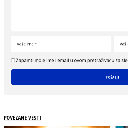
Zapamti moje ime i email u ovom pretraživaču za sl
POVEZANE VESTI