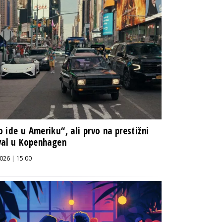
 ide u Ameriku“, ali prvo na prestižni
val u Kopenhagen
026 | 15:00