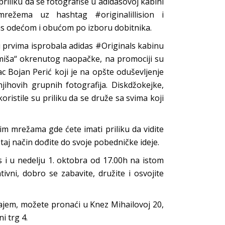
riliku da se fotografiše u adidasovoj kabini
mrežema uz hashtag #originalillision i
das odećom i obućom po izboru dobitnika.
 prvima isprobala adidas #Originals kabinu
og miša“ okrenutog naopačke, na promociji su
c Bojan Perić koji je na opšte oduševljenje
ihovih grupnih fotografija. Diskdžokejke,
oristile su priliku da se druže sa svima koji
m mrežama gde ćete imati priliku da vidite
 taj način dođite do svoje pobedničke ideje.
s i u nedelju 1. oktobra od 17.00h na istom
tivni, dobro se zabavite, družite i osvojite
jem, možete pronaći u Knez Mihailovoj 20,
i trg 4.