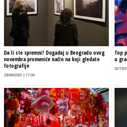
Da li ste spremni? Događaj u Beogradu ovog
Top p
novembra promeniće način na koji gledate
u gr
fotografije
02/10/2
29/09/2025 | 17:00