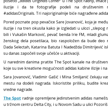
posetio „
adidas Originals Corner“
u The Spot radnji, imaće p
iluzije i da te fotografije podeli na društvenim 
#adidasOriginals. Tri najoriginalnije biće nagrađene adi
Pored poznate pop pevačice Sare Jovanović, koja je među
iluzije i na tren okusila kako je izgledati u ulozi „slep
bili i Vukašin Marković, pevač benda Irie FM, mladi gluma
ženskog dela posetilaca, bio raspoložen da bude deo nj
Dada Selectah, Katarina Batuta I Nadedžda Dimitrijević isk
su danas započeli svoje učešće u aktivaciji.
U narednim danima pratite The Spot kanale na društveni
koje su sve kreativne mogućnosti adidas kabine ilizije i na
Sara Jovanović, Vladimir Gašić i Mina Smiljanić čekaju va
mestu na dodeli nagrada. Iskoristite priliku, budite krea
vredne nagrade.
The Spot
radnje opremljene jedinstvenim adidas namešta
u tržnom centru Delta City, i u Novom Sadu u ulici Pozorišn