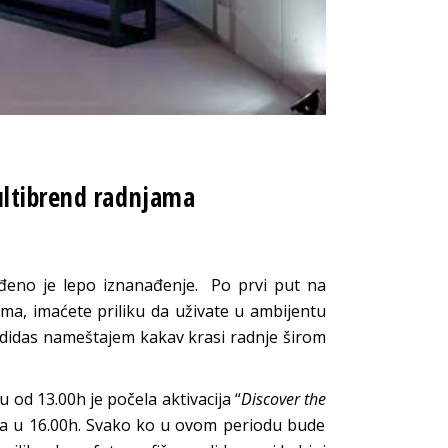
ultibrend radnjama
eđeno je lepo iznanađenje. Po prvi put na
a, imaćete priliku da uživate u ambijentu
adidas nameštajem kakav krasi radnje širom
u od 13.00h je počela aktivacija “
D
iscover the
bra u 16.00h. Svako ko u ovom periodu bude