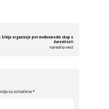
 Srbija organizuje prvi međunarodni skup o
darovitosti
naredna vest
olja su označena
*