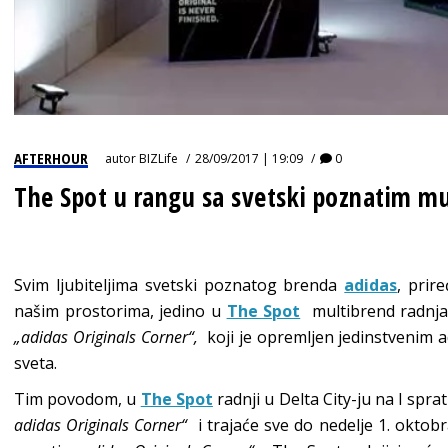
AFTERHOUR
autor
BIZLife
28/09/2017 | 19:09
0
The Spot u rangu sa svetski poznatim m
Svim ljubiteljima svetski poznatog brenda
adidas
, prir
našim prostorima, jedino u
The Spot
multibrend radnjam
„adidas Originals Corner“,
koji je opremljen jedinstvenim 
sveta.
Tim povodom, u
The Spot
radnji u Delta City-ju na I sprat
a
didas
Originals Corner
“
i trajaće sve do nedelje 1. okto