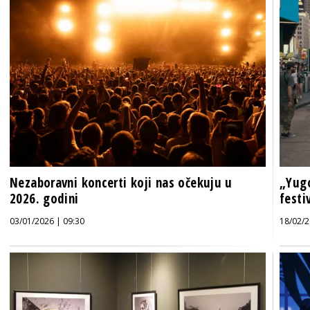
Nezaboravni koncerti koji nas očekuju u
„Yugo
2026. godini
festi
03/01/2026 | 09:30
18/02/2