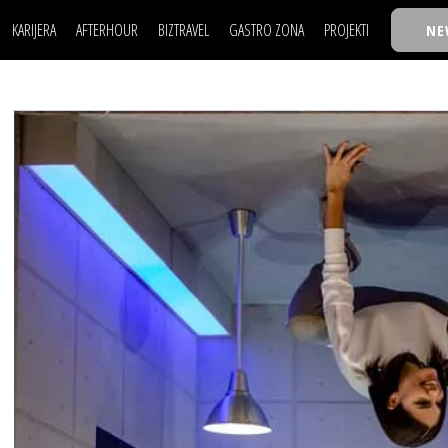
KARIJERA
AFTERHOUR
BIZTRAVEL
GASTRO ZONA
PROJEKTI
NE
POSAO
FILM I SCENA
NAJKOLEGA
LJUDI (HR)
KNJIGE
TASTY TALKS
POSAO
FILM I SCENA
NAJKOLEGA
JE
MOJ UGAO
AUTO SVET
30 ISPOD 30
LJUDI (HR)
KNJIGE
TASTY TALKS
USAVRŠAVANJE
STIL
BACK TO OFFIC
JE
MOJ UGAO
AUTO SVET
30 ISPOD 30
KNOW-HOW
WELLBEING
BIZBENDOVI
USAVRŠAVANJE
STIL
BACK TO OFFIC
BIZKOLEGIJUM
KNOW-HOW
WELLBEING
BIZBENDOVI
BMW BIZNIS LIG
BIZKOLEGIJUM
BIZLIFE WEEK
BMW BIZNIS LIG
IZJAVA GODINE
BIZLIFE WEEK
IZJAVA GODINE