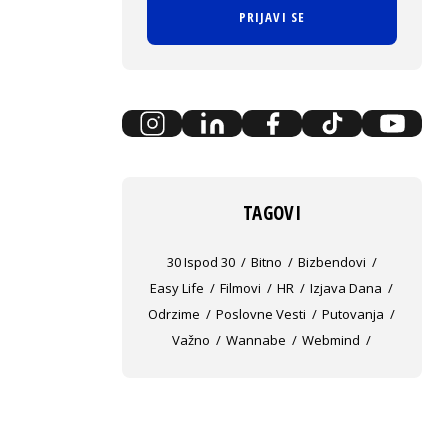
PRIJAVI SE
TAGOVI
30 Ispod 30
Bitno
Bizbendovi
Easy Life
Filmovi
HR
Izjava Dana
Odrzime
Poslovne Vesti
Putovanja
Važno
Wannabe
Webmind