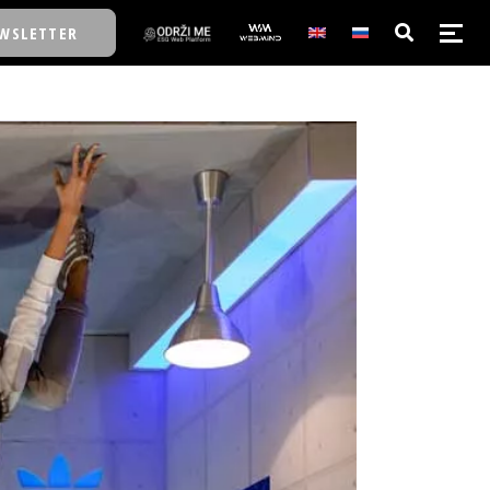
WSLETTER
E/SCHOOL
E/SCHOOL
A
A