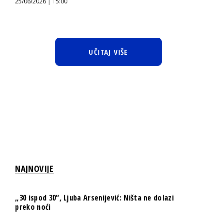
25/06/2026 | 15:00
UČITAJ VIŠE
NAJNOVIJE
„30 ispod 30“, Ljuba Arsenijević: Ništa ne dolazi
preko noći