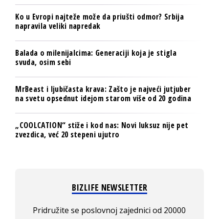
Ko u Evropi najteže može da priušti odmor? Srbija
napravila veliki napredak
Balada o milenijalcima: Generaciji koja je stigla
svuda, osim sebi
MrBeast i ljubičasta krava: Zašto je najveći jutjuber
na svetu opsednut idejom starom više od 20 godina
„COOLCATION“ stiže i kod nas: Novi luksuz nije pet
zvezdica, već 20 stepeni ujutro
BIZLIFE NEWSLETTER
Pridružite se poslovnoj zajednici od 20000