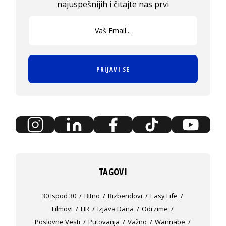
najuspešnijih i čitajte nas prvi
PRIJAVI SE
TAGOVI
30 Ispod 30
Bitno
Bizbendovi
Easy Life
Filmovi
HR
Izjava Dana
Odrzime
Poslovne Vesti
Putovanja
Važno
Wannabe