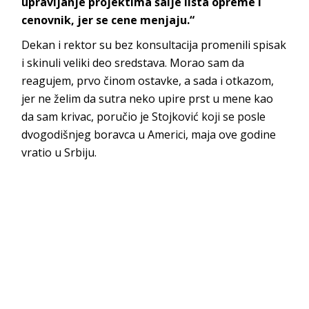
upravljanje projektima šalje lista opreme i
cenovnik, jer se cene menjaju.“
Dekan i rektor su bez konsultacija promenili spisak
i skinuli veliki deo sredstava. Morao sam da
reagujem, prvo činom ostavke, a sada i otkazom,
jer ne želim da sutra neko upire prst u mene kao
da sam krivac, poručio je Stojković koji se posle
dvogodišnjeg boravca u Americi, maja ove godine
vratio u Srbiju.