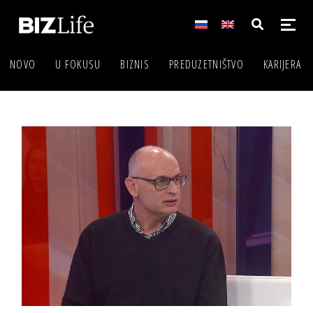
NOVO
U FOKUSU
BIZNIS
PREDUZETNIŠTVO
KARIJERA