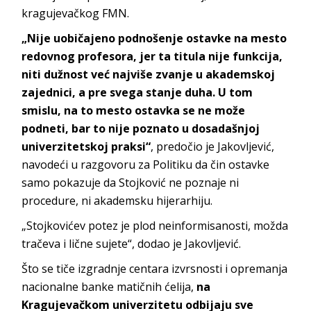
kragujevačkog FMN.
„Nije uobičajeno podnošenje ostavke na mesto
redovnog profesora, jer ta titula nije funkcija,
niti dužnost već najviše zvanje u akademskoj
zajednici, a pre svega stanje duha. U tom
smislu, na to mesto ostavka se ne može
podneti, bar to nije poznato u dosadašnjoj
univerzitetskoj praksi“
, predočio je Jakovljević,
navodeći u razgovoru za Politiku da čin ostavke
samo pokazuje da Stojković ne poznaje ni
procedure, ni akademsku hijerarhiju.
„Stojkovićev potez je plod neinformisanosti, možda
tračeva i lične sujete“, dodao je Jakovljević.
Što se tiče izgradnje centara izvrsnosti i opremanja
nacionalne banke matičnih ćelija,
na
Kragujevačkom univerzitetu odbijaju sve