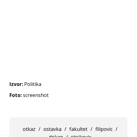
Izvor:
Politika
Foto:
screenshot
otkaz
/
ostavka
/
fakultet
/
filipovic
/
dekan
/
stojkovic