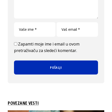
Zapamti moje ime i email u ovom
pretraživaču za sledeći komentar.
POVEZANE VESTI