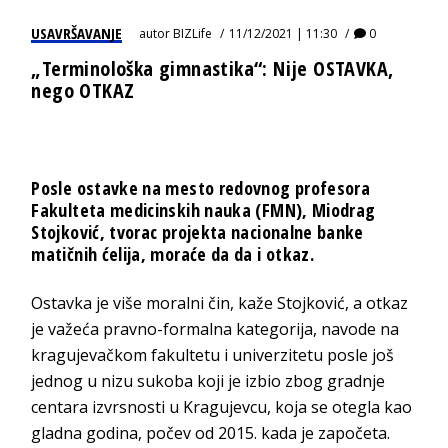
USAVRŠAVANJE
autor
BIZLife
11/12/2021 | 11:30
0
„Terminološka gimnastika“: Nije OSTAVKA,
nego OTKAZ
Posle
ostavke na mesto redovnog profesora
Fakulteta medicinskih nauka (FMN)
, Miodrag
Stojković, tvorac projekta nacionalne banke
matičnih ćelija, moraće da da i otkaz.
Ostavka je više moralni čin, kaže Stojković, a otkaz
je važeća pravno-formalna kategorija, navode na
kragujevačkom fakultetu i univerzitetu posle još
jednog u nizu sukoba koji je izbio zbog gradnje
centara izvrsnosti u Kragujevcu, koja se otegla kao
gladna godina, počev od 2015. kada je započeta.