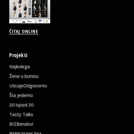
ČITAJ ONLINE
Projekti
Najkolega
Žene u biznisu
UticajnOdgovorno
Šta jedemo
30 ispod 30
Tasty Talks
BIZBendovi
BMW biznis liga