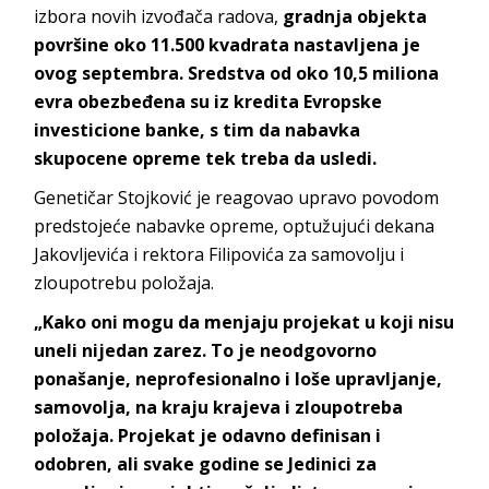
izbora novih izvođača radova,
gradnja objekta
površine oko 11.500 kvadrata nastavljena je
ovog septembra. Sredstva od oko 10,5 miliona
evra obezbeđena su iz kredita Evropske
investicione banke, s tim da nabavka
skupocene opreme tek treba da usledi.
Genetičar Stojković je reagovao upravo povodom
predstojeće nabavke opreme, optužujući dekana
Jakovljevića i rektora Filipovića za samovolju i
zloupotrebu položaja.
„Kako oni mogu da menjaju projekat u koji nisu
uneli nijedan zarez. To je neodgovorno
ponašanje, neprofesionalno i loše upravljanje,
samovolja, na kraju krajeva i zloupotreba
položaja. Projekat je odavno definisan i
odobren, ali svake godine se Jedinici za