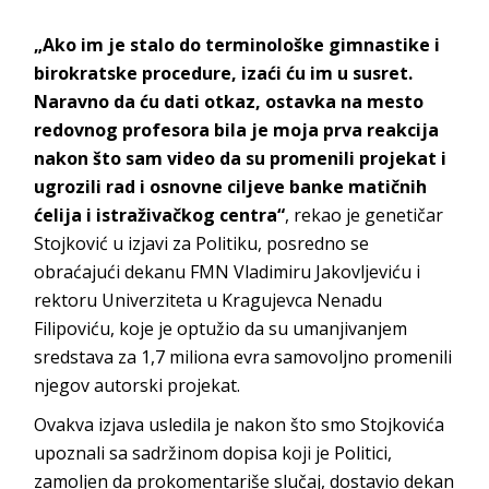
„Ako im je stalo do terminološke gimnastike i
birokratske procedure, izaći ću im u susret.
Naravno da ću dati otkaz, ostavka na mesto
redovnog profesora bila je moja prva reakcija
nakon što sam video da su promenili projekat i
ugrozili rad i osnovne ciljeve banke matičnih
ćelija i istraživačkog centra“
, rekao je genetičar
Stojković u izjavi za Politiku, posredno se
obraćajući dekanu FMN Vladimiru Jakovljeviću i
rektoru Univerziteta u Kragujevca Nenadu
Filipoviću, koje je optužio da su umanjivanjem
sredstava za 1,7 miliona evra samovoljno promenili
njegov autorski projekat.
Ovakva izjava usledila je nakon što smo Stojkovića
upoznali sa sadržinom dopisa koji je Politici,
zamoljen da prokomentariše slučaj, dostavio dekan