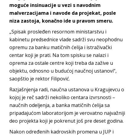
moguće insinuacije u vezi s navodnim
malverzacijama i navode da projekat, posle
niza zastoja, konačno ide u pravom smeru.
„Spisak prosleđen resornom ministarstvu i
kabinetu predsednice vlade sadrži svu neophodnu
opremu za banku matičnih ćelija i istraživački
centar koji je prati. Na tom spisku se nalazi i
oprema za ostale centre koji treba da zažive u
objektu, odnosno u budućoj naučnoj ustanovi“,
saopštio je rektor Filipović.
Razjašnjenja radi, naučna ustanova u Kragujevcu o
kojoj je reč sadrži nekoliko centara izvrsnosti –
naučnih odeljenja, a banka matičnih ćelija sa
pripadajućom laboratorijom je verovatno najvažniji
deo projekta koji je pokrenut još pre deset godina.
Nakon određenih kadrovskih promena u JUP i