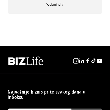
Webmind
Najvažnije biznis priče svakog dana u
inboksu