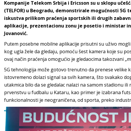
Kompanije Telekom Srbija i Ericsson su u sklopu uč
(TELFOR) u Beogradu, demonstrirale mogućnosti 5G t
iskustva prilikom praćenja sportskih ili drugih zabav
aplikacije, prezentacionu zonu je posetio i ministar 
Jovanović.
Putem posebne mobilne aplikacije prisutni su uživo mogli da
kog ugla žele da gledaju, pomoću šest kamera koje su pos
ovaj način praćenja omogućio je gledaocima takozvani „
m
5G tehnologija može gotovo trenutno da prenese velike ko
istovremeno dolazi signal sa svih kamera, što svakako d
utakmica bilo da se gledalac nalazi na samom stadionu il
prvenstvu u fudbalu u Kataru, kao primer je izabrana futs
funkcionalnosti je neograničena, od sporta, preko industr