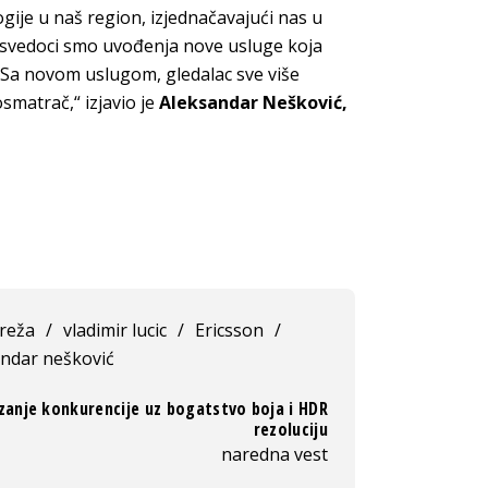
gije u naš region, izjednačavajući nas u
 svedoci smo uvođenja nove usluge koja
. Sa novom uslugom, gledalac sve više
smatrač,“ izjavio je
Aleksandar Nešković,
reža
/
vladimir lucic
/
Ericsson
/
andar nešković
zanje konkurencije uz bogatstvo boja i HDR
rezoluciju
naredna vest