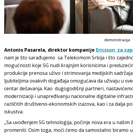
demonstracija
Antonio Pasarela, direktor kompanije
Ericsson za za
nam je što sarađujemo sa Telekomom Srbija i što zaje
mogućnosti koje 5G nudi krajnjim korisnicima i preduzeć
produkcije prenosa uživo i strimovanja medijskih sadržaja 
ljubiteljima ovakvih događaja omogućava da uživaju u sve
centar dešavanja. Kao dugogodišnji partneri, nastaviće
modernizaciji i unapređivanju nacionalne digitalne infrast
različitih društveno-ekonomskih izazova, kao i za dalja p
iskustva.
„Sa uvođenjem 5G tehnologija, počinje nova era u našim ž
promeniti. Osim toga, moći ćemo da samostalno biramo 