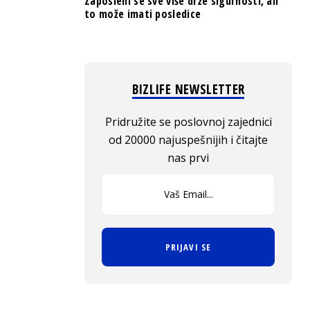
Zaposleni se sve više drže sigurnosti, ali
to može imati posledice
BIZLIFE NEWSLETTER
Pridružite se poslovnoj zajednici
od 20000 najuspešnijih i čitajte
nas prvi
PRIJAVI SE