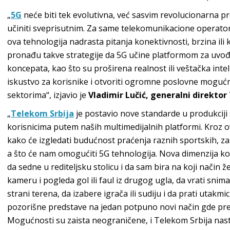
„
5G
neće biti tek evolutivna, već sasvim revolucionarna p
učiniti sveprisutnim. Za same telekomunikacione operator
ova tehnologija nadrasta pitanja konektivnosti, brzina ili
pronađu takve strategije da 5G učine platformom za uvođe
koncepata, kao što su proširena realnost ili veštačka inte
iskustvo za korisnike i otvoriti ogromne poslovne mogućn
sektorima“, izjavio je
Vladimir Lučić, generalni direkto
„
Telekom Srbija
je postavio nove standarde u produkciji
korisnicima putem naših multimedijalnih platformi. Kroz
kako će izgledati budućnost praćenja raznih sportskih, za
a što će nam omogućiti 5G tehnologija. Nova dimenzija ko
da sedne u rediteljsku stolicu i da sam bira na koji način ž
kameru i pogleda gol ili faul iz drugog ugla, da vrati sni
strani terena, da izabere igrača ili sudiju i da prati utakm
pozorišne predstave na jedan potpuno novi način gde preds
Mogućnosti su zaista neograničene, i Telekom Srbija nast