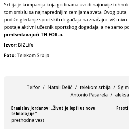
Srbija je kompanija koja godinama uvodi najnovije tehnolo
tom smislu sa najnaprednijim zemljama sveta. Ovog puta,
podiže gledanje sportskih događaja na značajno viši nivo
postaje aktivni učesnik sportskog događaja, a ne samo po
predsedavajući TELFOR-a.
Izvor:
BIZLife
Foto:
Telekom Srbija
Telfor
/
Natali Delić
/
telekom srbija
/
5g m
Antonio Pasarela
/
aleks
Branislav Jordanov: „Život je lepši uz nove
Presti
tehnologije“
prethodna vest