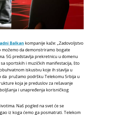
padni Balkan
kompanije kaže: „Zadovoljstvo
dno možemo da demonstriramo bogate
ima. 5G predstavlja prekretnicu u domenu
sa sportskih i muzičkih manifestacija, što
obuhvatnom iskustvu koje ih stavlja u
mo da pružamo podršku Telekomu Srbija u
rukture koja je preduslov za rešavanje
oboljšanja i unapređenja korisničkog
ivotima. Naš pogled na svet će se
ugao iz koga ćemo ga posmatrati. Telekom