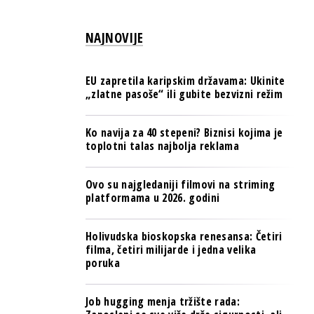
PULS REGIONA
NAJNOVIJE
NOVO NA RAFU
EU zapretila karipskim državama: Ukinite
„zlatne pasoše“ ili gubite bezvizni režim
Ko navija za 40 stepeni? Biznisi kojima je
toplotni talas najbolja reklama
Ovo su najgledaniji filmovi na striming
platformama u 2026. godini
Holivudska bioskopska renesansa: Četiri
filma, četiri milijarde i jedna velika
poruka
Job hugging menja tržište rada: