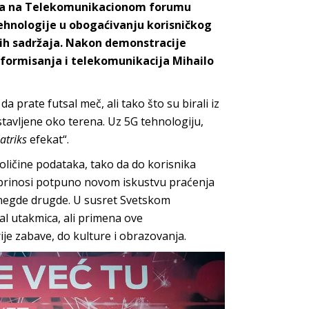
ešća na Telekomunikacionom forumu
ehnologije u obogaćivanju korisničkog
nih sadržaja. Nakon demonstracije
informisanja i telekomunikacija Mihailo
 prate futsal meč, ali tako što su birali iz
tavljene oko terena. Uz 5G tehnologiju,
atriks
efekat“.
ličine podataka, tako da do korisnika
oprinosi potpuno novom iskustvu praćenja
i negde drugde. U susret Svetskom
al utakmica, ali primena ove
ije zabave, do kulture i obrazovanja.