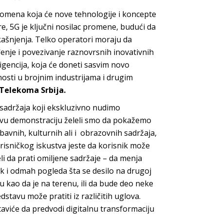
romena koja će nove tehnologije i koncepte
e, 5G je ključni nosilac promene, budući da
 kašnjenja. Telko operatori moraju da
nje i povezivanje raznovrsnih inovativnih
ligencija, koja će doneti sasvim novo
osti u brojnim industrijama i drugim
r Telekoma Srbija.
 sadržaja koji ekskluzivno nudimo
 ovu demonstraciju želeli smo da pokažemo
bavnih, kulturnih ali i obrazovnih sadržaja,
risničkog iskustva jeste da korisnik može
eli da prati omiljene sadržaje – da menja
mak i odmah pogleda šta se desilo na drugoj
icu kao da je na terenu, ili da bude deo neke
tavu može pratiti iz različitih uglova.
aviće da predvodi digitalnu transformaciju