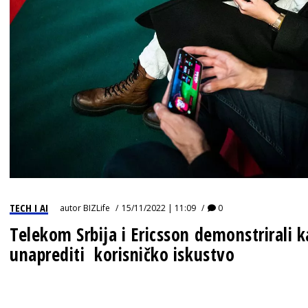
IZJAVA GODINE
TECH I AI
autor
BIZLife
15/11/2022 | 11:09
0
Telekom Srbija i Ericsson demonstrirali 
unaprediti korisničko iskustvo