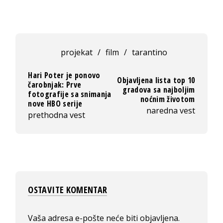
projekat
/
film
/
tarantino
Hari Poter je ponovo
Objavljena lista top 10
čarobnjak: Prve
gradova sa najboljim
fotografije sa snimanja
noćnim životom
nove HBO serije
naredna vest
prethodna vest
OSTAVITE KOMENTAR
Vaša adresa e-pošte neće biti objavljena.