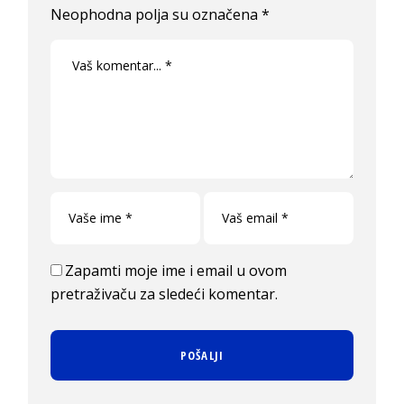
Neophodna polja su označena
*
Zapamti moje ime i email u ovom
pretraživaču za sledeći komentar.