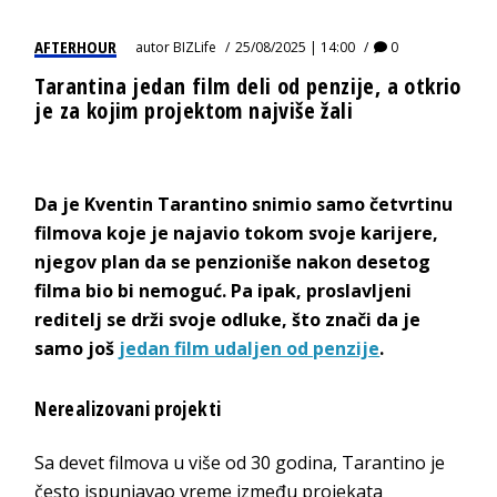
AFTERHOUR
autor
BIZLife
25/08/2025 | 14:00
0
Tarantina jedan film deli od penzije, a otkrio
je za kojim projektom najviše žali
Da je Kventin Tarantino snimio samo četvrtinu
filmova koje je najavio tokom svoje karijere,
njegov plan da se penzioniše nakon desetog
filma bio bi nemoguć. Pa ipak, proslavljeni
reditelj se drži svoje odluke, što znači da je
samo još
jedan film udaljen od penzije
.
Nerealizovani projekti
Sa devet filmova u više od 30 godina, Tarantino je
često ispunjavao vreme između projekata