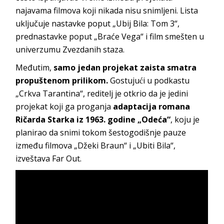
najavama filmova koji nikada nisu snimljeni. Lista
uključuje nastavke poput „Ubij Bila: Tom 3“,
prednastavke poput „Braće Vega“ i film smešten u
univerzumu Zvezdanih staza.
Međutim,
samo jedan projekat zaista smatra
propuštenom prilikom.
Gostujući u podkastu
„Crkva Tarantina“, reditelj je otkrio da je jedini
projekat koji ga proganja
adaptacija romana
Ričarda Starka iz 1963. godine „Odeća“
, koju je
planirao da snimi tokom šestogodišnje pauze
između filmova „Džeki Braun“ i „Ubiti Bila“,
izveštava Far Out.