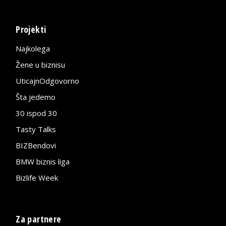
Projekti
Najkolega
Žene u biznisu
UticajnOdgovorno
Šta jedemo
30 ispod 30
Tasty Talks
BIZBendovi
BMW biznis liga
Bizlife Week
Za partnere