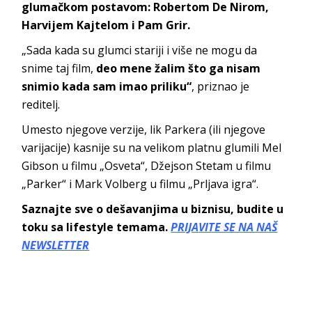
glumačkom postavom: Robertom De Nirom,
Harvijem Kajtelom i Pam Grir.
„Sada kada su glumci stariji i više ne mogu da
snime taj film,
deo mene žalim što ga nisam
snimio kada sam imao priliku“
, priznao je
reditelj.
Umesto njegove verzije, lik Parkera (ili njegove
varijacije) kasnije su na velikom platnu glumili Mel
Gibson u filmu „Osveta“, Džejson Stetam u filmu
„Parker“ i Mark Volberg u filmu „Prljava igra“.
Saznajte sve o dešavanjima u biznisu, budite u
toku sa lifestyle temama.
PRIJAVITE SE NA NAŠ
NEWSLETTER