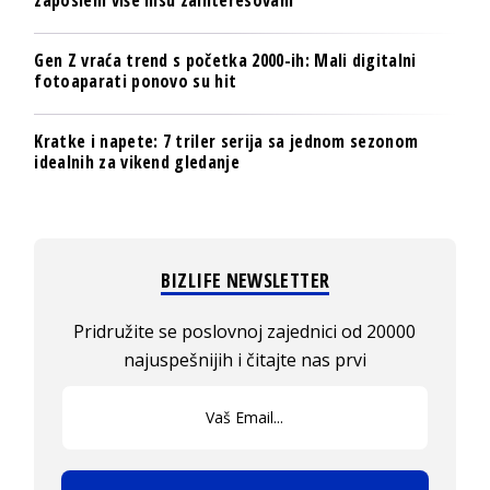
zaposleni više nisu zainteresovani
Gen Z vraća trend s početka 2000-ih: Mali digitalni
fotoaparati ponovo su hit
Kratke i napete: 7 triler serija sa jednom sezonom
idealnih za vikend gledanje
BIZLIFE NEWSLETTER
Pridružite se poslovnoj zajednici od 20000
najuspešnijih i čitajte nas prvi