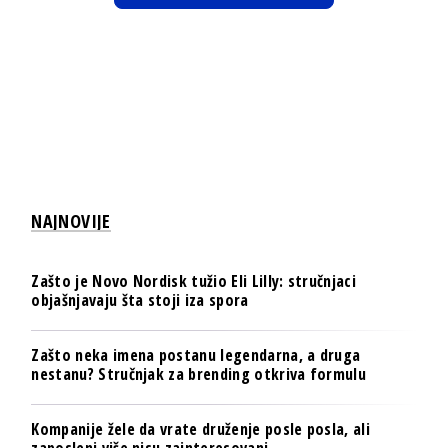
NAJNOVIJE
Zašto je Novo Nordisk tužio Eli Lilly: stručnjaci
objašnjavaju šta stoji iza spora
Zašto neka imena postanu legendarna, a druga
nestanu? Stručnjak za brending otkriva formulu
Kompanije žele da vrate druženje posle posla, ali