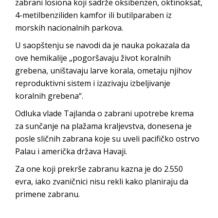
zabrani losiona koji sadrže oksibenzen, oktinoksat,
4-metilbenziliden kamfor ili butilparaben iz
morskih nacionalnih parkova.
U saopštenju se navodi da je nauka pokazala da
ove hemikalije „pogoršavaju život koralnih
grebena, uništavaju larve korala, ometaju njihov
reproduktivni sistem i izazivaju izbeljivanje
koralnih grebena“.
Odluka vlade Tajlanda o zabrani upotrebe krema
za sunčanje na plažama kraljevstva, donesena je
posle sličnih zabrana koje su uveli pacifičko ostrvo
Palau i američka država Havaji.
Za one koji prekrše zabranu kazna je do 2.550
evra, iako zvaničnici nisu rekli kako planiraju da
primene zabranu.