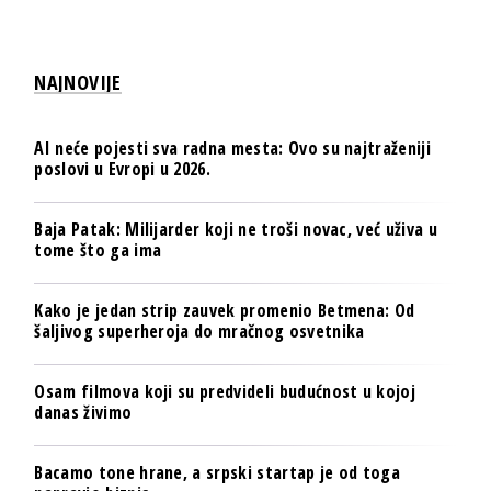
NAJNOVIJE
AI neće pojesti sva radna mesta: Ovo su najtraženiji
poslovi u Evropi u 2026.
Baja Patak: Milijarder koji ne troši novac, već uživa u
tome što ga ima
Kako je jedan strip zauvek promenio Betmena: Od
šaljivog superheroja do mračnog osvetnika
Osam filmova koji su predvideli budućnost u kojoj
danas živimo
Bacamo tone hrane, a srpski startap je od toga