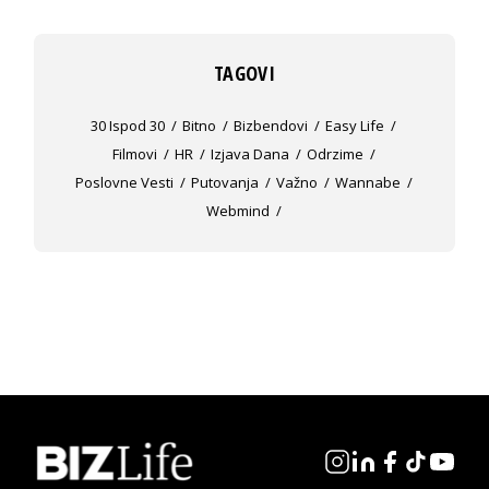
TAGOVI
30 Ispod 30
Bitno
Bizbendovi
Easy Life
Filmovi
HR
Izjava Dana
Odrzime
Poslovne Vesti
Putovanja
Važno
Wannabe
Webmind