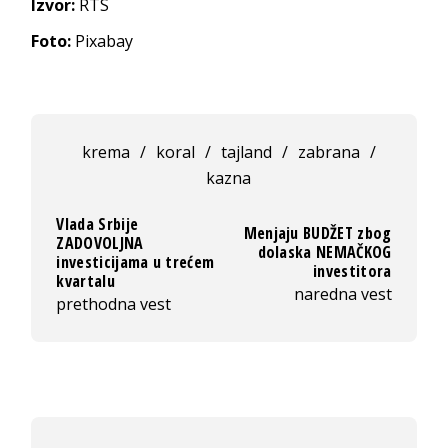
Izvor:
RTS
Foto:
Pixabay
krema
/
koral
/
tajland
/
zabrana
/
kazna
Vlada Srbije
Menjaju BUDŽET zbog
ZADOVOLJNA
dolaska NEMAČKOG
investicijama u trećem
investitora
kvartalu
naredna vest
prethodna vest