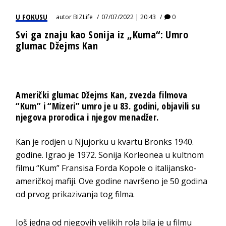
U FOKUSU
autor
BIZLife
07/07/2022 | 20:43
0
Svi ga znaju kao Sonija iz „Kuma“: Umro
glumac Džejms Kan
Američki glumac Džejms Kan, zvezda filmova
“Kum” i “Mizeri” umro je u 83. godini, objavili su
njegova prorodica i njegov menadžer.
Kan je rodjen u Njujorku u kvartu Bronks 1940.
godine. Igrao je 1972. Sonija Korleonea u kultnom
filmu “Kum” Fransisa Forda Kopole o italijansko-
američkoj mafiji. Ove godine navršeno je 50 godina
od prvog prikazivanja tog filma.
Još jedna od njegovih velikih rola bila je u filmu