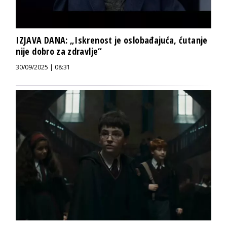
IZJAVA DANA: „Iskrenost je oslobađajuća, ćutanje
nije dobro za zdravlje“
30/09/2025 | 08:31