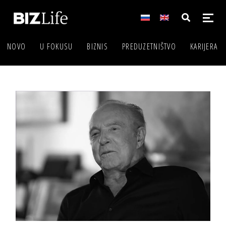
NOVO
U FOKUSU
BIZNIS
PREDUZETNIŠTVO
KARIJERA