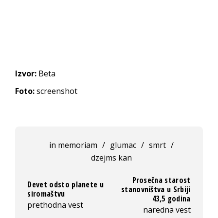
Izvor:
Beta
Foto:
screenshot
in memoriam
/
glumac
/
smrt
/
dzejms kan
Prosečna starost
Devet odsto planete u
stanovništva u Srbiji
siromaštvu
43,5 godina
prethodna vest
naredna vest