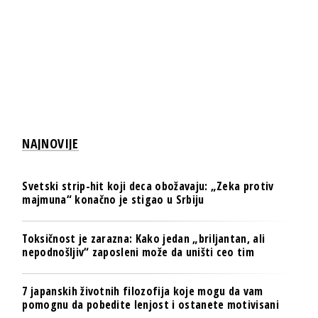
NAJNOVIJE
Svetski strip-hit koji deca obožavaju: „Zeka protiv
majmuna“ konačno je stigao u Srbiju
Toksičnost je zarazna: Kako jedan „briljantan, ali
nepodnošljiv“ zaposleni može da uništi ceo tim
7 japanskih životnih filozofija koje mogu da vam
pomognu da pobedite lenjost i ostanete motivisani