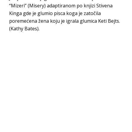
“Mizeri” (Misery) adaptiranom po knjizi Stivena
Kinga gde je glumio pisca koga je zatočila
poremećena žena koju je igrala glumica Keti Bejts.
(Kathy Bates).