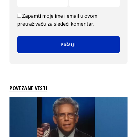
Zapamti moje ime i email u ovom
pretraživaču za sledeći komentar.
POVEZANE VESTI