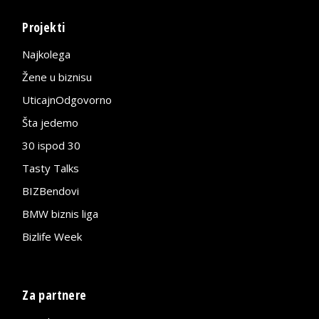
Projekti
Najkolega
Žene u biznisu
UticajnOdgovorno
Šta jedemo
30 ispod 30
Tasty Talks
BIZBendovi
BMW biznis liga
Bizlife Week
Za partnere