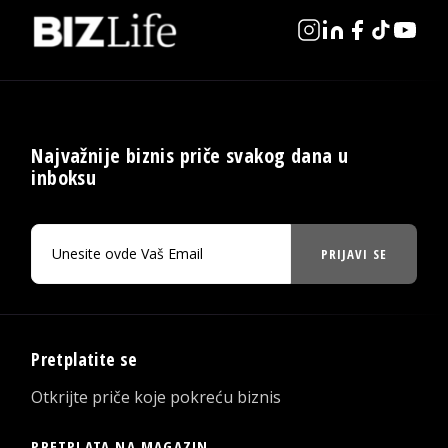
Najvažnije biznis priče svakog dana u
inboksu
PRIJAVI SE
Pretplatite se
Otkrijte priče koje pokreću biznis
PRETPLATA NA MAGAZIN