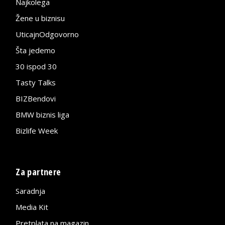
Najkolega
Žene u biznisu
UticajnOdgovorno
Šta jedemo
30 ispod 30
Tasty Talks
BIZBendovi
BMW biznis liga
Bizlife Week
Za partnere
Saradnja
Media Kit
Pretplata na magazin