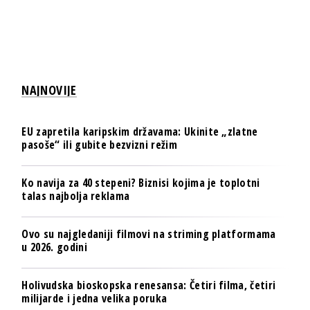
NAJNOVIJE
EU zapretila karipskim državama: Ukinite „zlatne
pasoše“ ili gubite bezvizni režim
Ko navija za 40 stepeni? Biznisi kojima je toplotni
talas najbolja reklama
Ovo su najgledaniji filmovi na striming platformama
u 2026. godini
Holivudska bioskopska renesansa: Četiri filma, četiri
milijarde i jedna velika poruka