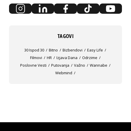
TAGOVI
30 Ispod 30
Bitno
Bizbendovi
Easy Life
Filmovi
HR
Izjava Dana
Odrzime
Poslovne Vesti
Putovanja
Važno
Wannabe
Webmind