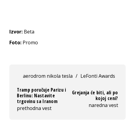
Izvor:
Beta
Foto:
Promo
aerodrom nikola tesla
/
LeFonti Awards
Tramp poručuje Parizu i
Grejanja će biti, ali po
Berlinu: Nastavite
kojoj ceni?
trgovinu sa Iranom
naredna vest
prethodna vest