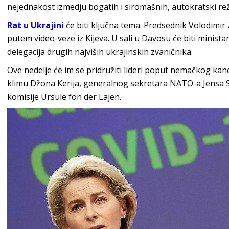
nejednakost izmedju bogatih i siromašnih, autokratski re
Rat u Ukrajini
će biti ključna tema. Predsednik Volodimir
putem video-veze iz Kijeva. U sali u Davosu će biti minista
delegacija drugih najviših ukrajinskih zvaničnika.
Ove nedelje će im se pridružiti lideri poput nemačkog kan
klimu Džona Kerija, generalnog sekretara NATO-a Jensa 
komisije Ursule fon der Lajen.