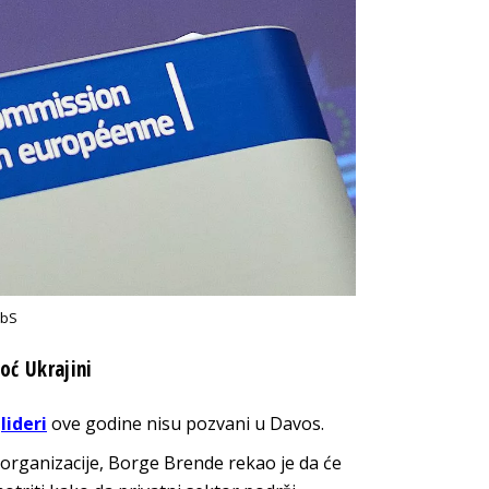
EbS
ć Ukrajini
i
lideri
ove godine nisu pozvani u Davos.
rganizacije, Borge Brende rekao je da će