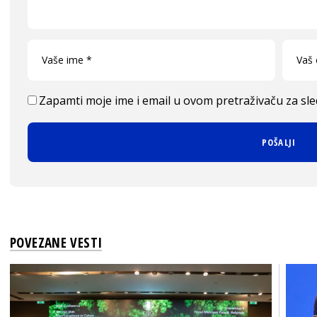
Zapamti moje ime i email u ovom pretraživaču za sl
POVEZANE VESTI