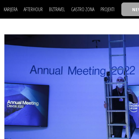
KARIJERA
AFTERHOUR
BIZTRAVEL
GASTRO ZONA
PROJEKTI
NE
POSAO
FILM I SCENA
NAJKOLEGA
LJUDI (HR)
KNJIGE
TASTY TALKS
POSAO
FILM I SCENA
NAJKOLEGA
JE
MOJ UGAO
AUTO SVET
30 ISPOD 30
LJUDI (HR)
KNJIGE
TASTY TALKS
USAVRŠAVANJE
STIL
BACK TO OFFIC
JE
MOJ UGAO
AUTO SVET
30 ISPOD 30
KNOW-HOW
WELLBEING
BIZBENDOVI
USAVRŠAVANJE
STIL
BACK TO OFFIC
BIZKOLEGIJUM
KNOW-HOW
WELLBEING
BIZBENDOVI
BMW BIZNIS LIG
BIZKOLEGIJUM
BIZLIFE WEEK
BMW BIZNIS LIG
IZJAVA GODINE
BIZLIFE WEEK
IZJAVA GODINE