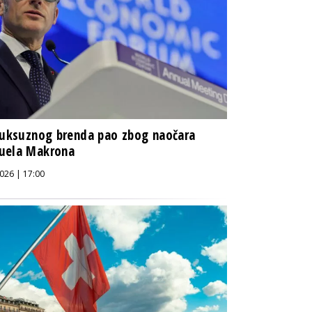
luksuznog brenda pao zbog naočara
uela Makrona
026 | 17:00