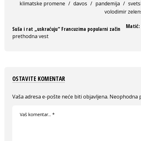
klimatske promene
/
davos
/
pandemija
/
svet
volodimir zelen
Matić:
Suša i rat „uskraćuju“ Francuzima popularni začin
prethodna vest
OSTAVITE KOMENTAR
Vaša adresa e-pošte neće biti objavljena.
Neophodna p