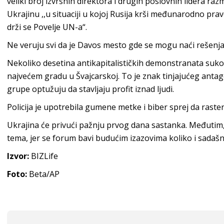
veliki broj izvršnih direktora i drugih poslovnih lidera raz
Ukrajinu ,,u situaciji u kojoj Rusija krši međunarodno p
drži se Povelje UN-a“.
Ne veruju svi da je Davos mesto gde se mogu naći rešenja
Nekoliko desetina antikapitalističkih demonstranata sukobi
najvećem gradu u Švajcarskoj. To je znak tinjajućeg ant
grupe optužuju da stavljaju profit iznad ljudi.
Policija je upotrebila gumene metke i biber sprej da ras
Ukrajina će privući pažnju prvog dana sastanka. Međutim, 
tema, jer se forum bavi budućim izazovima koliko i sadašn
Izvor:
BIZLife
Foto:
Beta/AP