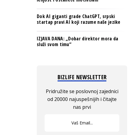
Dok AI giganti grade ChatGPT, srpski
startap pravi AI koji razume naše jezike
IZJAVA DANA: „Dobar direktor mora da
služi svom timu“
BIZLIFE NEWSLETTER
Pridružite se poslovnoj zajednici
od 20000 najuspešnijih i čitajte
nas prvi