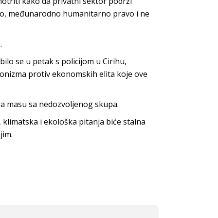
motriti kako da privatni sektor podrži
ravo, međunarodno humanitarno pravo i ne
.
lo se u petak s policijom u Cirihu,
agonizma protiv ekonomskih elita koje ove
tera masu sa nedozvoljenog skupa.
klimatska i ekološka pitanja biće stalna
jim.