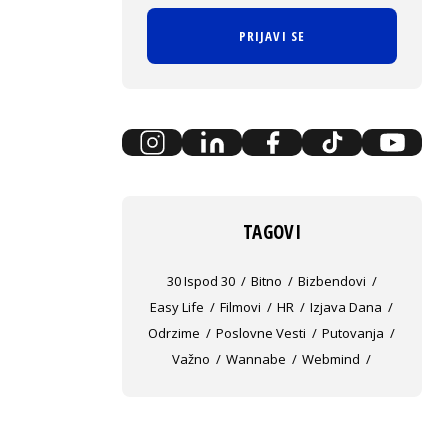
PRIJAVI SE
TAGOVI
30 Ispod 30
Bitno
Bizbendovi
Easy Life
Filmovi
HR
Izjava Dana
Odrzime
Poslovne Vesti
Putovanja
Važno
Wannabe
Webmind