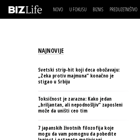
NOVO
U FOKUSU
BIZNIS
PREDUZETNIŠTVO
IZJAVA DANA
BIZNIS SCENA
VIDEO
REAL ESTATE
IZJAVA DANA
BIZNIS SCENA
BREND I KOMUNIKACI
VIDEO
REAL ESTATE
ESG & ENERGY
NAJNOVIJE
BREND I KOMUNIKACI
BANKE
ESG & ENERGY
OSIGURANJE
Svetski strip-hit koji deca obožavaju:
BANKE
„Zeka protiv majmuna“ konačno je
TECH I AI
stigao u Srbiju
OSIGURANJE
BIZNIS & SPORT
TECH I AI
Toksičnost je zarazna: Kako jedan
PULS REGIONA
„briljantan, ali nepodnošljiv“ zaposleni
BIZNIS & SPORT
može da uništi ceo tim
NOVO NA RAFU
PULS REGIONA
7 japanskih životnih filozofija koje
NOVO NA RAFU
mogu da vam pomognu da pobedite
lenjost i ostanete motivisani