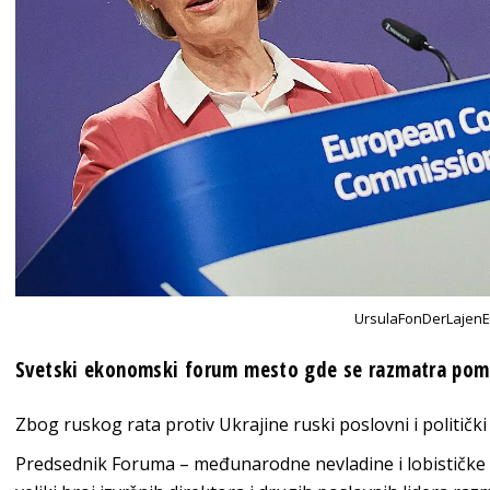
UrsulaFonDerLajen
Svetski ekonomski forum mesto gde se razmatra pomo
Zbog ruskog rata protiv Ukrajine ruski poslovni i političk
Predsednik Foruma – međunarodne nevladine i lobističke o