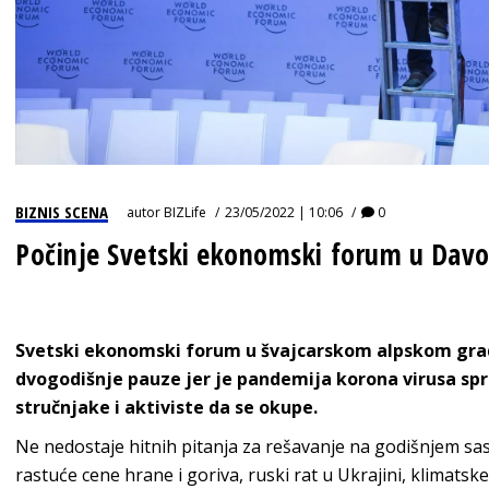
BIZNIS SCENA
autor
BIZLife
23/05/2022 | 10:06
0
Počinje Svetski ekonomski forum u Dav
Svetski ekonomski forum u švajcarskom alpskom gra
dvogodišnje pauze jer je pandemija korona virusa spre
stručnjake i aktiviste da se okupe.
Ne nedostaje hitnih pitanja za rešavanje na godišnjem 
rastuće cene hrane i goriva, ruski rat u Ukrajini, klimatsk