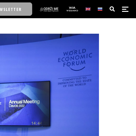
WSLETTER
E/SCHOOL
E/SCHOOL
A
A