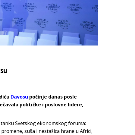
osu
diću
Davosu
počinje danas posle
čavala političke i poslovne lidere,
sastanku Svetskog ekonomskog foruma:
e promene, suša i nestašica hrane u Africi,