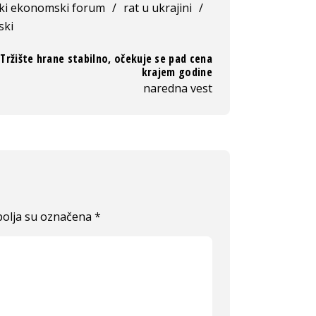
ski ekonomski forum
/
rat u ukrajini
/
ski
 Tržište hrane stabilno, očekuje se pad cena
krajem godine
naredna vest
olja su označena
*