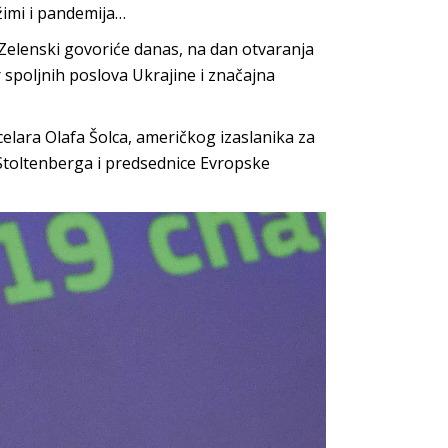
žimi i pandemija…
 Zelenski govoriće danas, na dan otvaranja
r spoljnih poslova Ukrajine i značajna
celara Olafa Šolca, američkog izaslanika za
Stoltenberga i predsednice Evropske