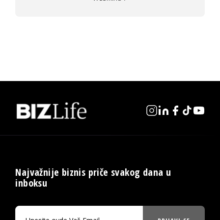
Najvažnije biznis priče svakog dana u
inboksu