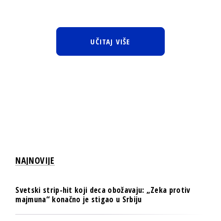
UČITAJ VIŠE
NAJNOVIJE
Svetski strip-hit koji deca obožavaju: „Zeka protiv
majmuna“ konačno je stigao u Srbiju