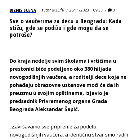
BIZNIS SCENA
autor
BIZLife
28/11/2023 | 09:33
0
Sve o vaučerima za decu u Beogradu: Kada
stižu, gde se podižu i gde mogu da se
potroše?
Do kraja nedelje svim školama i vrtićima u
prestonici biće podeljeno oko 380 hiljada
novogodišnjih vaučera, a roditelji dece koja ne
pohađaju obrazovne ustanove moći će da ih
preuzmu u svojim opštinama, izjavio je
predsednik Privremenog organa Grada
Beograda Aleksandar Šapić.
„Završavamo sve pripreme za podelu
novogodišnjih vaučera, a identičnu stvar smo radili