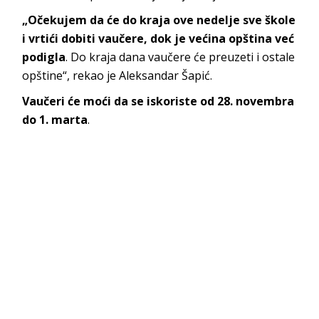
„Očekujem da će do kraja ove nedelje sve škole
i vrtići dobiti vaučere, dok je većina opština već
podigla
. Do kraja dana vaučere će preuzeti i ostale
opštine“, rekao je Aleksandar Šapić.
Vaučeri će moći da se iskoriste od 28. novembra
do 1. marta
.