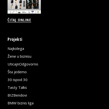
ČITAJ ONLINE
Projekti
Najkolega
Žene u biznisu
UticajnOdgovorno
Šta jedemo
30 ispod 30
Tasty Talks
BIZBendovi
BMW biznis liga