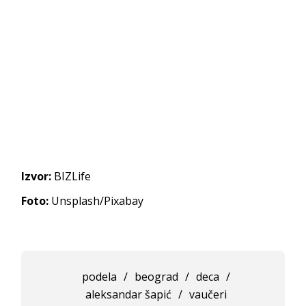
Izvor:
BIZLife
Foto:
Unsplash/Pixabay
podela
/
beograd
/
deca
/
aleksandar šapić
/
vaučeri