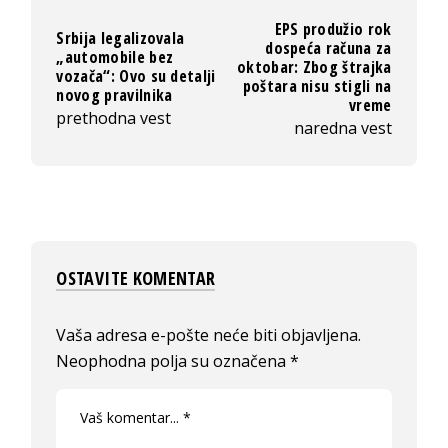
EPS produžio rok
Srbija legalizovala
dospeća računa za
„automobile bez
oktobar: Zbog štrajka
vozača“: Ovo su detalji
poštara nisu stigli na
novog pravilnika
vreme
prethodna vest
naredna vest
OSTAVITE KOMENTAR
Vaša adresa e-pošte neće biti objavljena.
Neophodna polja su označena
*