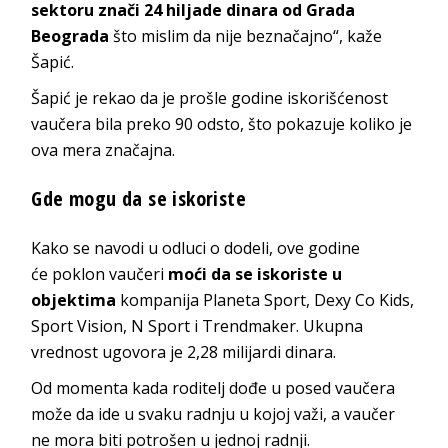
sektoru znači 24 hiljade dinara od Grada
Beograda
što mislim da nije beznačajno“, kaže
Šapić.
Šapić je rekao da je prošle godine iskorišćenost
vaučera bila preko 90 odsto, što pokazuje koliko je
ova mera značajna.
Gde mogu da se iskoriste
Kako se navodi u odluci o dodeli, ove godine
će poklon vaučeri
moći da se iskoriste u
objektima
kompanija Planeta Sport, Dexy Co Kids,
Sport Vision, N Sport i Trendmaker. Ukupna
vrednost ugovora je 2,28 milijardi dinara.
Od momenta kada roditelj dođe u posed vaučera
može da ide u svaku radnju u kojoj važi, a vaučer
ne mora biti potrošen u jednoj radnji.