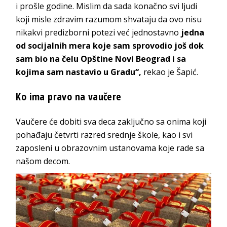
i prošle godine. Mislim da sada konačno svi ljudi
koji misle zdravim razumom shvataju da ovo nisu
nikakvi predizborni potezi već jednostavno
jedna
od socijalnih mera koje sam sprovodio još dok
sam bio na čelu Opštine Novi Beograd i sa
kojima sam nastavio u Gradu“,
rekao je Šapić.
Ko ima pravo na vaučere
Vaučere će dobiti sva deca zaključno sa onima koji
pohađaju četvrti razred srednje škole, kao i svi
zaposleni u obrazovnim ustanovama koje rade sa
našom decom.