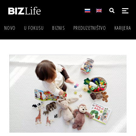
NOVO
U FOKUSU
BIZNIS
PREDUZETNIŠTVO
KARIJERA