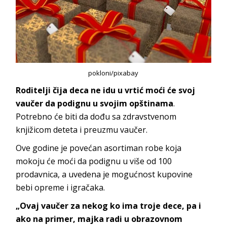
pokloni/pixabay
Roditelji čija deca ne idu u vrtić moći će svoj
vaučer da podignu u svojim opštinama
.
Potrebno će biti da dođu sa zdravstvenom
knjižicom deteta i preuzmu vaučer.
Ove godine je povećan asortiman robe koja
mokoju će moći da podignu u više od 100
prodavnica, a uvedena je mogućnost kupovine
bebi opreme i igračaka.
„Ovaj vaučer za nekog ko ima troje dece, pa i
ako na primer, majka radi u obrazovnom