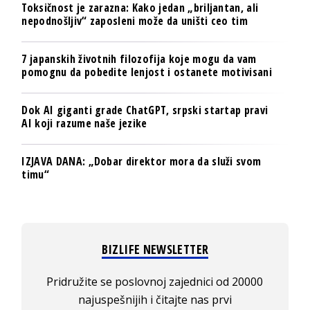
Toksičnost je zarazna: Kako jedan „briljantan, ali
nepodnošljiv“ zaposleni može da uništi ceo tim
7 japanskih životnih filozofija koje mogu da vam
pomognu da pobedite lenjost i ostanete motivisani
Dok AI giganti grade ChatGPT, srpski startap pravi
AI koji razume naše jezike
IZJAVA DANA: „Dobar direktor mora da služi svom
timu“
BIZLIFE NEWSLETTER
Pridružite se poslovnoj zajednici od 20000
najuspešnijih i čitajte nas prvi