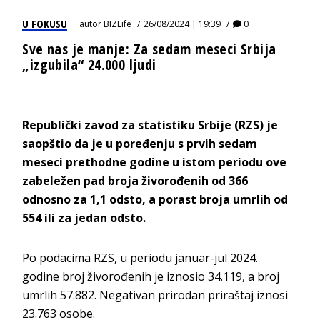
U FOKUSU
autor
BIZLife
26/08/2024 | 19:39
0
Sve nas je manje: Za sedam meseci Srbija
„izgubila“ 24.000 ljudi
Republički zavod za statistiku Srbije (RZS) je
saopštio da je u poređenju s prvih sedam
meseci prethodne godine u istom periodu ove
zabeležen pad broja živorođenih od 366
odnosno za 1,1 odsto, a porast broja umrlih od
554 ili za jedan odsto.
Po podacima RZS, u periodu januar-jul 2024.
godine broj živorođenih je iznosio 34.119, a broj
umrlih 57.882. Negativan prirodan priraštaj iznosi
23.763 osobe.