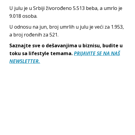
U julu je u Srbiji živorođeno 5.513 beba, a umrlo je
9.018 osoba.
U odnosu na jun, broj umrlih u julu je veći za 1.953,
a broj rođenih za 521.
Saznajte sve o dešavanjima u biznisu, budite u
toku sa lifestyle temama.
PRIJAVITE SE NA NAŠ
NEWSLETTER.