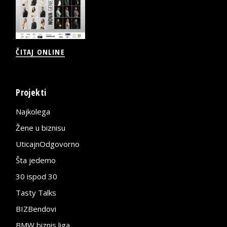
ČITAJ ONLINE
Projekti
Najkolega
Žene u biznisu
UticajnOdgovorno
Šta jedemo
30 ispod 30
Tasty Talks
BIZBendovi
BMW biznis liga