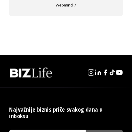
Webmind
Najvažnije biznis priče svakog dana u
inboksu