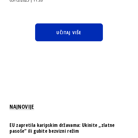
05/12/2025 | 11:33
UČITAJ VIŠE
NAJNOVIJE
EU zapretila karipskim državama: Ukinite „zlatne
pasoše“ ili gubite bezvizni režim