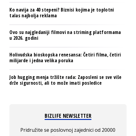
Ko navija za 40 stepeni? Biznisi kojima je toplotni
talas najbolja reklama
Ovo su najgledaniji filmovi na striming platformama
u 2026. godini
Holivudska bioskopska renesansa: Četiri filma, četiri
milijarde i jedna velika poruka
Job hugging menja tržište rada: Zaposleni se sve više
drže sigurnosti, ali to može imati posledice
BIZLIFE NEWSLETTER
Pridružite se poslovnoj zajednici od 20000