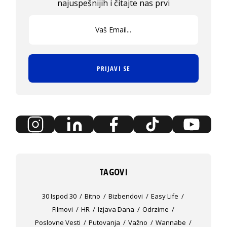
najuspešnijih i čitajte nas prvi
PRIJAVI SE
TAGOVI
30 Ispod 30
Bitno
Bizbendovi
Easy Life
Filmovi
HR
Izjava Dana
Odrzime
Poslovne Vesti
Putovanja
Važno
Wannabe