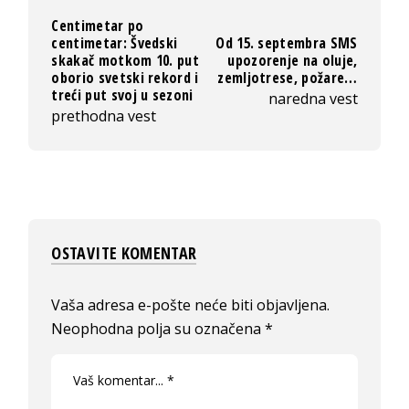
Centimetar po
centimetar: Švedski
Od 15. septembra SMS
skakač motkom 10. put
upozorenje na oluje,
oborio svetski rekord i
zemljotrese, požare…
treći put svoj u sezoni
naredna vest
prethodna vest
OSTAVITE KOMENTAR
Vaša adresa e-pošte neće biti objavljena.
Neophodna polja su označena
*