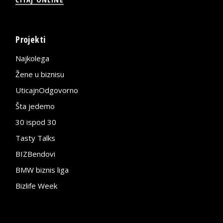
Projekti
Najkolega
Žene u biznisu
UticajnOdgovorno
Šta jedemo
30 ispod 30
Tasty Talks
BIZBendovi
BMW biznis liga
Bizlife Week