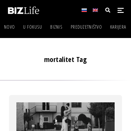
NOVO
U FOKUSU
BIZNIS
PREDUZETNIŠTVO
KARIJERA
mortalitet Tag