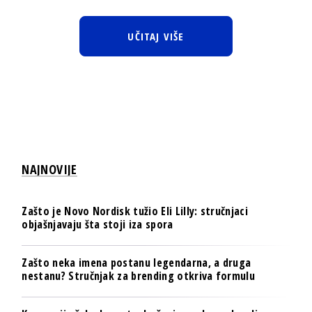
UČITAJ VIŠE
NAJNOVIJE
Zašto je Novo Nordisk tužio Eli Lilly: stručnjaci
objašnjavaju šta stoji iza spora
Zašto neka imena postanu legendarna, a druga
nestanu? Stručnjak za brending otkriva formulu