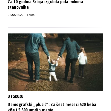
Za 10 godina Srbija izgubila pola miliona
stanovnika
24/08/2022 | 18:06
U FOKUSU
Demografski „plusić“: Za šest meseci 520 beba
više i 5.500 umrlih manje