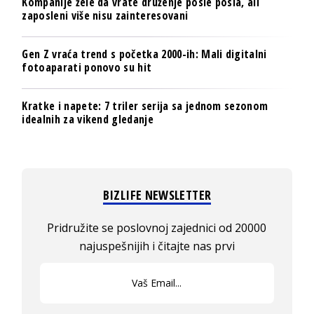
Kompanije žele da vrate druženje posle posla, ali
zaposleni više nisu zainteresovani
Gen Z vraća trend s početka 2000-ih: Mali digitalni
fotoaparati ponovo su hit
Kratke i napete: 7 triler serija sa jednom sezonom
idealnih za vikend gledanje
BIZLIFE NEWSLETTER
Pridružite se poslovnoj zajednici od 20000
najuspešnijih i čitajte nas prvi