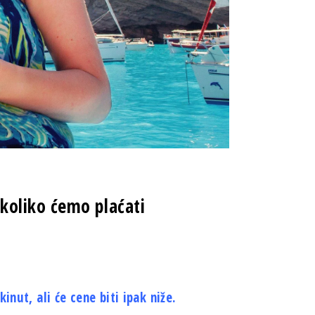
koliko ćemo plaćati
inut, ali će cene biti ipak niže.