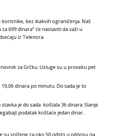
 korisnike, bez ikakvih ograničenja. Naš
za 699 dinara“ će nastaviti da važi u
odsećaju iz Telenora.
cenovnik za Grčku. Usluge su u proseku pet
će 19,06 dinara po minutu. Do sada je to
a stavka je do sada koštala 36 dinara. Slanje
 megabajt podatak koštaće jedan dinar.
ene su snižene za oko 50 odsto u odnosu na