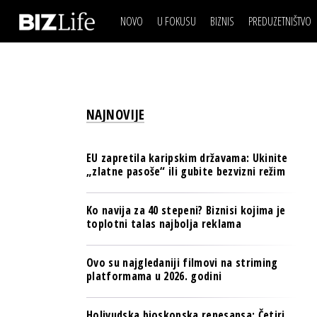
NOVO
U FOKUSU
BIZNIS
PREDUZETNIŠTVO
IZJAVA DANA
BIZNIS SCENA
VIDEO
REAL ESTATE
IZJAVA DANA
BIZNIS SCENA
BREND I KOMUNIKACI
VIDEO
REAL ESTATE
ESG & ENERGY
NAJNOVIJE
BREND I KOMUNIKACI
BANKE
ESG & ENERGY
OSIGURANJE
EU zapretila karipskim državama: Ukinite
BANKE
„zlatne pasoše“ ili gubite bezvizni režim
TECH I AI
OSIGURANJE
BIZNIS & SPORT
Ko navija za 40 stepeni? Biznisi kojima je
TECH I AI
toplotni talas najbolja reklama
PULS REGIONA
BIZNIS & SPORT
NOVO NA RAFU
Ovo su najgledaniji filmovi na striming
PULS REGIONA
platformama u 2026. godini
NOVO NA RAFU
Holivudska bioskopska renesansa: Četiri