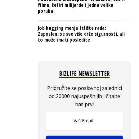
filma, četiri milijarde i jedna velika
poruka
Job hugging menja tržište rada:
Zaposleni se sve više drže sigurnosti, ali
to može imati posledice
BIZLIFE NEWSLETTER
Pridružite se poslovnoj zajednici
od 20000 najuspešnijih i čitajte
nas prvi