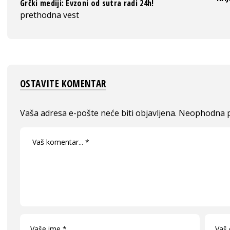
Grčki mediji: Evzoni od sutra radi 24h!
prethodna vest
OSTAVITE KOMENTAR
Vaša adresa e-pošte neće biti objavljena.
Neophodna p