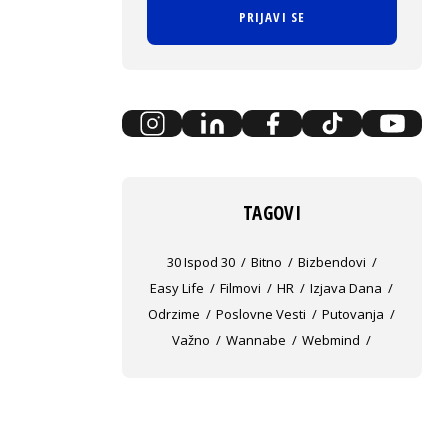
PRIJAVI SE
TAGOVI
30 Ispod 30
Bitno
Bizbendovi
Easy Life
Filmovi
HR
Izjava Dana
Odrzime
Poslovne Vesti
Putovanja
Važno
Wannabe
Webmind