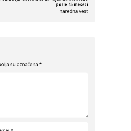
posle 15 meseci
naredna vest
olja su označena
*