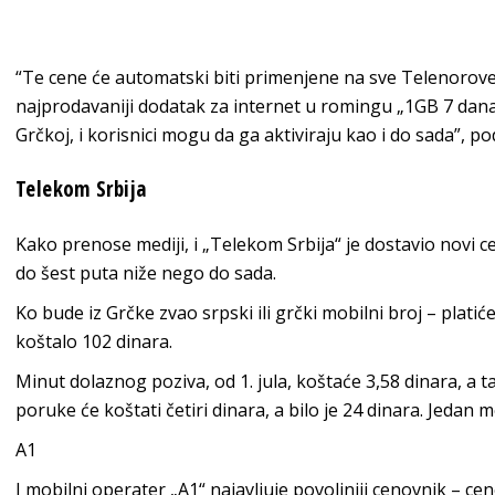
“Te cene će automatski biti primenjene na sve Telenorove
najprodavaniji dodatak za internet u romingu „1GB 7 dana 
Grčkoj, i korisnici mogu da ga aktiviraju kao i do sada”, p
Telekom Srbija
Kako prenose mediji, i „Telekom Srbija“ je dostavio novi 
do šest puta niže nego do sada.
Ko bude iz Grčke zvao srpski ili grčki mobilni broj – plati
koštalo 102 dinara.
Minut dolaznog poziva, od 1. jula, koštaće 3,58 dinara, a t
poruke će koštati četiri dinara, a bilo je 24 dinara. Jedan
A1
I mobilni operater „A1“ najavljuje povoljniji cenovnik – c