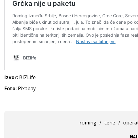
Izvor:
BIZLife
Foto:
Pixabay
roming
/
cene
/
operat
NAJ