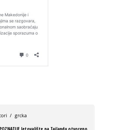
ori
/
grcka
POZNATIJE letovalište na Tajlandu otvoreno