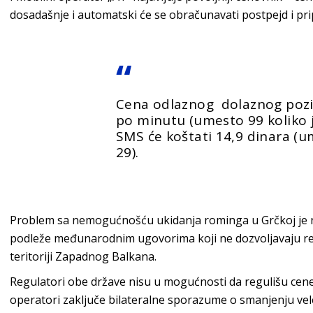
dosadašnje i automatski će se obračunavati postpejd i pri
Cena odlaznog dolaznog poziv
po minutu (umesto 99 koliko j
SMS će koštati 14,9 dinara (
29).
Problem sa nemogućnošću ukidanja rominga u Grčkoj je n
podleže međunarodnim ugovorima koji ne dozvoljavaju reg
teritoriji Zapadnog Balkana.
Regulatori obe države nisu u mogućnosti da regulišu cene
operatori zaključe bilateralne sporazume o smanjenju ve