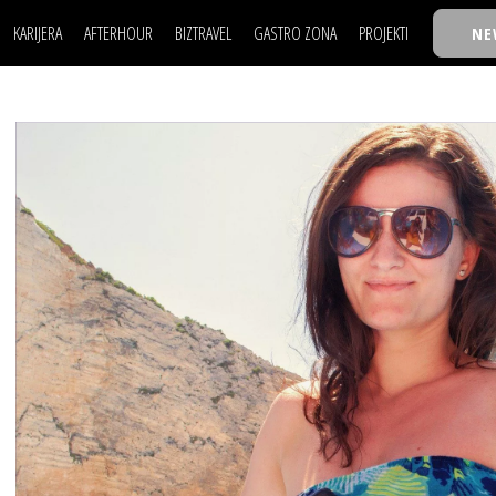
KARIJERA
AFTERHOUR
BIZTRAVEL
GASTRO ZONA
PROJEKTI
NE
POSAO
FILM I SCENA
NAJKOLEGA
LJUDI (HR)
KNJIGE
TASTY TALKS
POSAO
FILM I SCENA
NAJKOLEGA
JE
MOJ UGAO
AUTO SVET
30 ISPOD 30
LJUDI (HR)
KNJIGE
TASTY TALKS
USAVRŠAVANJE
STIL
BACK TO OFFIC
JE
MOJ UGAO
AUTO SVET
30 ISPOD 30
KNOW-HOW
WELLBEING
BIZBENDOVI
USAVRŠAVANJE
STIL
BACK TO OFFIC
BIZKOLEGIJUM
KNOW-HOW
WELLBEING
BIZBENDOVI
BMW BIZNIS LIG
BIZKOLEGIJUM
BIZLIFE WEEK
BMW BIZNIS LIG
IZJAVA GODINE
BIZLIFE WEEK
IZJAVA GODINE