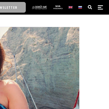
WSLETTER
E/SCHOOL
E/SCHOOL
A
A