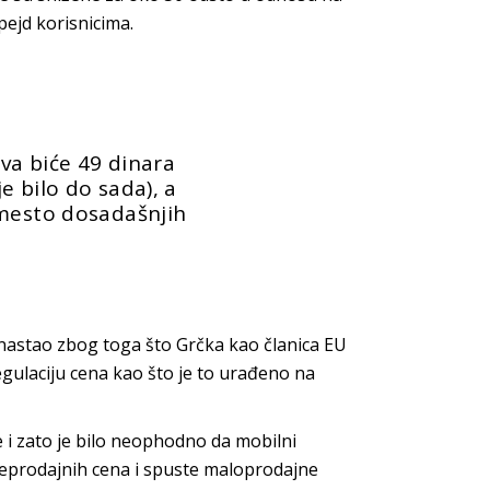
pejd korisnicima.
a biće 49 dinara
e bilo do sada), a
umesto dosadašnjih
astao zbog toga što Grčka kao članica EU
ulaciju cena kao što je to urađeno na
 i zato je bilo neophodno da mobilni
leprodajnih cena i spuste maloprodajne