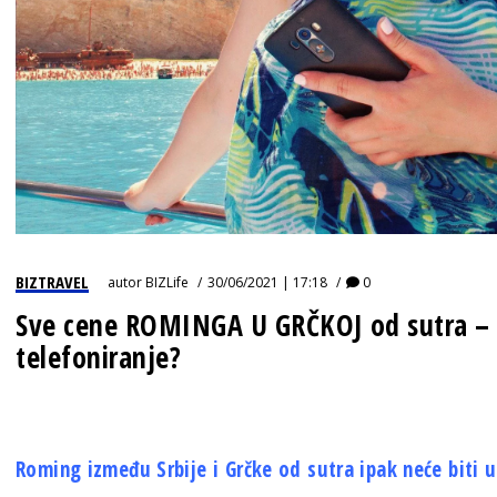
BIZTRAVEL
autor
BIZLife
30/06/2021 | 17:18
0
Sve cene ROMINGA U GRČKOJ od sutra – 
telefoniranje?
Roming između Srbije i Grčke od sutra ipak neće biti uk