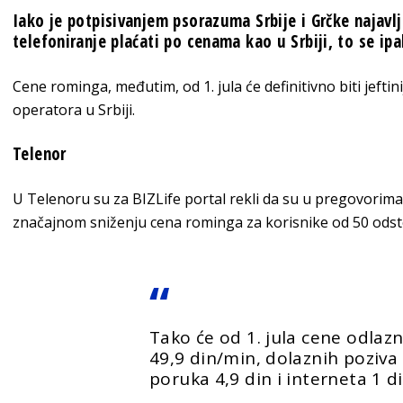
Iako je potpisivanjem psorazuma Srbije i Grčke najavlj
telefoniranje plaćati po cenama kao u Srbiji, to se ip
Cene rominga, međutim, od 1. jula će definitivno biti jeftini
operatora u Srbiji.
Telenor
U Telenoru su za BIZLife portal rekli da su u pregovorim
značajnom sniženju cena rominga za korisnike od 50 odsto 
Tako će od 1. jula cene odlazn
49,9 din/min, dolaznih poziva
poruka 4,9 din i interneta 1 d