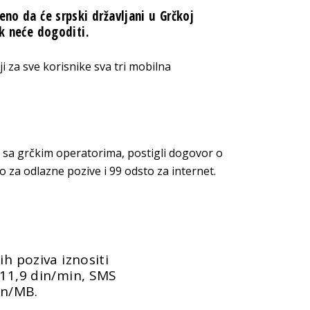
eno da će srpski državljani u Grčkoj
ak neće dogoditi.
ji za sve korisnike sva tri mobilna
a sa grčkim operatorima, postigli dogovor o
za odlazne pozive i 99 odsto za internet.
ih poziva iznositi
 11,9 din/min, SMS
in/MB.