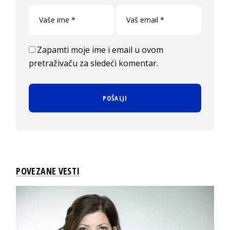
Zapamti moje ime i email u ovom
pretraživaču za sledeći komentar.
POVEZANE VESTI