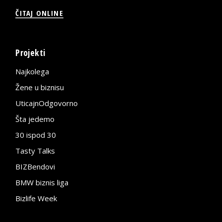
ČITAJ ONLINE
Projekti
Najkolega
Žene u biznisu
UticajnOdgovorno
Šta jedemo
30 ispod 30
Tasty Talks
BIZBendovi
BMW biznis liga
Bizlife Week