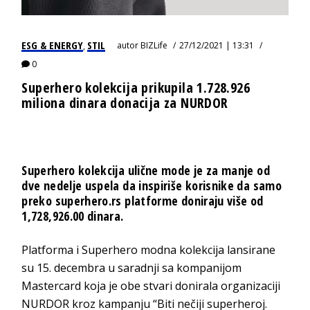
ESG & ENERGY
STIL
autor
BIZLife
27/12/2021 | 13:31
,
0
Superhero kolekcija prikupila 1.728.926
miliona dinara donacija za NURDOR
Superhero kolekcija ulične mode je za manje od
dve nedelje uspela da inspiriše korisnike da samo
preko superhero.rs platforme doniraju više od
1,728,926.00 dinara.
Platforma i Superhero modna kolekcija lansirane
su 15. decembra u saradnji sa kompanijom
Mastercard koja je obe stvari donirala organizaciji
NURDOR kroz kampanju “Biti nečiji superheroj.