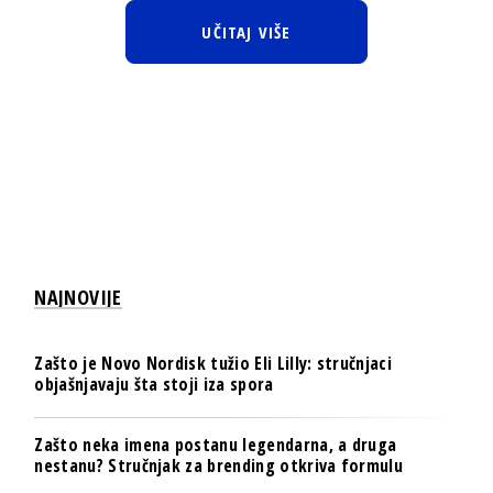
UČITAJ VIŠE
NAJNOVIJE
Zašto je Novo Nordisk tužio Eli Lilly: stručnjaci
objašnjavaju šta stoji iza spora
Zašto neka imena postanu legendarna, a druga
nestanu? Stručnjak za brending otkriva formulu