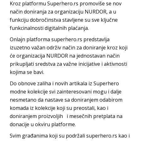
Kroz platformu Superhero.rs promoviše se nov
način doniranja za organizaciju NURDOR, a u
funkciju dobročinstva stavljene su sve ključne
funkcinalnosti digitalnih plaćanja.
Onlajn platforma superhero.rs predstavlja
izuzetno važan održiv način za doniranje kroz koji
će organizacija NURDOR na jednostavan način
prikupljati sredstva za važne inicijative i aktivnosti
kojima se bavi.
Do obnove zaliha i novih artikala iz Superhero
modne kolekcije svi zainteresovani mogu i dalje
nesmetano da nastave sa doniranjem odabirom
komada iz kolekcije koji su preostali, kao i
doniranjem proizvoljih i mesečnih pretplata na
donacije u okviru platforme.
Svim građanima koji su podržali superhero.rs kao i