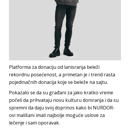
Platforma za donaciju od lanisranja beleži
rekordnu posećenost, a primetan je i trend rasta
pojedinačnih donacija koje se beleže na sajtu.
Pokazalo se da su građani za jako kratko vreme
počeli da prihvataju novu kulturu doniranja i da su
spremni da daju svoj doprinos kako bi NURDOR-
ovi mališani imali najbolje moguće uslove za
lečenje i sam oporavak.