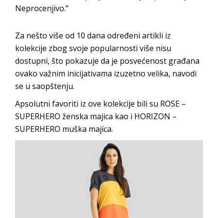
Neprocenjivo.”
Za nešto više od 10 dana određeni artikli iz
kolekcije zbog svoje popularnosti više nisu
dostupni, što pokazuje da je posvećenost građana
ovako važnim inicijativama izuzetno velika, navodi
se u saopštenju.
Apsolutni favoriti iz ove kolekcije bili su ROSE –
SUPERHERO ženska majica kao i HORIZON –
SUPERHERO muška majica.