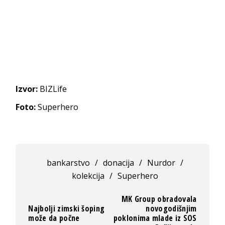
Izvor:
BIZLife
Foto:
Superhero
bankarstvo
/
donacija
/
Nurdor
/
kolekcija
/
Superhero
MK Group obradovala
Najbolji zimski šoping
novogodišnjim
može da počne
poklonima mlade iz SOS