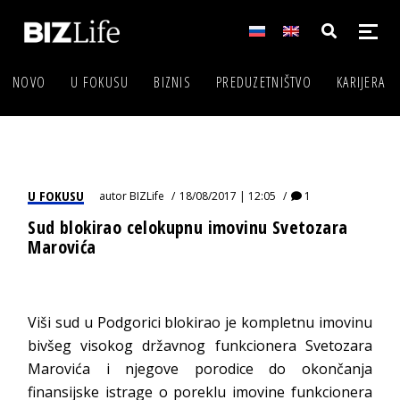
NOVO
U FOKUSU
BIZNIS
PREDUZETNIŠTVO
KARIJERA
U FOKUSU
autor
BIZLife
18/08/2017 | 12:05
1
Sud blokirao celokupnu imovinu Svetozara
Marovića
Viši sud u Podgorici blokirao je kompletnu imovinu
bivšeg visokog državnog funkcionera Svetozara
Marovića i njegove porodice do okončanja
finansijske istrage o poreklu imovine funkcionera