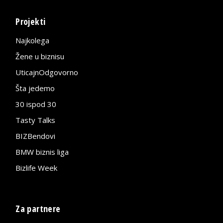
Projekti
Najkolega
Žene u biznisu
UticajnOdgovorno
Šta jedemo
30 ispod 30
Tasty Talks
BIZBendovi
BMW biznis liga
Bizlife Week
Za partnere