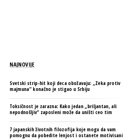
NAJNOVIJE
Svetski strip-hit koji deca obožavaju: „Zeka protiv
majmuna“ konačno je stigao u Srbiju
Toksičnost je zarazna: Kako jedan „briljantan, ali
nepodnošljiv“ zaposleni može da uništi ceo tim
7 japanskih životnih filozofija koje mogu da vam
pomognu da pobedite lenjost i ostanete motivisani