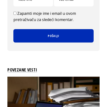
Zapamti moje ime i email u ovom
pretraživaču za sledeći komentar.
POVEZANE VESTI