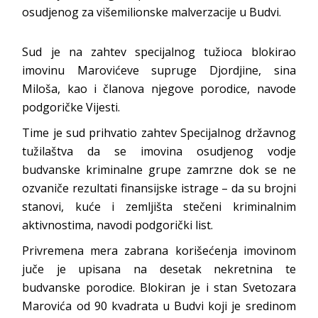
osudjenog za višemilionske malverzacije u Budvi.
Sud je na zahtev specijalnog tužioca blokirao
imovinu Marovićeve supruge Djordjine, sina
Miloša, kao i članova njegove porodice, navode
podgoričke Vijesti.
Time je sud prihvatio zahtev Specijalnog državnog
tužilaštva da se imovina osudjenog vodje
budvanske kriminalne grupe zamrzne dok se ne
ozvaniče rezultati finansijske istrage – da su brojni
stanovi, kuće i zemljišta stečeni kriminalnim
aktivnostima, navodi podgorički list.
Privremena mera zabrana korišećenja imovinom
juče je upisana na desetak nekretnina te
budvanske porodice. Blokiran je i stan Svetozara
Marovića od 90 kvadrata u Budvi koji je sredinom