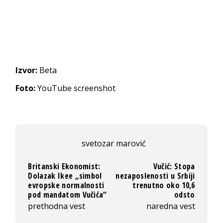
Izvor:
Beta
Foto:
YouTube screenshot
svetozar marović
Britanski Ekonomist:
Vučić: Stopa
Dolazak Ikee „simbol
nezaposlenosti u Srbiji
evropske normalnosti
trenutno oko 10,6
pod mandatom Vučića“
odsto
prethodna vest
naredna vest