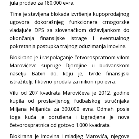
jula prodao za 180.000 evra.
Time je stavljena blokada izvršenja kupoprodajnog
ugovora dokorašnjeg funkcionera crnogorske
vladajuće DPS sa slovenačkom državljankom do
okončanja finansijske istrage i eventualnog
pokretanja postupka trajnog oduzimanja imovine.
Blokirano je i raspolaganje četvorospratnom vilom
Marovićeve supruge Djordjine u budvanskom
naselju Babin do, koju je, tvrde finansijski
istražitelji, fiktivno prodala za milion i po evra.
Vilu od 207 kvadrata Marovićeva je 2012. godine
kupila od proslavljenog fudbalskog stručnjaka
Miljana Miljanića za 300.000 evra. Odmah posle
toga kuća je porušena i izgradjena je nova
četvorospratnica od gotovo 1.000 kvadrata.
Blokirana je imovina i mladjeg Marovića, njegove