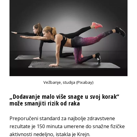
Vežbanje, studija (Pixabay)
„Dodavanje malo više snage u svoj korak“
može smanjiti rizik od raka
Preporučeni standard za najbolje zdravstvene
rezultate je 150 minuta umerene do snažne fizičke
aktivnosti nedeljno, istakla je Krejn.