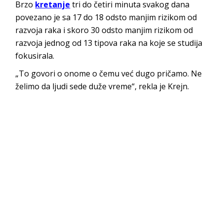
Brzo
kretanje
tri do četiri minuta svakog dana
povezano je sa 17 do 18 odsto manjim rizikom od
razvoja raka i skoro 30 odsto manjim rizikom od
razvoja jednog od 13 tipova raka na koje se studija
fokusirala.
„To govori o onome o čemu već dugo pričamo. Ne
želimo da ljudi sede duže vreme“, rekla je Krejn.