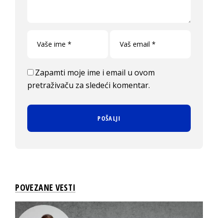
Zapamti moje ime i email u ovom
pretraživaču za sledeći komentar.
POVEZANE VESTI