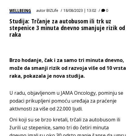
WELLBEING
autor
BIZLife
18/08/2023 | 13:02
0
Studija: Trčanje za autobusom ili trk uz
stepenice 3 minuta dnevno smanjuje rizik od
raka
Brzo hodanje, čak i za samo tri minuta dnevno,
može da smanji rizik od razvoja više od 10 vrsta
raka, pokazala je nova studija.
U radu, objavljenom u JAMA Oncology, pominju se
podaci prikupljeni pomoću uređaja za praćenje
aktivnosti za više od 22.000 ljudi.
Oni koji su se brzo kretali, trčali za autobusom ili
žurili uz stepenice, samo tri do četiri minuta
dnevno imali su oko 30 odsto manje šanse da umru