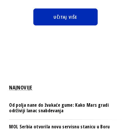
UČITAJ VIŠE
NAJNOVIJE
Od polja nane do žvakaće gume: Kako Mars gradi
održiviji lanac snabdevanja
MOL Serbia otvorila novu servisnu stanicu u Boru