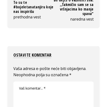
Bil Gejts o važnosti sna:
To su te
,,Takmičio sam se sa
#bojeletanatanjiru koje
vršnjacima ko manje
nas inspirišu
spava“
prethodna vest
naredna vest
OSTAVITE KOMENTAR
Vaša adresa e-pošte neće biti objavljena.
Neophodna polja su označena
*