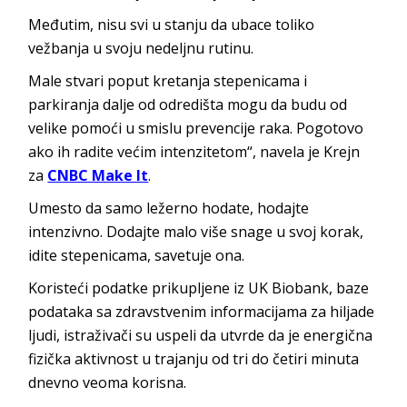
Međutim, nisu svi u stanju da ubace toliko
vežbanja u svoju nedeljnu rutinu.
Male stvari poput kretanja stepenicama i
parkiranja dalje od odredišta mogu da budu od
velike pomoći u smislu prevencije raka. Pogotovo
ako ih radite većim intenzitetom“, navela je Krejn
za
CNBC Make It
.
Umesto da samo ležerno hodate, hodajte
intenzivno. Dodajte malo više snage u svoj korak,
idite stepenicama, savetuje ona.
Koristeći podatke prikupljene iz UK Biobank, baze
podataka sa zdravstvenim informacijama za hiljade
ljudi, istraživači su uspeli da utvrde da je energična
fizička aktivnost u trajanju od tri do četiri minuta
dnevno veoma korisna.