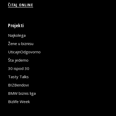
ČITAJ ONLINE
Projekti
Najkolega
Žene u biznisu
UticajnOdgovorno
Šta jedemo
30 ispod 30
Tasty Talks
BIZBendovi
BMW biznis liga
Bizlife Week