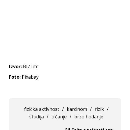
Izvor:
BIZLife
Foto:
Pixabay
fizička aktivnost
/
karcinom
/
rizik
/
studija
/
trčanje
/
brzo hodanje