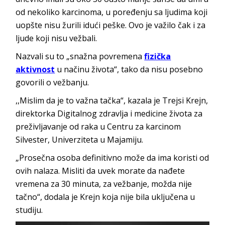
od nekoliko karcinoma, u poređenju sa ljudima koji
uopšte nisu žurili idući peške. Ovo je važilo čak i za
ljude koji nisu vežbali.
Nazvali su to „snažna povremena
fizička
aktivnost
u načinu života“, tako da nisu posebno
govorili o vežbanju.
,,Mislim da je to važna tačka“, kazala je Trejsi Krejn,
direktorka Digitalnog zdravlja i medicine života za
preživljavanje od raka u Centru za karcinom
Silvester, Univerziteta u Majamiju.
„Prosečna osoba definitivno može da ima koristi od
ovih nalaza. Misliti da uvek morate da nađete
vremena za 30 minuta, za vežbanje, možda nije
tačno“, dodala je Krejn koja nije bila uključena u
studiju.