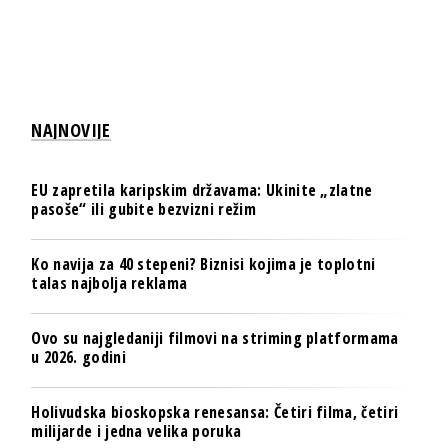
NAJNOVIJE
EU zapretila karipskim državama: Ukinite „zlatne
pasoše“ ili gubite bezvizni režim
Ko navija za 40 stepeni? Biznisi kojima je toplotni
talas najbolja reklama
Ovo su najgledaniji filmovi na striming platformama
u 2026. godini
Holivudska bioskopska renesansa: Četiri filma, četiri
milijarde i jedna velika poruka