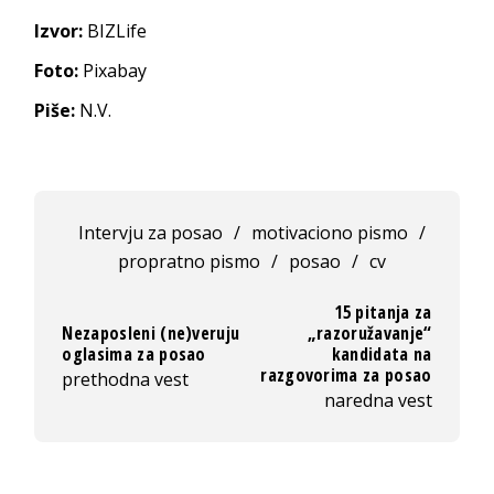
Izvor:
BIZLife
Foto:
Pixabay
Piše:
N.V.
Intervju za posao
/
motivaciono pismo
/
propratno pismo
/
posao
/
cv
15 pitanja za
Nezaposleni (ne)veruju
„razoružavanje“
oglasima za posao
kandidata na
razgovorima za posao
prethodna vest
naredna vest