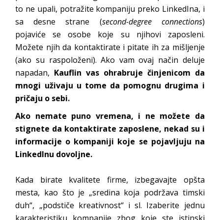
to ne upali, potražite kompaniju preko LinkedIna, i
sa desne strane (
second-degree connections
)
pojaviće se osobe koje su njihovi zaposleni.
Možete njih da kontaktirate i pitate ih za mišljenje
(ako su raspoloženi). Ako vam ovaj način deluje
napadan,
Kauflin vas ohrabruje činjenicom da
mnogi uživaju u tome da pomognu drugima i
pričaju o sebi.
Ako nemate puno vremena, i ne možete da
stignete da kontaktirate zaposlene, nekad su i
informacije o kompaniji koje se pojavljuju na
LinkedInu dovoljne.
Kada birate kvalitete firme, izbegavajte opšta
mesta, kao što je „sredina koja podržava timski
duh“, „podstiče kreativnost“ i sl. Izaberite jednu
karakteristiku kompanije zbog koje ste istinski