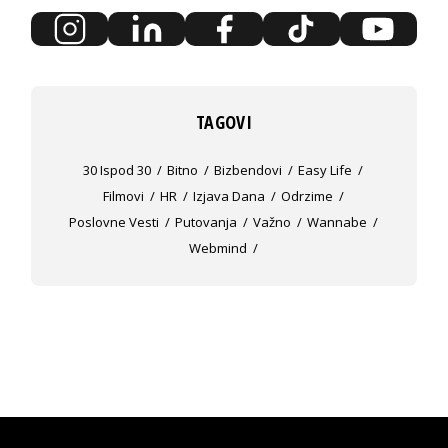
TAGOVI
30 Ispod 30
Bitno
Bizbendovi
Easy Life
Filmovi
HR
Izjava Dana
Odrzime
Poslovne Vesti
Putovanja
Važno
Wannabe
Webmind