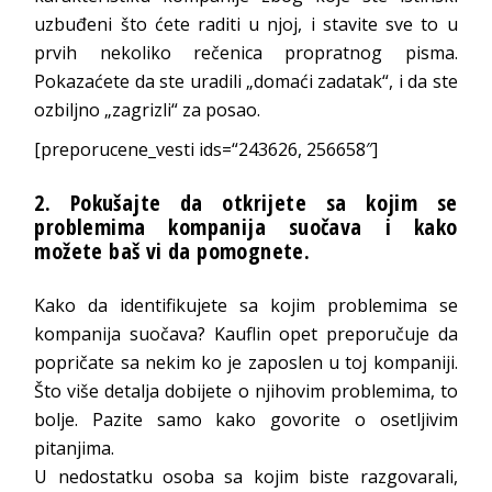
uzbuđeni što ćete raditi u njoj, i stavite sve to u
prvih nekoliko rečenica propratnog pisma.
Pokazaćete da ste uradili „domaći zadatak“, i da ste
ozbiljno „zagrizli“ za posao.
[preporucene_vesti ids=“243626, 256658″]
2. Pokušajte da otkrijete sa kojim se
problemima kompanija suočava i kako
možete baš vi da pomognete.
Kako da identifikujete sa kojim problemima se
kompanija suočava? Kauflin opet preporučuje da
popričate sa nekim ko je zaposlen u toj kompaniji.
Što više detalja dobijete o njihovim problemima, to
bolje. Pazite samo kako govorite o osetljivim
pitanjima.
U nedostatku osoba sa kojim biste razgovarali,