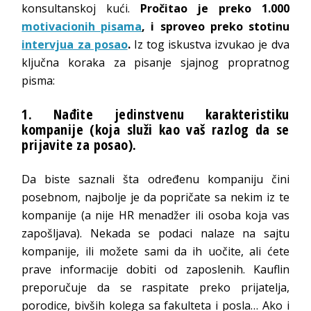
konsultanskoj kući.
Pročitao je preko 1.000
motivacionih pisama
, i sproveo preko stotinu
intervjua za posao
.
Iz tog iskustva izvukao je dva
ključna koraka za pisanje sjajnog propratnog
pisma:
1. Nađite jedinstvenu karakteristiku
kompanije (koja služi kao vaš razlog da se
prijavite za
posao
).
Da biste saznali šta određenu kompaniju čini
posebnom, najbolje je da popričate sa nekim iz te
kompanije (a nije HR menadžer ili osoba koja vas
zapošljava). Nekada se podaci nalaze na sajtu
kompanije, ili možete sami da ih uočite, ali ćete
prave informacije dobiti od zaposlenih. Kauflin
preporučuje da se raspitate preko prijatelja,
porodice, bivših kolega sa fakulteta i posla… Ako i