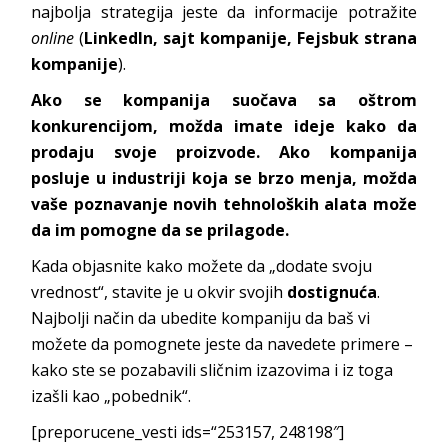
najbolja strategija jeste da informacije potražite
online
(
LinkedIn, sajt kompanije, Fejsbuk strana
kompanije
).
Ako se kompanija suočava sa oštrom
konkurencijom, možda imate ideje kako da
prodaju svoje proizvode. Ako kompanija
posluje u industriji koja se brzo menja, možda
vaše poznavanje novih tehnoloških alata može
da im pomogne da se prilagode.
Kada objasnite kako možete da „dodate svoju
vrednost“, stavite je u okvir svojih
dostignuća
.
Najbolji način da ubedite kompaniju da baš vi
možete da pomognete jeste da navedete primere –
kako ste se pozabavili sličnim izazovima i iz toga
izašli kao „pobednik“.
[preporucene_vesti ids=“253157, 248198″]