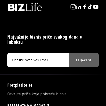
Najvažnije biznis priče svakog dana u
inboksu
PRIJAVI SE
Pretplatite se
Otkrijte priče koje pokreću biznis
PRETPLATA NA MAGAZIN