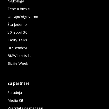
Najkolega
Žene u biznisu
UticajnOdgovorno
Šta jedemo
30 ispod 30
Tasty Talks
BIZBendovi
BMW biznis liga
Bizlife Week
Za partnere
Saradnja
Media Kit
Pretplata na magazin