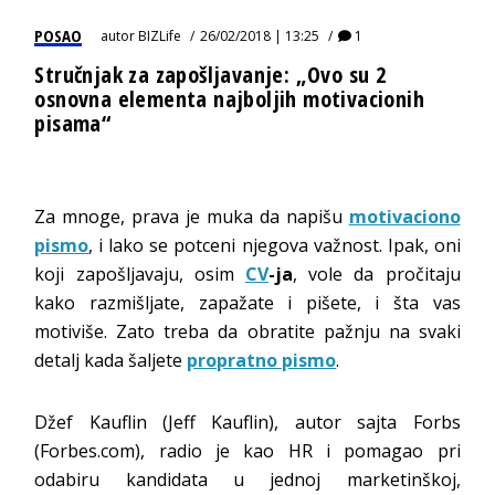
POSAO
autor
BIZLife
26/02/2018 | 13:25
1
Stručnjak za zapošljavanje: „Ovo su 2
osnovna elementa najboljih motivacionih
pisama“
Za mnoge, prava je muka da napišu
motivaciono
pismo
, i lako se potceni njegova važnost. Ipak, oni
koji zapošljavaju, osim
CV
-ja
, vole da pročitaju
kako razmišljate, zapažate i pišete, i šta vas
motiviše. Zato treba da obratite pažnju na svaki
detalj kada šaljete
propratno pismo
.
Džef Kauflin (Jeff Kauflin), autor sajta Forbs
(Forbes.com), radio je kao HR i pomagao pri
odabiru kandidata u jednoj marketinškoj,