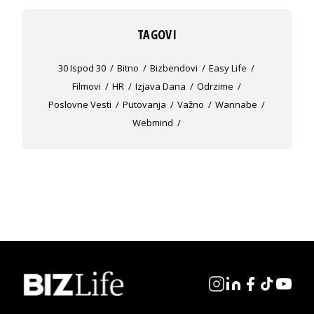
TAGOVI
30 Ispod 30
Bitno
Bizbendovi
Easy Life
Filmovi
HR
Izjava Dana
Odrzime
Poslovne Vesti
Putovanja
Važno
Wannabe
Webmind