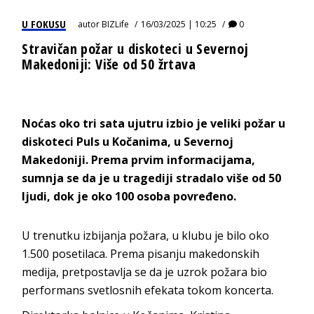
U FOKUSU
autor
BIZLife
16/03/2025 | 10:25
0
Stravičan požar u diskoteci u Severnoj
Makedoniji: Više od 50 žrtava
Noćas oko tri sata ujutru izbio je veliki požar u
diskoteci Puls u Kočanima, u Severnoj
Makedoniji. Prema prvim informacijama,
sumnja se da je u tragediji stradalo više od 50
ljudi, dok je oko 100 osoba povređeno.
U trenutku izbijanja požara, u klubu je bilo oko
1.500 posetilaca. Prema pisanju makedonskih
medija, pretpostavlja se da je uzrok požara bio
performans svetlosnih efekata tokom koncerta.