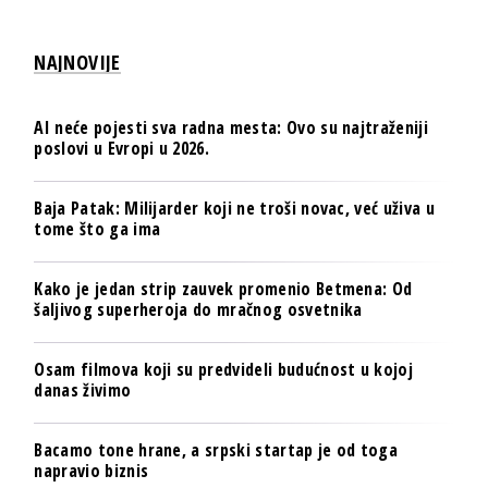
NAJNOVIJE
AI neće pojesti sva radna mesta: Ovo su najtraženiji
poslovi u Evropi u 2026.
Baja Patak: Milijarder koji ne troši novac, već uživa u
tome što ga ima
Kako je jedan strip zauvek promenio Betmena: Od
šaljivog superheroja do mračnog osvetnika
Osam filmova koji su predvideli budućnost u kojoj
danas živimo
Bacamo tone hrane, a srpski startap je od toga
napravio biznis