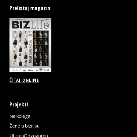
Prelistaj magazin
ČITAJ ONLINE
Projekti
Najkolega
Žene u biznisu
UticajnOdgovorno