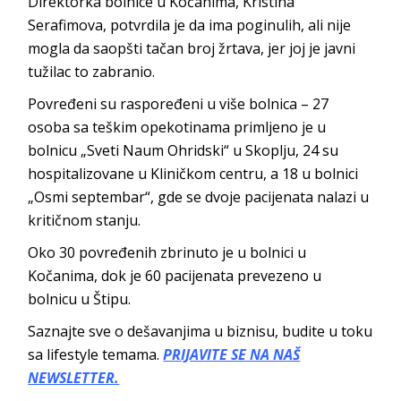
Direktorka bolnice u Kočanima, Kristina
Serafimova, potvrdila je da ima poginulih, ali nije
mogla da saopšti tačan broj žrtava, jer joj je javni
tužilac to zabranio.
Povređeni su raspoređeni u više bolnica – 27
osoba sa teškim opekotinama primljeno je u
bolnicu „Sveti Naum Ohridski“ u Skoplju, 24 su
hospitalizovane u Kliničkom centru, a 18 u bolnici
„Osmi septembar“, gde se dvoje pacijenata nalazi u
kritičnom stanju.
Oko 30 povređenih zbrinuto je u bolnici u
Kočanima, dok je 60 pacijenata prevezeno u
bolnicu u Štipu.
Saznajte sve o dešavanjima u biznisu, budite u toku
sa lifestyle temama.
PRIJAVITE SE NA NAŠ
NEWSLETTER.