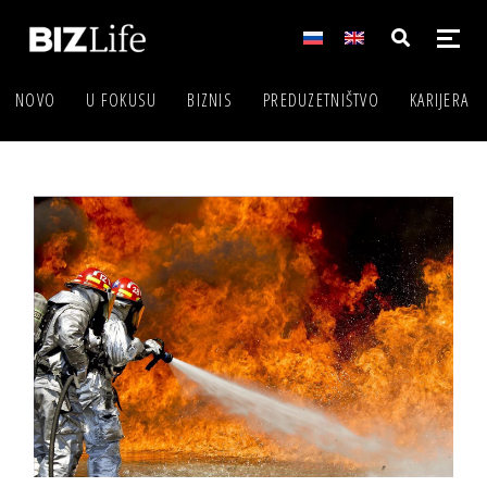
NOVO
U FOKUSU
BIZNIS
PREDUZETNIŠTVO
KARIJERA