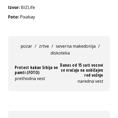
Izvor:
BIZLife
Foto:
Pixabay
pozar
/
zrtve
/
severna makedonija
/
diskoteka
Danas od 15 sati vozovi
Protest kakav Srbija ne
se vraćaju na uobičajen
pamti (FOTO)
red vožnje
prethodna vest
naredna vest