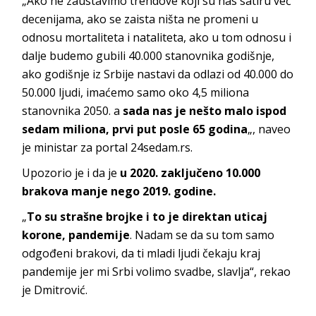
„Ako ne zaustavimo trendove koji su nas satiru već
decenijama, ako se zaista ništa ne promeni u
odnosu mortaliteta i nataliteta, ako u tom odnosu i
dalje budemo gubili 40.000 stanovnika godišnje,
ako godišnje iz Srbije nastavi da odlazi od 40.000 do
50.000 ljudi, imaćemo samo oko 4,5 miliona
stanovnika 2050. a
sada nas je nešto malo ispod
sedam miliona, prvi put posle 65 godina
„, naveo
je ministar za portal 24sedam.rs.
Upozorio je i da je
u 2020. zaključeno 10.000
brakova manje nego 2019. godine.
„
To su strašne brojke i to je direktan uticaj
korone, pandemije
. Nadam se da su tom samo
odgođeni brakovi, da ti mladi ljudi čekaju kraj
pandemije jer mi Srbi volimo svadbe, slavlja“, rekao
je Dmitrović.