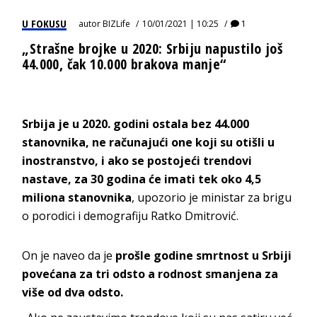
U FOKUSU
autor
BIZLife
10/01/2021 | 10:25
1
„Strašne brojke u 2020: Srbiju napustilo još
44.000, čak 10.000 brakova manje“
Srbija je u 2020. godini ostala bez 44.000
stanovnika, ne računajući one koji su otišli u
inostranstvo, i ako se postojeći trendovi
nastave, za 30 godina će imati tek oko 4,5
miliona stanovnika
, upozorio je ministar za brigu
o porodici i demografiju Ratko Dmitrović.
On je naveo da je
prošle godine smrtnost u Srbiji
povećana za tri odsto a rodnost smanjena za
više od dva odsto.