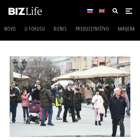
NOVO
U FOKUSU
BIZNIS
PREDUZETNIŠTVO
KARIJERA