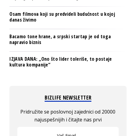
Osam filmova koji su predvideli budućnost u kojoj
danas živimo
Bacamo tone hrane, a srpski startap je od toga
napravio biznis
IZJAVA DANA: „Ono što lider toleriše, to postaje
kultura kompanije“
BIZLIFE NEWSLETTER
Pridružite se poslovnoj zajednici od 20000
najuspešnijih i čitajte nas prvi