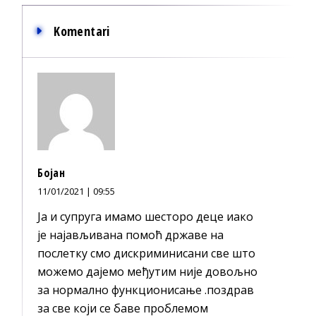
Komentari
Бојан
11/01/2021 | 09:55
Ја и супруга имамо шесторо деце иако
је најављивана помоћ државе на
послетку смо дискриминисани све што
можемо дајемо међутим није довољно
за нормално функционисање .поздрав
за све који се баве проблемом