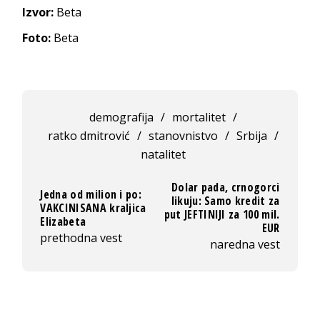
Izvor:
Beta
Foto:
Beta
demografija
/
mortalitet
/
ratko dmitrović
/
stanovnistvo
/
Srbija
/
natalitet
Dolar pada, crnogorci
Jedna od milion i po:
likuju: Samo kredit za
VAKCINISANA kraljica
put JEFTINIJI za 100 mil.
Elizabeta
EUR
prethodna vest
naredna vest