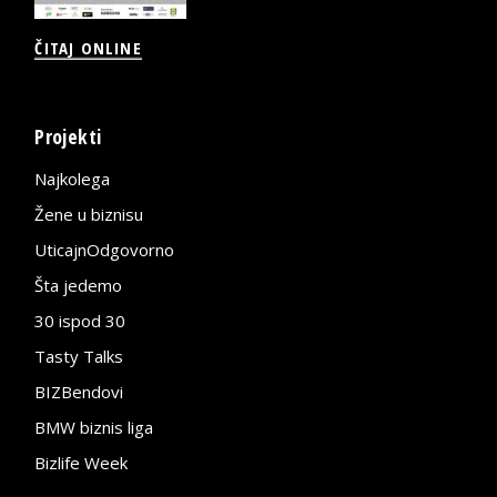
ČITAJ ONLINE
Projekti
Najkolega
Žene u biznisu
UticajnOdgovorno
Šta jedemo
30 ispod 30
Tasty Talks
BIZBendovi
BMW biznis liga
Bizlife Week