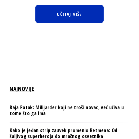
UČITAJ VIŠE
NAJNOVIJE
Baja Patak: Milijarder koji ne troši novac, već uživa u
tome što ga ima
Kako je jedan strip zauvek promenio Betmena: Od
šaljivog superheroja do mračnog osvetnika