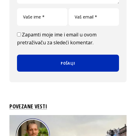
Zapamti moje ime i email u ovom
pretraživaču za sledeći komentar.
POVEZANE VESTI