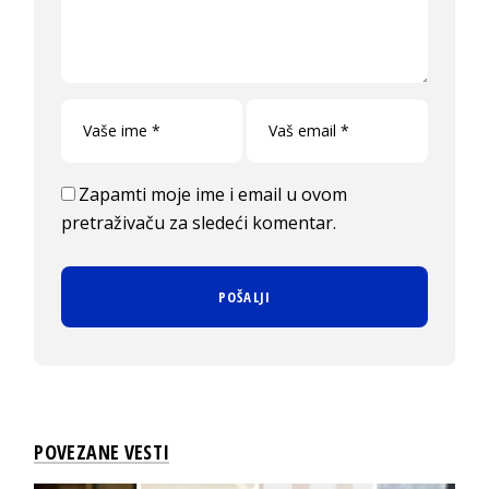
Zapamti moje ime i email u ovom
pretraživaču za sledeći komentar.
POVEZANE VESTI