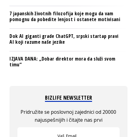
7 japanskih životnih filozofija koje mogu da vam
pomognu da pobedite lenjost i ostanete motivisani
Dok AI giganti grade ChatGPT, srpski startap pravi
AI koji razume naše jezike
IZJAVA DANA: „Dobar direktor mora da služi svom
timu“
BIZLIFE NEWSLETTER
Pridružite se poslovnoj zajednici od 20000
najuspešnijih i čitajte nas prvi