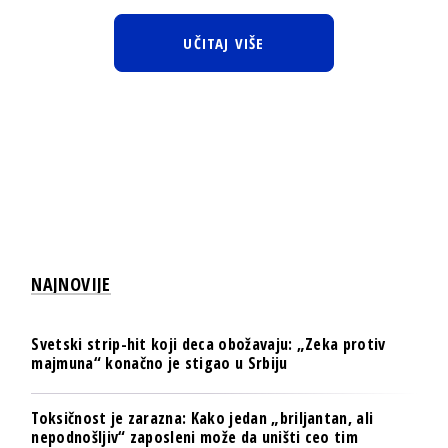
UČITAJ VIŠE
NAJNOVIJE
Svetski strip-hit koji deca obožavaju: „Zeka protiv
majmuna“ konačno je stigao u Srbiju
Toksičnost je zarazna: Kako jedan „briljantan, ali
nepodnošljiv“ zaposleni može da uništi ceo tim