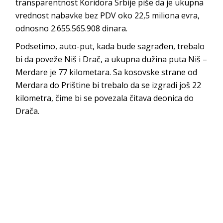
transparentnost Koridora Srbije piše da je ukupna
vrednost nabavke bez PDV oko 22,5 miliona evra,
odnosno 2.655.565.908 dinara.
Podsetimo, auto-put, kada bude sagrađen, trebalo
bi da poveže Niš i Drač, a ukupna dužina puta Niš –
Merdare je 77 kilometara. Sa kosovske strane od
Merdara do Prištine bi trebalo da se izgradi još 22
kilometra, čime bi se povezala čitava deonica do
Drača.