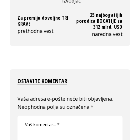
izvodjac
25 najbogatijih
Za premiju dovoljne TRI
porodica BOGATIJE za
KRAVE
312 mlrd. USD
prethodna vest
naredna vest
OSTAVITE KOMENTAR
Vaša adresa e-pošte neće biti objavljena.
Neophodna polja su označena
*