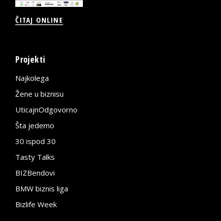
ČITAJ ONLINE
Projekti
Najkolega
Žene u biznisu
UticajnOdgovorno
Šta jedemo
30 ispod 30
Tasty Talks
BIZBendovi
BMW biznis liga
Bizlife Week