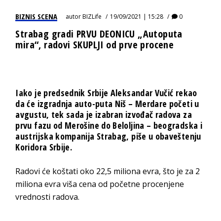
BIZNIS SCENA
autor
BIZLife
19/09/2021 | 15:28
0
Strabag gradi PRVU DEONICU „Autoputa
mira“, radovi SKUPLJI od prve procene
Iako je predsednik Srbije Aleksandar Vučić rekao
da će izgradnja auto-puta Niš – Merdare početi u
avgustu, tek sada je izabran izvođač radova za
prvu fazu od Merošine do Beloljina – beogradska i
austrijska kompanija Strabag, piše u obaveštenju
Koridora Srbije.
Radovi će koštati oko 22,5 miliona evra, što je za 2
miliona evra viša cena od početne procenjene
vrednosti radova.