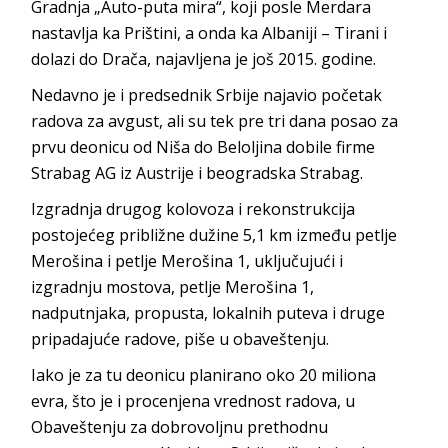
Gradnja „Auto-puta mira“, koji posle Merdara
nastavlja ka Prištini, a onda ka Albaniji – Tirani i
dolazi do Drača, najavljena je još 2015. godine.
Nedavno je i predsednik Srbije najavio početak
radova za avgust, ali su tek pre tri dana posao za
prvu deonicu od Niša do Beloljina dobile firme
Strabag AG iz Austrije i beogradska Strabag.
Izgradnja drugog kolovoza i rekonstrukcija
postojećeg približne dužine 5,1 km između petlje
Merošina i petlje Merošina 1, uključujući i
izgradnju mostova, petlje Merošina 1,
nadputnjaka, propusta, lokalnih puteva i druge
pripadajuće radove, piše u obaveštenju.
Iako je za tu deonicu planirano oko 20 miliona
evra, što je i procenjena vrednost radova, u
Obaveštenju za dobrovoljnu prethodnu