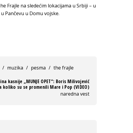
 Frajle na sledećim lokacijama u Srbiji – u
e u Pančevu u Domu vojske.
/
muzika
/
pesma
/
the frajle
ina kasnije „MUNJE OPET“: Boris Milivojević
a koliko su se promenili Mare i Pop (VIDEO)
naredna vest