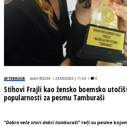
AFTERHOUR
autor
BIZLife
23/03/2023 | 11:24
0
Stihovi Frajli kao žensko boemsko utoči
popularnosti za pesmu Tamburaši
“
Dobro veče stari dobri tamburaši
” reči su pesme kojom