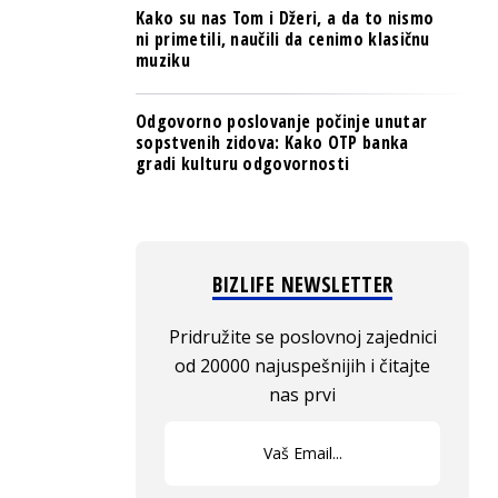
Kako su nas Tom i Džeri, a da to nismo
ni primetili, naučili da cenimo klasičnu
muziku
Odgovorno poslovanje počinje unutar
sopstvenih zidova: Kako OTP banka
gradi kulturu odgovornosti
BIZLIFE NEWSLETTER
Pridružite se poslovnoj zajednici
od 20000 najuspešnijih i čitajte
nas prvi