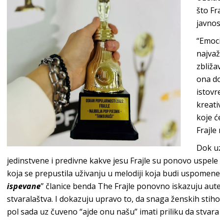
što Fr
javnos
“Emoci
najvaž
zbliža
ona do
istov
kreati
koje ć
Frajle
Dok u
jedinstvene i predivne kakve jesu Frajle su ponovo uspele
koja se prepustila uživanju u melodiji koja budi uspomene
ispevane
” članice benda The Frajle ponovno iskazuju auten
stvaralaštva. I dokazuju upravo to, da snaga ženskih stiho
pol sada uz čuveno “ajde onu našu” imati priliku da stvar