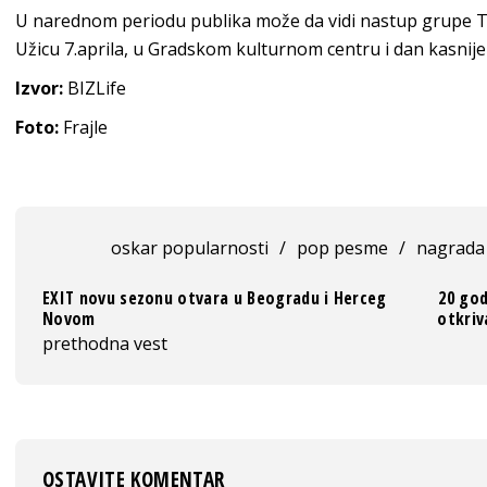
U narednom periodu publika može da vidi nastup grupe The
Užicu 7.aprila, u Gradskom kulturnom centru i dan kasnij
Izvor:
BIZLife
Foto:
Frajle
oskar popularnosti
/
pop pesme
/
nagrada
EXIT novu sezonu otvara u Beogradu i Herceg
20 god
Novom
otkriv
prethodna vest
OSTAVITE KOMENTAR