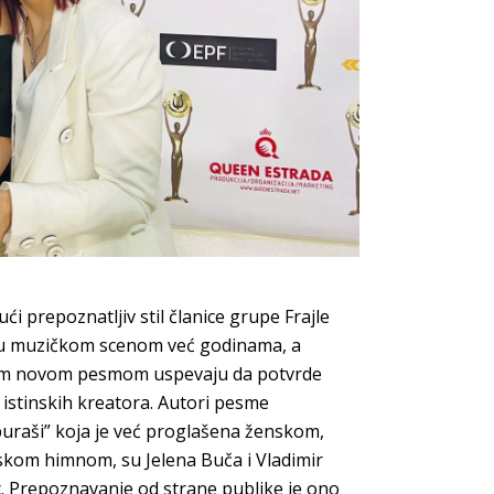
ći prepoznatljiv stil članice grupe Frajle
ju muzičkom scenom već godinama, a
m novom pesmom uspevaju da potvrde
 istinskih kreatora. Autori pesme
raši” koja je već proglašena ženskom,
kom himnom, su Jelena Buča i Vladimir
. Prepoznavanje od strane publike je ono