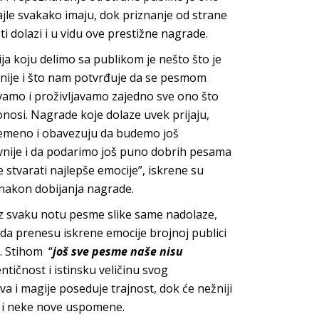
ajle svakako imaju, dok priznanje od strane
ti dolazi i u vidu ove prestižne nagrade.
ja koju delimo sa publikom je nešto što je
nije i što nam potvrđuje da se pesmom
vamo i proživljavamo zajedno sve ono što
nosi. Nagrade koje dolaze uvek prijaju,
remeno i obavezuju da budemo još
vnije i da podarimo još puno dobrih pesama
e stvarati najlepše emocije”, iskrene su
 nakon dobijanja nagrade.
z svaku notu pesme slike same nadolaze,
 da prenesu iskrene emocije brojnoj publici
. Stihom “
još sve pesme naše nisu
tičnost i istinsku veličinu svog
va i magije poseduje trajnost, dok će nežniji
a i neke nove uspomene.