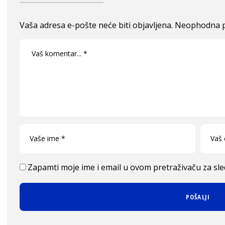
Vaša adresa e-pošte neće biti objavljena.
Neophodna p
Zapamti moje ime i email u ovom pretraživaču za sl