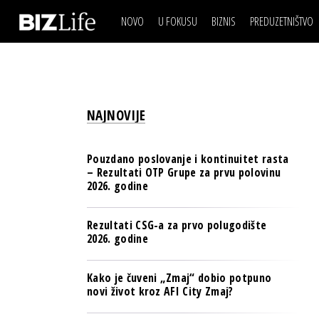
NOVO
U FOKUSU
BIZNIS
PREDUZETNIŠTVO
IZJAVA DANA
BIZNIS SCENA
VIDEO
REAL ESTATE
IZJAVA DANA
BIZNIS SCENA
BREND I KOMUNIKACI
VIDEO
REAL ESTATE
ESG & ENERGY
NAJNOVIJE
BREND I KOMUNIKACI
BANKE
ESG & ENERGY
OSIGURANJE
Pouzdano poslovanje i kontinuitet rasta
BANKE
– Rezultati OTP Grupe za prvu polovinu
TECH I AI
2026. godine
OSIGURANJE
BIZNIS & SPORT
TECH I AI
Rezultati CSG-a za prvo polugodište
PULS REGIONA
2026. godine
BIZNIS & SPORT
NOVO NA RAFU
PULS REGIONA
Kako je čuveni „Zmaj“ dobio potpuno
novi život kroz AFI City Zmaj?
NOVO NA RAFU