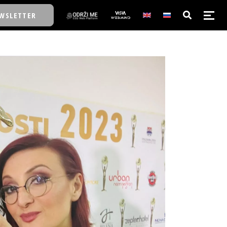
WSLETTER
E/SCHOOL
E/SCHOOL
A
A