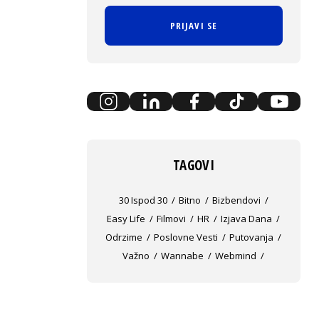
PRIJAVI SE
TAGOVI
30 Ispod 30
Bitno
Bizbendovi
Easy Life
Filmovi
HR
Izjava Dana
Odrzime
Poslovne Vesti
Putovanja
Važno
Wannabe
Webmind