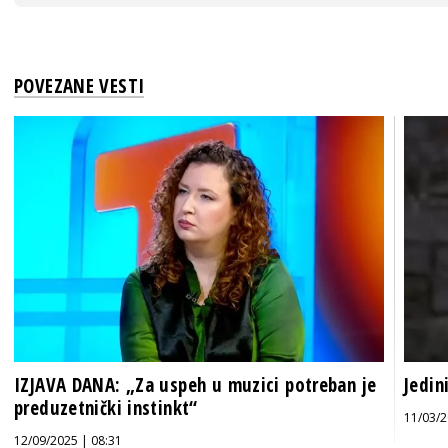
POVEZANE VESTI
IZJAVA DANA: „Za uspeh u muzici potreban je
Jedin
preduzetnički instinkt“
11/03/2
12/09/2025 | 08:31