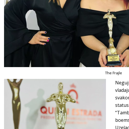
The Frajle
Neguju
vlada
svako
status
“Tambu
boems
Uzelac