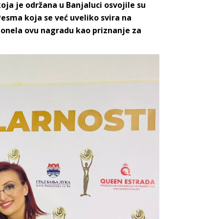
oja je održana u Banjaluci osvojile su
esma koja se već uveliko svira na
ponela ovu nagradu kao priznanje za