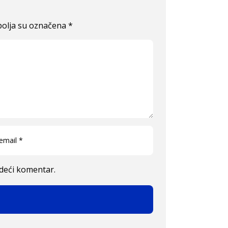
olja su označena
*
edeći komentar.