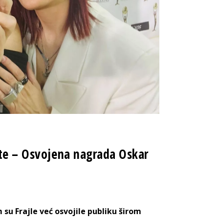
šte – Osvojena nagrada Oskar
 su Frajle već osvojile publiku širom