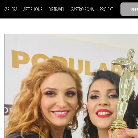
KARIJERA
AFTERHOUR
BIZTRAVEL
GASTRO ZONA
PROJEKTI
NE
POSAO
FILM I SCENA
NAJKOLEGA
LJUDI (HR)
KNJIGE
TASTY TALKS
POSAO
FILM I SCENA
NAJKOLEGA
JE
MOJ UGAO
AUTO SVET
30 ISPOD 30
LJUDI (HR)
KNJIGE
TASTY TALKS
USAVRŠAVANJE
STIL
BACK TO OFFIC
JE
MOJ UGAO
AUTO SVET
30 ISPOD 30
KNOW-HOW
WELLBEING
BIZBENDOVI
USAVRŠAVANJE
STIL
BACK TO OFFIC
BIZKOLEGIJUM
KNOW-HOW
WELLBEING
BIZBENDOVI
BMW BIZNIS LIG
BIZKOLEGIJUM
BIZLIFE WEEK
BMW BIZNIS LIG
IZJAVA GODINE
BIZLIFE WEEK
IZJAVA GODINE