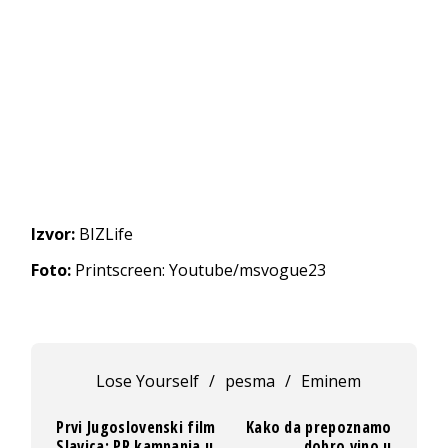
Izvor:
BIZLife
Foto:
Printscreen: Youtube/msvogue23
Lose Yourself
/
pesma
/
Eminem
Prvi Jugoslovenski film
Kako da prepoznamo
Slavica: PR kampanja u
dobro vino u