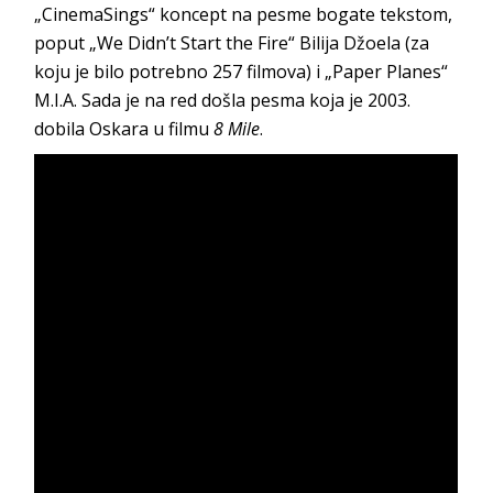
„CinemaSings“ koncept na pesme bogate tekstom,
poput „We Didn’t Start the Fire“ Bilija Džoela (za
koju je bilo potrebno 257 filmova) i „Paper Planes“
M.I.A. Sada je na red došla pesma koja je 2003.
dobila Oskara u filmu
8 Mile
.