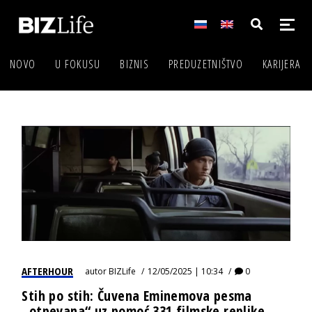
NOVO
U FOKUSU
BIZNIS
PREDUZETNIŠTVO
KARIJERA
AFTERHOUR
autor
BIZLife
12/05/2025 | 10:34
0
Stih po stih: Čuvena Eminemova pesma
„otpevana“ uz pomoć 331 filmske replike