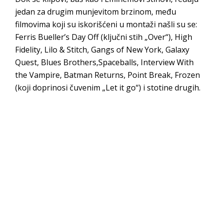
jedan za drugim munjevitom brzinom, među
filmovima koji su iskorišćeni u montaži našli su se:
Ferris Bueller’s Day Off (ključni stih „Over“), High
Fidelity, Lilo & Stitch, Gangs of New York, Galaxy
Quest, Blues Brothers,Spaceballs, Interview With
the Vampire, Batman Returns, Point Break, Frozen
(koji doprinosi čuvenim „Let it go“) i stotine drugih.