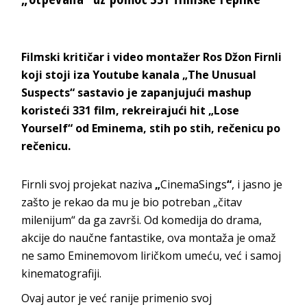
Filmski kritičar i video montažer Ros Džon Firnli
koji stoji iza Youtube kanala „The Unusual
Suspects“ sastavio je zapanjujući mashup
koristeći 331 film, rekreirajući hit „Lose
Yourself“ od Eminema, stih po stih, rečenicu po
rečenicu.
Firnli svoj projekat naziva
„
CinemaSings
“
, i jasno je
zašto je rekao da mu je bio potreban „čitav
milenijum“ da ga završi. Od komedija do drama,
akcije do naučne fantastike, ova montaža je omaž
ne samo Eminemovom liričkom umeću, već i samoj
kinematografiji.
Ovaj autor je već ranije primenio svoj