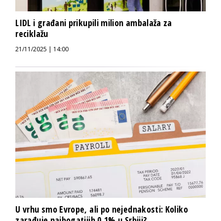
LIDL i građani prikupili milion ambalaža za
reciklažu
21/11/2025 | 14:00
U vrhu smo Evrope, ali po nejednakosti: Koliko
zarađuje najbogatijih 0,1% u Srbiji?