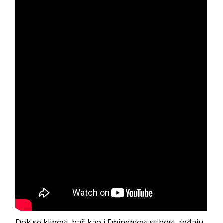
Dok se klipovi, baš kao i Eminemovi stihovi, ređaju