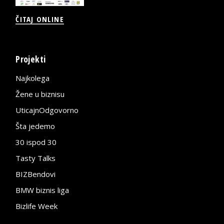
ČITAJ ONLINE
Projekti
Najkolega
Žene u biznisu
UticajnOdgovorno
Šta jedemo
30 ispod 30
Tasty Talks
BIZBendovi
BMW biznis liga
Bizlife Week