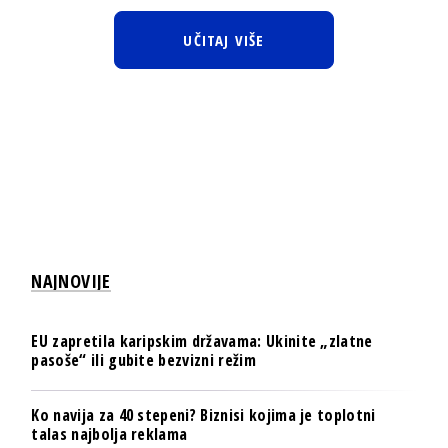
UČITAJ VIŠE
NAJNOVIJE
EU zapretila karipskim državama: Ukinite „zlatne
pasoše“ ili gubite bezvizni režim
Ko navija za 40 stepeni? Biznisi kojima je toplotni
talas najbolja reklama