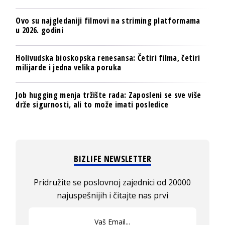
Ovo su najgledaniji filmovi na striming platformama
u 2026. godini
Holivudska bioskopska renesansa: Četiri filma, četiri
milijarde i jedna velika poruka
Job hugging menja tržište rada: Zaposleni se sve više
drže sigurnosti, ali to može imati posledice
BIZLIFE NEWSLETTER
Pridružite se poslovnoj zajednici od 20000
najuspešnijih i čitajte nas prvi